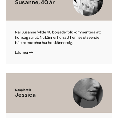
Susanne, 40 år
När Susanne fyllde 40 började folk kommentera att
hon såg sur ut. Nu känner hon att hennes utseende
bättre matchar hur hon känner sig.
Läs mer
Näsplastik
Jessica