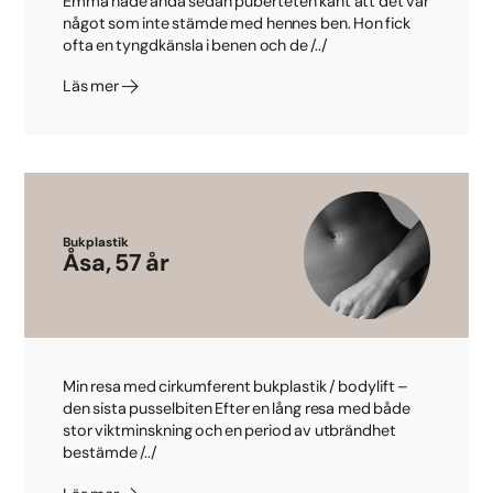
Emma hade ända sedan puberteten känt att det var
något som inte stämde med hennes ben. Hon fick
ofta en tyngdkänsla i benen och de /../
Läs mer
Bukplastik
Åsa, 57 år
Min resa med cirkumferent bukplastik / bodylift –
den sista pusselbiten Efter en lång resa med både
stor viktminskning och en period av utbrändhet
bestämde /../