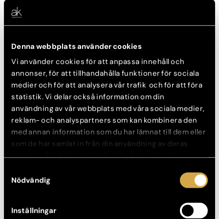
begränsad /../
Läs mer
Denna webbplats använder cookies
Vi använder cookies för att anpassa innehåll och
annonser, för att tillhandahålla funktioner för sociala
medier och för att analysera vår trafik och för att föra
Bröstoperation
statistik. Vi delar också information om din
Malin, 29 år
användning av vår webbplats med våra sociala medier,
reklam- och analyspartners som kan kombinera den
med annan information som du har lämnat till dem eller
som de har samlat in från din användning av deras
Malin 29 år, gjorde en bröstoperation hos oss på
tjänster. Nedan kan du välja vilka kategorier du
Akademikliniken. Här är hennes egna ord efter
samtycker till och under ”Visa detaljer” hittar du även
Samtyckesval
ingreppet som hon är så tacksam för.
mer information om hur varje kategori används.
Nödvändig
Läs mer
Inställningar