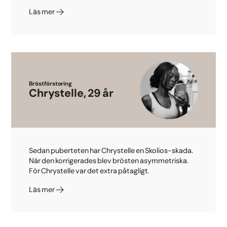
Läs mer
Bröstförstoring
Chrystelle, 29 år
Sedan puberteten har Chrystelle en Skolios-skada.
När den korrigerades blev brösten asymmetriska.
För Chrystelle var det extra påtagligt.
Läs mer