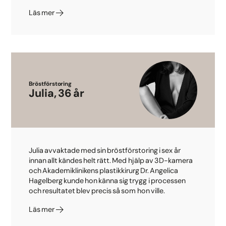
Läs mer
Bröstförstoring
Julia, 36 år
Julia avvaktade med sin bröstförstoring i sex år
innan allt kändes helt rätt. Med hjälp av 3D-kamera
och Akademiklinikens plastikkirurg Dr. Angelica
Hagelberg kunde hon känna sig trygg i processen
och resultatet blev precis så som hon ville.
Läs mer