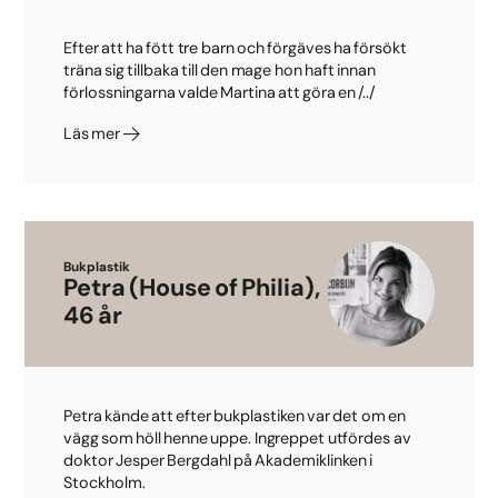
Efter att ha fött tre barn och förgäves ha försökt
träna sig tillbaka till den mage hon haft innan
förlossningarna valde Martina att göra en /../
Läs mer
Bukplastik
Petra (House of Philia),
46 år
Petra kände att efter bukplastiken var det om en
vägg som höll henne uppe. Ingreppet utfördes av
doktor Jesper Bergdahl på Akademiklinken i
Stockholm.