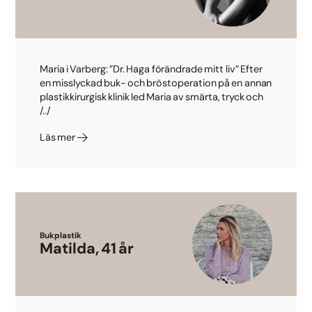
Maria i Varberg: ”Dr. Haga förändrade mitt liv” Efter
en misslyckad buk- och bröstoperation på en annan
plastikkirurgisk klinik led Maria av smärta, tryck och
/../
Läs mer
Bukplastik
Matilda, 41 år