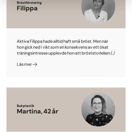
Bröstförstoring
Filippa
Aktiva Filippa hade alltid haft små bröst. Men när
hon gick ned i vikt som en konsekvens av ett ökat
träningsintresse upplevde hon att bröststorleken /../
Läs mer
Bukplastik
Martina, 42 år