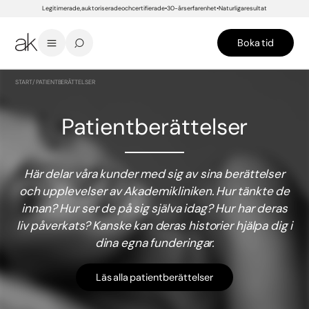
Legitimerade, auktoriserade och certifierade
30-års erfarenhet
Naturliga resultat
Boka tid
START
/
PATIENTBERÄTTELSER
Patientberättelser
Här delar våra kunder med sig av sina berättelser
och upplevelser av Akademikliniken. Hur tänkte de
innan? Hur ser de på sig själva idag? Hur har deras
liv påverkats? Kanske kan deras historier hjälpa dig i
dina egna funderingar.
Läs alla patientberättelser