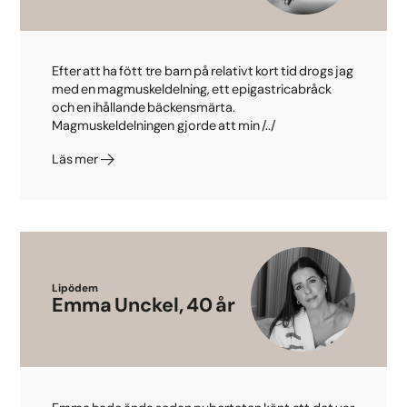
Efter att ha fött tre barn på relativt kort tid drogs jag
med en magmuskeldelning, ett epigastricabråck
och en ihållande bäckensmärta.
Magmuskeldelningen gjorde att min /../
Läs mer
Lipödem
Emma Unckel, 40 år