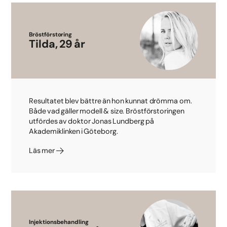
Bröstförstoring
Tilda, 29 år
Resultatet blev bättre än hon kunnat drömma om.
Både vad gäller modell & size. Bröstförstoringen
utfördes av doktor Jonas Lundberg på
Akademiklinken i Göteborg.
Läs mer
Injektionsbehandling