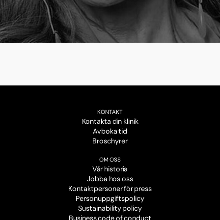
KONTAKT
Kontakta din klinik
Avboka tid
Broschyrer
OM OSS
Vår historia
Jobba hos oss
Kontaktpersoner för press
Personuppgiftspolicy
Sustainability policy
Business code of conduct