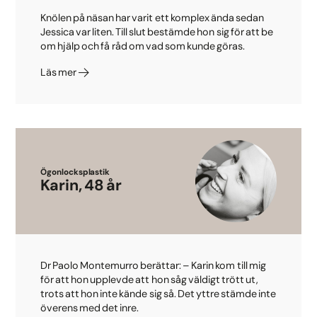
Knölen på näsan har varit ett komplex ända sedan
Jessica var liten. Till slut bestämde hon sig för att be
om hjälp och få råd om vad som kunde göras.
Läs mer
Ögonlocksplastik
Karin, 48 år
Dr Paolo Montemurro berättar: – Karin kom till mig
för att hon upplevde att hon såg väldigt trött ut,
trots att hon inte kände sig så. Det yttre stämde inte
överens med det inre.