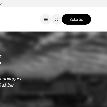
at
Boka tid
AK Skincare webbshop
Kontakt
English
g
andlingar i
 så blir