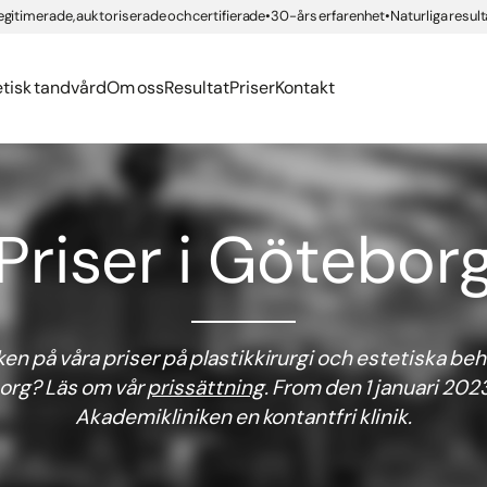
erättelser
org
egitimerade, auktoriserade och certifierade
30-års erfarenhet
Naturliga result
ngar med compositematerial
ning IPL
er
ing
Health
nden
 tandvård
g Brilliant Smile
etisk tandvård
Om oss
Resultat
Priser
Kontakt
Priser i Götebor
ken på våra priser på plastikkirurgi och estetiska beh
org? Läs om vår
prissättning
. From den 1 januari 2023
Akademikliniken en kontantfri klinik.