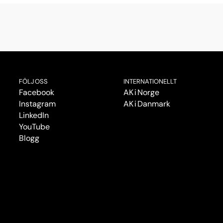
FÖLJ OSS
INTERNATIONELLT
Facebook
AK i Norge
Instagram
AK i Danmark
LinkedIn
YouTube
Blogg