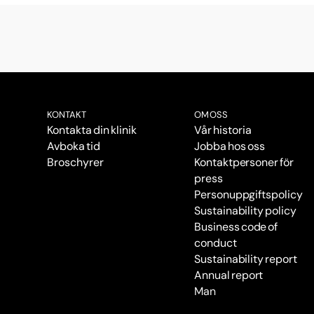
KONTAKT
OM OSS
Kontakta din klinik
Vår historia
Avboka tid
Jobba hos oss
Broschyrer
Kontaktpersoner för
press
Personuppgiftspolicy
Sustainability policy
Business code of
conduct
Sustainability report
Annual report
Man