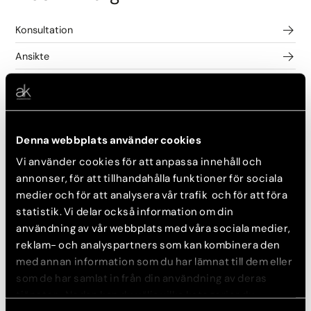
Konsultation
Ansikte
Bröst
Kropp
Denna webbplats använder cookies
Injektioner
Vi använder cookies för att anpassa innehåll och
annonser, för att tillhandahålla funktioner för sociala
medier och för att analysera vår trafik och för att föra
Konsultation
statistik. Vi delar också information om din
Botulinumtoxin (Botox) & Rynkbehandling
användning av vår webbplats med våra sociala medier,
reklam- och analyspartners som kan kombinera den
Fillers
med annan information som du har lämnat till dem eller
som de har samlat in från din användning av deras
Övriga injektionsbehandlingar
tjänster. Nedan kan du välja vilka kategorier du