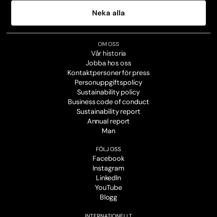
Kontakta din klinik
Neka alla
Avboka tid
Broschyrer
OM OSS
Vår historia
Jobba hos oss
Kontaktpersoner för press
Personuppgiftspolicy
Sustainability policy
Business code of conduct
Sustainability report
Annual report
Man
FÖLJ OSS
Facebook
Instagram
LinkedIn
YouTube
Blogg
INTERNATIONELLT