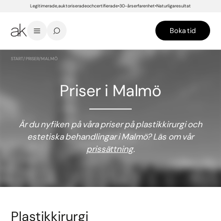
Legitimerade, auktoriserade och certifierade
30-års erfarenhet
Naturliga resultat
Boka tid
START
/
PRISER
/
MALMÖ
Priser i Malmö
Är du nyfiken på våra priser på plastikkirurgi och
estetiska behandlingar i Malmö? Läs om vår
prissättning
.
Plastikkirurgi