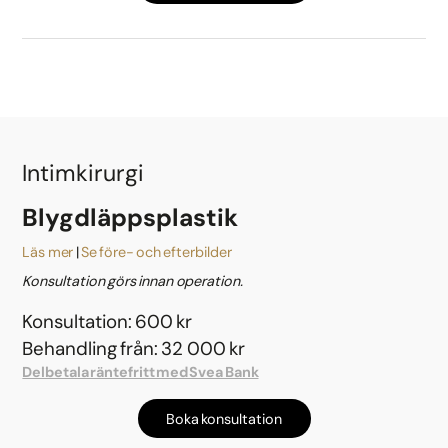
Intimkirurgi
Blygdläppsplastik
Läs mer
Se före- och efterbilder
Konsultation görs innan operation.
Konsultation: 600 kr
Behandling från: 32 000 kr
Delbetala räntefritt med Svea Bank
Boka konsultation