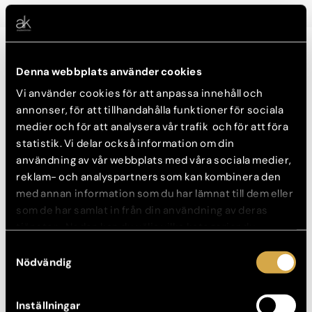
Fettsugning
Denna webbplats använder cookies
Vi använder cookies för att anpassa innehåll och
Fettsugning Haka eller Hals
annonser, för att tillhandahålla funktioner för sociala
Läs mer
Se före- och efterbilder
medier och för att analysera vår trafik och för att föra
Konsultation görs innan operation.
statistik. Vi delar också information om din
användning av vår webbplats med våra sociala medier,
Konsultation: 600 kr
reklam- och analyspartners som kan kombinera den
Behandling från: 33 000 kr
med annan information som du har lämnat till dem eller
Delbetala räntefritt med Svea Bank
som de har samlat in från din användning av deras
tjänster. Nedan kan du välja vilka kategorier du
Boka konsultation
samtycker till och under ”Visa detaljer” hittar du även
Samtyckesval
mer information om hur varje kategori används.
Nödvändig
Inställningar
Fettsugning Armar