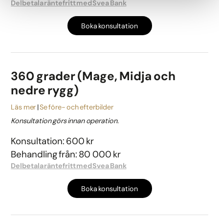
Delbetala räntefritt med Svea Bank
Boka konsultation
360 grader (Mage, Midja och
nedre rygg)
Läs mer
Se före- och efterbilder
Konsultation görs innan operation.
Konsultation: 600 kr
Behandling från: 80 000 kr
Delbetala räntefritt med Svea Bank
Boka konsultation