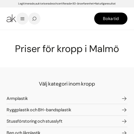
Legitimerade, auktoriserade och certifierade
30-års erfarenhet
Naturliga resultat
Boka tid
START
/
PRISER
/
MALMÖ
/
PLASTIKKIRURGI
/
KROPP
Priser för kropp i Malmö
Välj kategori inom kropp
Armplastik
Ryggplastik och BH-bandsplastik
Stussförstoring och stusslyft
Ben och lårplastik