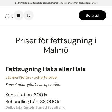
Legitimerade, auktoriserade och certifierade
30-års erfarenhet
Naturliga resultat
Boka tid
START
/
PRISER
/
MALMÖ
/
PLASTIKKIRURGI
/
KROPP
/
FETTSUGNING
Priser för fettsugning i
Malmö
Fettsugning Haka eller Hals
Läs mer
Se före- och efterbilder
Konsultation görs innan operation.
Konsultation: 600 kr
Behandling från: 33 000 kr
Delbetala räntefritt med Svea Bank