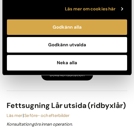
Läs mer om cookies här
Fettsugning Lår insida
Läs mer
Se före- och efterbilder
Godkänn alla
Konsultation görs innan operation.
Konsultation: 600 kr
Godkänn utvalda
Behandling från: 36 000 kr
Delbetala räntefritt med Svea Bank
Neka alla
Boka konsultation
Fettsugning Lår utsida (ridbyxlår)
Läs mer
Se före- och efterbilder
Konsultation görs innan operation.