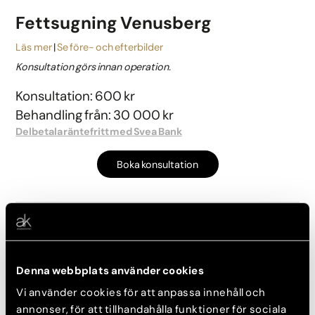
Fettsugning Venusberg
Läs mer
Se före- och efterbilder
Konsultation görs innan operation.
Konsultation: 600 kr
Behandling från: 30 000 kr
Delbetala räntefritt med Svea Bank
Boka konsultation
Fettsugning Höfter
Läs mer
Se före- och efterbilder
Denna webbplats använder cookies
Konsultation görs innan operation.
Vi använder cookies för att anpassa innehåll och
Konsultation: 600 kr
annonser, för att tillhandahålla funktioner för sociala