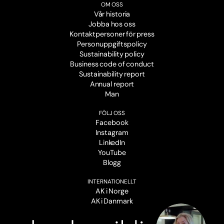
OM OSS
Vår historia
Jobba hos oss
Kontaktpersoner för press
Personuppgiftspolicy
Sustainability policy
Business code of conduct
Sustainability report
Annual report
Man
FÖLJ OSS
Facebook
Instagram
LinkedIn
YouTube
Blogg
INTERNATIONELLT
AK i Norge
AK i Danmark