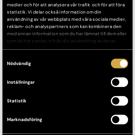
medier och för att analysera vår trafik och för att föra
Behandling från: 37 000 kr
statistik. Vi delar också information om din
Delbetala räntefritt med Svea Bank
användning av vår webbplats med våra sociala medier,
reklam- och analyspartners som kan kombinera den
Boka konsultation
med annan information som du har lämnat till dem eller
som de har samlat in från din användning av deras
tjänster. Nedan kan du välja vilka kategorier du
samtycker till och under ”Visa detaljer” hittar du även
Fettsugning Lår cirkumferent
Samtyckesval
mer information om hur varje kategori används.
Nödvändig
Läs mer
Se före- och efterbilder
Konsultation görs innan operation.
Inställningar
Konsultation: 600 kr
Behandling från: 66 000 kr
Statistik
Delbetala räntefritt med Svea Bank
Boka konsultation
Marknadsföring