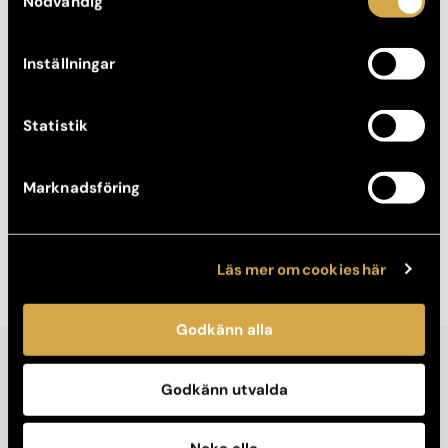
Nödvändig
vara lite röd och svullen, men det försvinner oftast efter
en dag. Efter en behandling där nålarna gått lite djupare
kan rodnaden sitta i under en vecka.
Inställningar
Efter behandlingen är det viktigt att du försöker att inte
röra vid ansiktet för mycket.
Statistik
För att bevara en fin hud med mycket lyster
rekommenderar vi särskilda produkter vid
behandlingstillfället, samt solskydd varje dag.
Marknadsföring
Träning, sporter eller bastubad som gör att du svettas
bör undvikas i två dagar efteråt.
Boka tid
Läs mer om cookies här
Godkänn alla
Godkänn utvalda