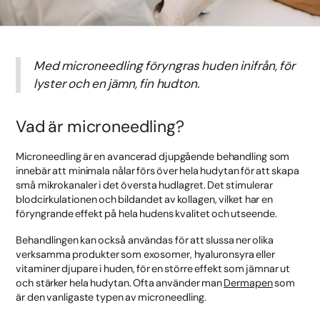
Med microneedling föryngras huden inifrån, för
lyster och en jämn, fin hudton.
Vad är microneedling?
Microneedling är en avancerad djupgående behandling som
innebär att minimala nålar förs över hela hudytan för att skapa
små mikrokanaler i det översta hudlagret. Det stimulerar
blodcirkulationen och bildandet av kollagen, vilket har en
föryngrande effekt på hela hudens kvalitet och utseende.
Behandlingen kan också användas för att slussa ner olika
verksamma produkter som exosomer, hyaluronsyra eller
vitaminer djupare i huden, för en större effekt som jämnar ut
och stärker hela hudytan. Ofta använder man
Dermapen
som
är den vanligaste typen av microneedling.