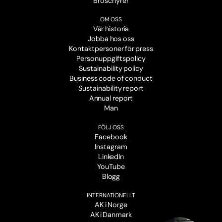
Broschyrer
OM OSS
Vår historia
Jobba hos oss
Kontaktpersoner för press
Personuppgiftspolicy
Sustainability policy
Business code of conduct
Sustainability report
Annual report
Man
FÖLJ OSS
Facebook
Instagram
LinkedIn
YouTube
Blogg
INTERNATIONELLT
AK i Norge
AK i Danmark