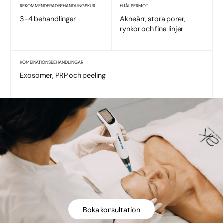
REKOMMENDERAD BEHANDLINGSKUR
HJÄLPER MOT
3-4 behandlingar
Akneärr, stora porer,
rynkor och fina linjer
KOMBINATIONSBEHANDLINGAR
Exosomer, PRP och peeling
Boka konsultation