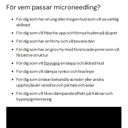
För vem passar microneedling?
För dig som har en ung eller mogen hud som vill se verklig
skillnad
För dig som vill fräscha upp och förnya huden på djupet
För dig som har en fin hy och vill bevara den
För dig som har en grov hy med förstorade porer som vill
få bättre struktur
För dig som vill
föryngra
en slapp och åldrad hud
För dig som vill dämpa rynkor och fina linjer
För dig som önskar behandla acneärr eller andra
upphöjda ärr i ansikte och på hals och axlar
För dig som vill få en dämpande effekt på fräknar och
hyperpigmentering