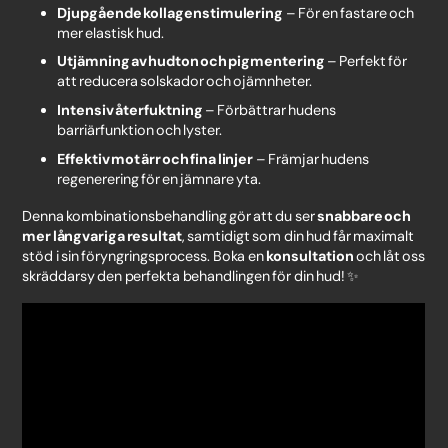
Djupgående kollagenstimulering
– För en fastare och
mer elastisk hud.
Utjämning av hudton och pigmentering
– Perfekt för
att reducera solskador och ojämnheter.
Intensiv återfuktning
– Förbättrar hudens
barriärfunktion och lyster.
Effektiv mot ärr och fina linjer
– Främjar hudens
regenerering för en jämnare yta.
Denna kombinationsbehandling gör att du ser
snabbare och
mer långvariga resultat
, samtidigt som din hud får maximalt
stöd i sin föryngringsprocess. Boka en
konsultation
och låt oss
skräddarsy den perfekta behandlingen för din hud! ✨