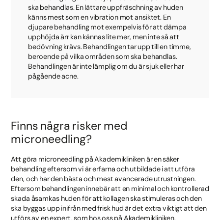
ska behandlas. En lättare uppfräschning av huden
känns mest som en vibration mot ansiktet. En
djupare behandling mot exempelvis för att dämpa
upphöjda ärr kan kännas lite mer, men inte så att
bedövning krävs. Behandlingen tar upp till en timme,
beroende på vilka områden som ska behandlas.
Behandlingen är inte lämplig om du är sjuk eller har
pågående acne.
Finns några risker med
microneedling?
Att göra microneedling på Akademikliniken är en säker
behandling eftersom vi är erfarna och utbildade i att utföra
den, och har den bästa och mest avancerade utrustningen.
Eftersom behandlingen innebär att en minimal och kontrollerad
skada åsamkas huden för att kollagen ska stimuleras och den
ska byggas upp inifrån med frisk hud är det extra viktigt att den
utförs av en expert, som hos oss på Akademikliniken.