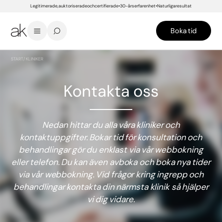
Legitimerade, auktoriserade och certifierade
30-års erfarenhet
Naturliga resultat
Boka tid
START
/
KLINIKER
Kontakta oss
Nedan hittar du alla våra kliniker och
kontaktuppgifter. Bokar tid för konsultation och
behandlingar gör du enklast via vår webbokning
eller telefon. Du kan även avboka och boka nya tider
via vår webbokning. Vid frågor kring ingrepp och
behandlingar kontakta din närmsta klinik så hjälper
vi dig vidare.