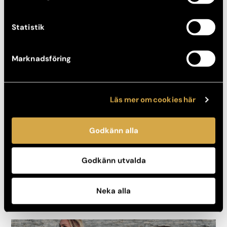
Statistik
Marknadsföring
Läs mer om cookies här
RUNDTUR PÅ AKADEMIKLINIKEN
Följ med genom lokalerna på vår största plastikkirurgiska
Godkänn alla
enhet i Storängsbotten, Stockholm.
Detta är en av få verksamheter inom estetisk plastikkirurgi som
Godkänn utvalda
har sjukhusklassad struktur och säkerhetsnivå. Här arbetar
kirurger, sjuksköterskor, tandläkare, hudterapeuter och
administrativ personal tillsammans för att skapa en så trygg
Neka alla
och säker vårdmiljö för dig som möjligt.