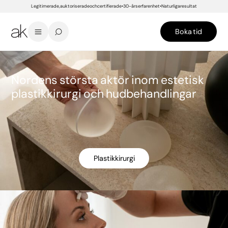
Legitimerade, auktoriserade och certifierade
30-års erfarenhet
Naturliga resultat
Boka tid
Nordens största aktör inom estetisk
plastikkirurgi och hudbehandlingar
Plastikkirurgi