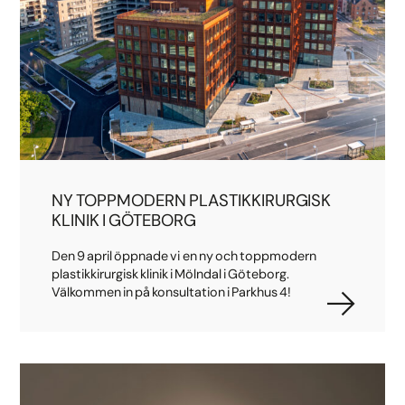
NY TOPPMODERN PLASTIKKIRURGISK
KLINIK I GÖTEBORG
Den 9 april öppnade vi en ny och toppmodern
plastikkirurgisk klinik i Mölndal i Göteborg.
Välkommen in på konsultation i Parkhus 4!