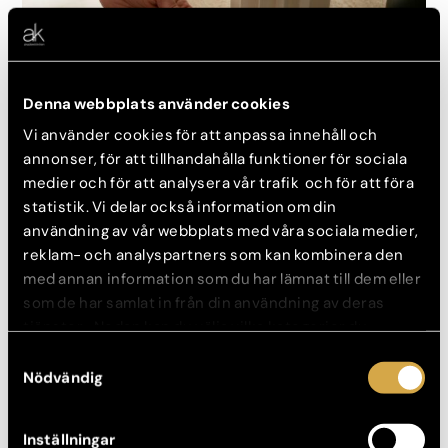
Denna webbplats använder cookies
Vi använder cookies för att anpassa innehåll och
annonser, för att tillhandahålla funktioner för sociala
medier och för att analysera vår trafik och för att föra
statistik. Vi delar också information om din
MOMMY MAKE OVER
användning av vår webbplats med våra sociala medier,
reklam- och analyspartners som kan kombinera den
En kombination av ingrepp som innebär innebär
med annan information som du har lämnat till dem eller
bröstkirurgi, bukplastik och fettsugning. För dig som
som de har samlat in från din användning av deras
vill hitta tillbaka till kroppen innan graviditet.
tjänster. Nedan kan du välja vilka kategorier du
samtycker till och under ”Visa detaljer” hittar du även
Samtyckesval
mer information om hur varje kategori används.
Nödvändig
Inställningar