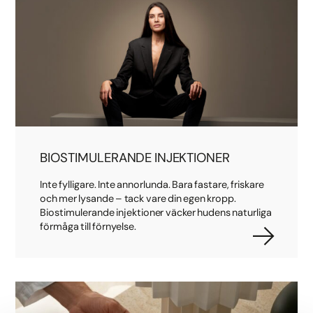
BIOSTIMULERANDE INJEKTIONER
Inte fylligare. Inte annorlunda. Bara fastare, friskare
och mer lysande – tack vare din egen kropp.
Biostimulerande injektioner väcker hudens naturliga
förmåga till förnyelse.