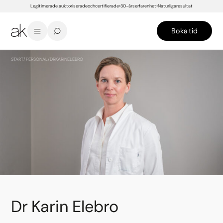
Legitimerade, auktoriserade och certifierade
30-års erfarenhet
Naturliga resultat
Boka tid
START
/
PERSONAL
/
DR KARIN ELEBRO
Dr Karin Elebro