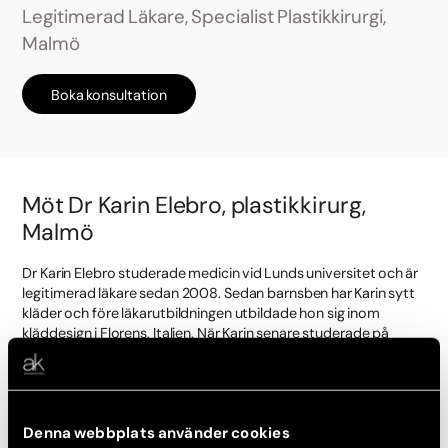
Legitimerad Läkare, Specialist Plastikkirurgi,
Malmö
Boka konsultation
Möt Dr Karin Elebro, plastikkirurg,
Malmö
Dr Karin Elebro studerade medicin vid Lunds universitet och är
legitimerad läkare sedan 2008. Sedan barnsben har Karin sytt
kläder och före läkarutbildningen utbildade hon sig inom
kläddesign i Florens, Italien. När Karin senare studerade på
läkarlinjen var det just skräddarintresset som förde henne in på
plastikkirurgin. Där kunde hennes passion för hantverk och
hennes känsla för form och proportioner få ta plats igen – nu
med patientens önskan och frågeställning i centrum.
Denna webbplats använder cookies