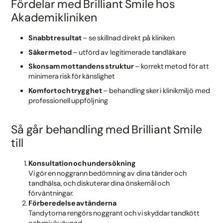
Fördelar med Brilliant Smile hos
Akademikliniken
Snabbt resultat
– se skillnad direkt på kliniken
Säker metod
– utförd av legitimerade tandläkare
Skonsam mot tandens struktur
– korrekt metod för att
minimera risk för känslighet
Komfort och trygghet
– behandling sker i klinikmiljö med
professionell uppföljning
Så går behandling med Brilliant Smile
till
Konsultation och undersökning
Vi gör en noggrann bedömning av dina tänder och
tandhälsa, och diskuterar dina önskemål och
förväntningar.
Förberedelse av tänderna
Tandytorna rengörs noggrant och vi skyddar tandkött
och mjukvävnad.