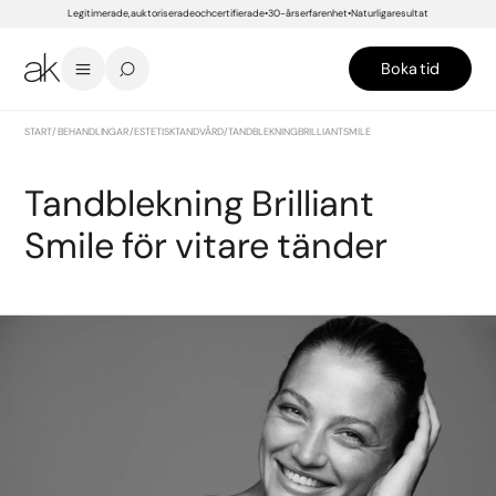
Legitimerade, auktoriserade och certifierade
30-års erfarenhet
Naturliga resultat
Boka tid
START
/
BEHANDLINGAR
/
ESTETISK TANDVÅRD
/
TANDBLEKNING BRILLIANT SMILE
Tandblekning Brilliant
Smile för vitare tänder