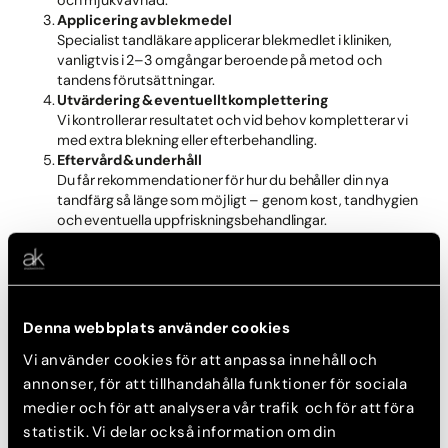
Applicering av blekmedel
Specialist tandläkare applicerar blekmedlet i kliniken,
vanligtvis i 2–3 omgångar beroende på metod och
tandens förutsättningar.
Utvärdering & eventuellt komplettering
Vi kontrollerar resultatet och vid behov kompletterar vi
med extra blekning eller efterbehandling.
Eftervård & underhåll
Du får rekommendationer för hur du behåller din nya
tandfärg så länge som möjligt – genom kost, tandhygien
och eventuella uppfriskningsbehandlingar.
Vem passar Brilliant Smile för?
Brilliant Smile är lämpligt för dig som:
Denna webbplats använder cookies
Vill ha snabba resultat utan att använda skenor hemma
Vi använder cookies för att anpassa innehåll och
annonser, för att tillhandahålla funktioner för sociala
Vill bleka flera tänder samtidigt
medier och för att analysera vår trafik och för att föra
Har friska tänder och tandkött (ingen aktiv karies eller
statistik. Vi delar också information om din
stora fyllningar på de tänder som ska blekas)