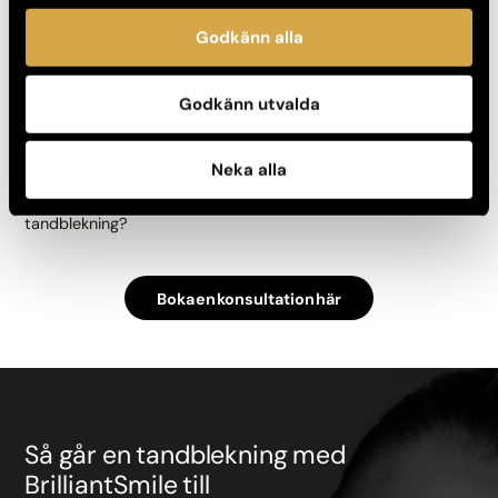
Legitimerad tandläkare med specialistkompetens
Godkänn alla
Modern utrustning och klinikmiljö
Fokus på trygghet, komfort och långsiktiga resultat
Godkänn utvalda
Boka din konsultation
Neka alla
Är du redo att få ett vitare leende med trygg och professionell
tandblekning?
Boka en konsultation här
Så går en tandblekning med
BrilliantSmile till