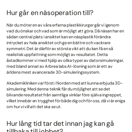
Hur går en näsoperation till?
När du möter en av våra erfarna plastikkirurger går vi igenom
vad du önskar och vad som är möjligt att göra. Då näsan har en
sådan central plats i ansiktet kan en näsplastik förändra
intrycket av hela ansiktet och ge en bättre och vackrare
symmetri. Det är därför av största vikt att du kan få en så
realistisk uppfattning som möjligt av resultatet. Detta
åstadkommer vi med hjälp av olika typer av datorsimuleringar,
med bland annat av Arbrea labs AI-lösning som är ett av
ärldens mest avancerade 3D-simuleringssystem.
Akademikliniken var först i Norden med att kunna erbjuda 3D-
simulering. Med denna teknik får du möjlighet att se det
blivande resultatet från samtliga vinklar före själva ingreppet,
vilket innebär en trygghet för både dig och för oss, då vi är eniga
om hur vi vill att det ska se ut.
Hur lång tid tar det innan jag kan gå
tillbaka till jobbet?