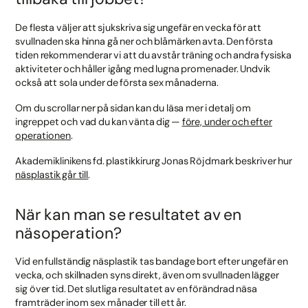
De flesta väljer att sjukskriva sig ungefär en vecka för att
svullnaden ska hinna gå ner och blåmärken avta. Den första
tiden rekommenderar vi att du avstår träning och andra fysiska
aktiviteter och håller igång med lugna promenader. Undvik
också att sola under de första sex månaderna.
Om du scrollar ner på sidan kan du läsa mer i detalj om
ingreppet och vad du kan vänta dig —
före, under och efter
operationen
.
Akademiklinikens fd. plastikkirurg Jonas Röjdmark beskriver hur
näsplastik går till
.
När kan man se resultatet av en
näsoperation?
Vid en fullständig näsplastik tas bandage bort efter ungefär en
vecka, och skillnaden syns direkt, även om svullnaden lägger
sig över tid. Det slutliga resultatet av en förändrad näsa
framträder inom sex månader till ett år.