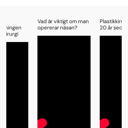
Vad är viktigt om man
Plastikkirurg
ttningen
opererar näsan?
20 år seda
ikkirurgi