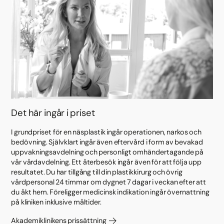
Det här ingår i priset
I grundpriset för en näsplastik ingår operationen, narkos och
bedövning. Självklart ingår även eftervård i form av bevakad
uppvakningsavdelning och personligt omhändertagande på
vår vårdavdelning. Ett återbesök ingår även för att följa upp
resultatet. Du har tillgång till din plastikkirurg och övrig
vårdpersonal 24 timmar om dygnet 7 dagar i veckan efter att
du åkt hem. Föreligger medicinsk indikation ingår övernattning
på kliniken inklusive måltider.
Akademiklinikens prissättning