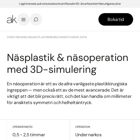
Legitimerade, auktoriserade och certifierade
30-års erfarenhet
Naturliga resultat
Boka tid
START
/
BEHANDLINGAR
/
PLASTIKKIRURGI
/
ANSIKTE
/
NÄSPLASTIK
Näsplastik & näsoperation
med 3D-simulering
En näsoperation är ett av de allra vanligaste plastikkirurgiska
ingreppen — men också ett av de mest avancerade. Det är
viktigt att det blir precis rätt, och det kan handla om millimeter
för ansiktets symmetri och helheltsintryck.
OPERATIONSTID
OPERATION
0,5 - 2,5 timmar
Under narkos