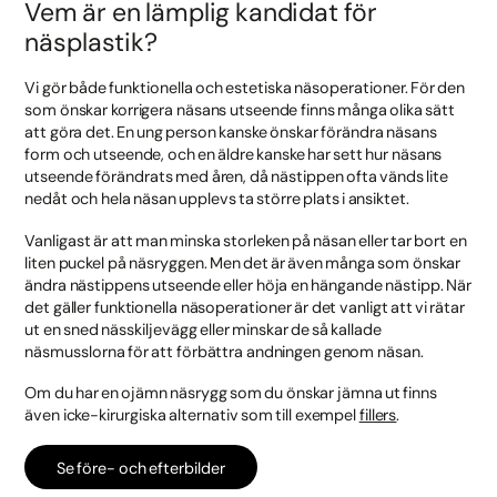
Vem är en lämplig kandidat för
näsplastik?
Vi gör både funktionella och estetiska näsoperationer. För den
som önskar korrigera näsans utseende finns många olika sätt
att göra det. En ung person kanske önskar förändra näsans
form och utseende, och en äldre kanske har sett hur näsans
utseende förändrats med åren, då nästippen ofta vänds lite
nedåt och hela näsan upplevs ta större plats i ansiktet.
Vanligast är att man minska storleken på näsan eller tar bort en
liten puckel på näsryggen. Men det är även många som önskar
ändra nästippens utseende eller höja en hängande nästipp. När
det gäller funktionella näsoperationer är det vanligt att vi rätar
ut en sned nässkiljevägg eller minskar de så kallade
näsmusslorna för att förbättra andningen genom näsan.
Om du har en ojämn näsrygg som du önskar jämna ut finns
även icke-kirurgiska alternativ som till exempel
fillers
.
Se före- och efterbilder