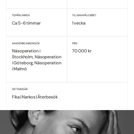
TID PÅ KLINIKEN
TILLBAKA PÅ JOBBET
Ca 5-6 timmar
1 vecka
AKADEMIKLINIKEN GÖR
PRIS
Näsoperation i
70 000 kr
Stockholm, Näsoperation
i Göteborg, Näsoperation
i Malmö
DETTA INGÅR
Fika | Narkos | Återbesök