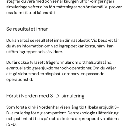
steg får du vara med och se när kirurgen utför korrigeringar i
simuleringen efter dina förutsättningar och önskemål. Vi provar
oss fram tills det känns rätt.
Se resultatet innan
Du kan alltså se resultatet innan din näsplastik. Vid besöket får
du även information om vad ingreppet kan kosta, när vi kan
utföra ingreppet och så vidare.
Du får också fylla i ett frågeformulär om ditt hälsotillstånd,
eventuella tidigare sjukdomar och operationer. Om du väljer
att gå vidare med en näsplastik ordnar vi en passande
operationstid.
Först i Norden med 3-D-simulering
Som första klinik i Norden har vi sen lång tid tillbaka erbjudit 3-
D-simulering för dig som patient. Den teknologin tillåter kirurg
och patient att titta på och diskutera de preoperativa bilderna
i 3-D.