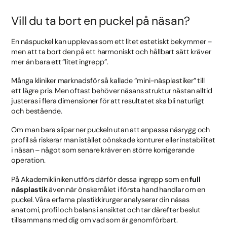
Vill du ta bort en puckel på näsan?
En näspuckel kan upplevas som ett litet estetiskt bekymmer –
men att ta bort den på ett harmoniskt och hållbart sätt kräver
mer än bara ett “litet ingrepp”.
Många kliniker marknadsför så kallade “mini-näsplastiker” till
ett lägre pris. Men oftast behöver näsans struktur nästan alltid
justeras i flera dimensioner för att resultatet ska bli naturligt
och bestående.
Om man bara slipar ner puckeln utan att anpassa näsrygg och
profil så riskerar man istället oönskade konturer eller instabilitet
i näsan – något som senare kräver en större korrigerande
operation.
På Akademikliniken utförs därför dessa ingrepp som en
full
näsplastik
även när önskemålet i första hand handlar om en
puckel. Våra erfarna plastikkirurger analyserar din näsas
anatomi, profil och balans i ansiktet och tar därefter beslut
tillsammans med dig om vad som är genomförbart.