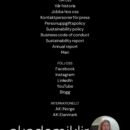
OM OSS
Vår historia
Jobba hos oss
Kontaktpersoner för press
Personuppgiftspolicy
Sustainability policy
Business code of conduct
Sustainability report
Annual report
Man
FÖLJ OSS
Facebook
Instagram
LinkedIn
YouTube
Blogg
INTERNATIONELLT
AK i Norge
AK i Danmark