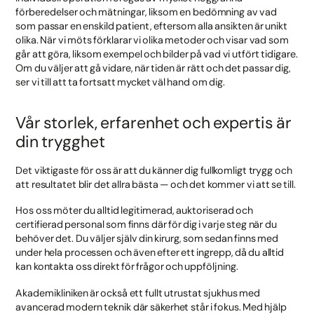
förberedelser och mätningar, liksom en bedömning av vad
som passar en enskild patient, eftersom alla ansikten är unikt
olika. När vi möts förklarar vi olika metoder och visar vad som
går att göra, liksom exempel och bilder på vad vi utfört tidigare.
Om du väljer att gå vidare, när tiden är rätt och det passar dig,
ser vi till att ta fortsatt mycket väl hand om dig.
Vår storlek, erfarenhet och expertis är
din trygghet
Det viktigaste för oss är att du känner dig fullkomligt trygg och
att resultatet blir det allra bästa — och det kommer vi att se till.
Hos oss möter du alltid legitimerad, auktoriserad och
certifierad personal som finns där för dig i varje steg när du
behöver det. Du väljer själv din kirurg, som sedan finns med
under hela processen och även efter ett ingrepp, då du alltid
kan kontakta oss direkt för frågor och uppföljning.
Akademikliniken är också ett fullt utrustat sjukhus med
avancerad modern teknik där säkerhet står i fokus. Med hjälp