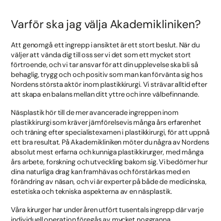
Varför ska jag välja Akademikliniken?
Att genomgå ett ingrepp i ansiktet är ett stort beslut. När du
väljer att vända dig till oss ser vi det som ett mycket stort
förtroende, och vi tar ansvar för att din upplevelse ska bli så
behaglig, trygg och och positiv som man kan förvänta sig hos
Nordens största aktör inom plastikkirurgi. Vi strävar alltid efter
att skapa en balans mellan ditt yttre och inre välbefinnande.
Näsplastik hör till de mer avancerade ingreppen inom
plastikkirurgi som kräver jämförelsevis många års erfarenhet
och träning efter specialistexamen i plastikkirurgi, för att uppnå
ett bra resultat. På Akademikliniken möter du några av Nordens
absolut mest erfarna och kunniga plastikkirurger, med många
års arbete, forskning och utveckling bakom sig. Vi bedömer hur
dina naturliga drag kan framhävas och förstärkas med en
förändring av näsan, och vi är experter på både de medicinska,
estetiska och tekniska aspekterna av en näsplastik.
Våra kirurger har under åren utfört tusentals ingrepp där varje
individuell operation föregås av mycket noggranna