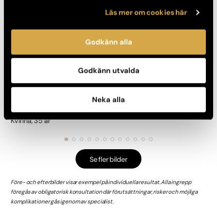
Läs mer om cookies här
Godkänn alla
Godkänn utvalda
Neka alla
Kvinna, 35 år
Se fler bilder
Före- och efterbilder visar exempel på individuella resultat. Alla ingrepp
föregås av obligatorisk konsultation där förutsättningar, risker och möjliga
komplikationer gås igenom av specialist.