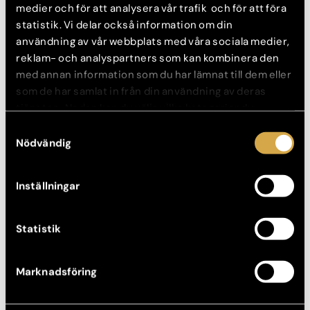
medier och för att analysera vår trafik och för att föra
statistik. Vi delar också information om din
användning av vår webbplats med våra sociala medier,
reklam- och analyspartners som kan kombinera den
med annan information som du har lämnat till dem eller
som de har samlat in från din användning av deras
tjänster. Nedan kan du välja vilka kategorier du
samtycker till och under ”Visa detaljer” hittar du även
Samtyckesval
mer information om hur varje kategori används.
Nödvändig
Dr. Armin Assareh
Legitimerad Läkare, Specialist Plastikkirurgi
Inställningar
Statistik
Se våra före- och efterbilder på
näsplastik
Marknadsföring
FÖRE
EFTER