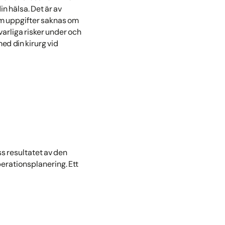
in hälsa. Det är av
. Om uppgifter saknas om
varliga risker under och
ed din kirurg vid
s resultatet av den
operationsplanering. Ett