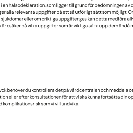
a i en hälsodeklaration, som ligger till grund för bedömningen av d
nger alla relevanta uppgifter på ett så utförligt sätt som möjligt
 sjukdomar eller om oriktiga uppgifter ges kan detta medföra all
 är osäker på vilka uppgifter som är viktiga så ta upp dem ändå m
yck behöver du kontrollera det på vårdcentralen och meddela os
tion eller efter konsultationen för att vi ska kunna fortsätta din 
 komplikationsrisk som vi vill undvika.