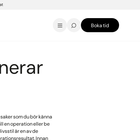
at
Boka tid
AK Skincare webbshop
Kontakt
English
anerar
ra saker som du bör känna
ill en operation eller be
livsstil är en av de
rationsresultat. Innan