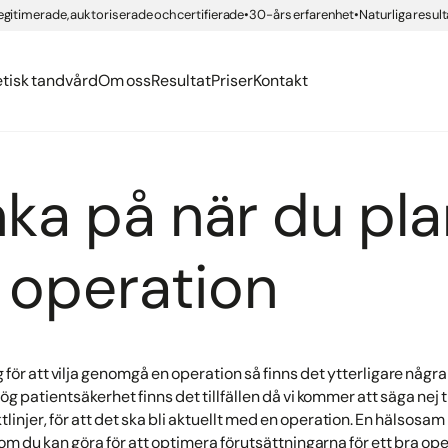
erättelser
org
egitimerade, auktoriserade och certifierade
30-års erfarenhet
Naturliga result
ngar med compositematerial
ning IPL
er
ing
Health
nden
 tandvård
g Brilliant Smile
etisk tandvård
Om oss
Resultat
Priser
Kontakt
nka på när du pl
n operation
 för att vilja genomgå en operation så finns det ytterligare någ
 hög patientsäkerhet finns det tillfällen då vi kommer att säga nej t
riktlinjer, för att det ska bli aktuellt med en operation. En hälsosam 
m du kan göra för att optimera förutsättningarna för ett bra ope