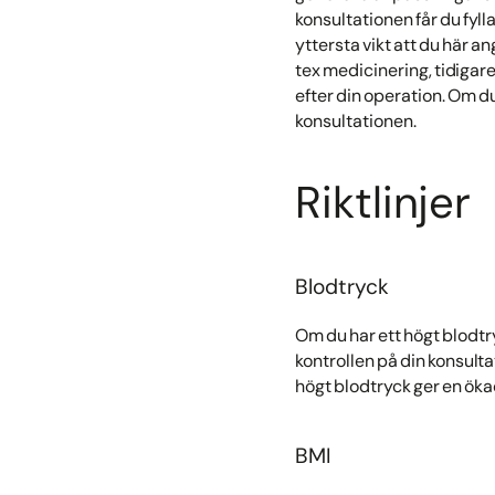
konsultationen får du fyll
yttersta vikt att du här a
tex medicinering, tidigare
efter din operation. Om du
konsultationen.
Riktlinjer
Blodtryck
Om du har ett högt blodtr
kontrollen på din konsulta
högt blodtryck ger en ökad
BMI