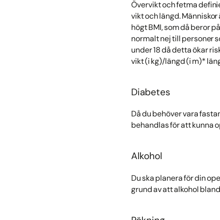
Övervikt och fetma defini
vikt och längd. Människor 
högt BMI, som då beror på
normalt nej till personer 
under 18 då detta ökar ris
vikt (i kg)/längd (i m)* lä
Diabetes
Då du behöver vara fastand
behandlas för att kunna o
Alkohol
Du ska planera för din ope
grund av att alkohol blan