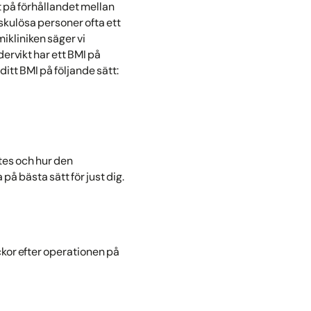
t på förhållandet mellan
uskulösa personer ofta ett
ikliniken säger vi
dervikt har ett BMI på
ditt BMI på följande sätt:
etes och hur den
 bästa sätt för just dig.
ckor efter operationen på