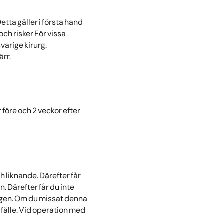
etta gäller i första hand
ch risker För vissa
varige kirurg.
ärr.
 före och 2 veckor efter
ch liknande. Därefter får
n. Därefter får du inte
magen. Om du missat denna
lfälle. Vid operation med