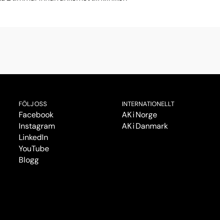
FÖLJ OSS
INTERNATIONELLT
Facebook
AK i Norge
Instagram
AK i Danmark
LinkedIn
YouTube
Blogg