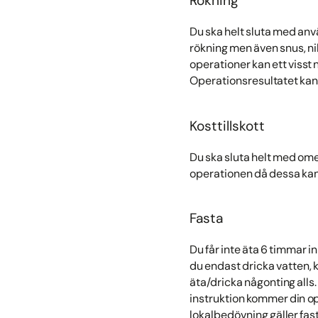
Rökning
Du ska helt sluta med anvä
rökning men även snus, ni
operationer kan ett visst
Operationsresultatet kan 
Kosttillskott
Du ska sluta helt med ome
operationen då dessa ka
Fasta
Du får inte äta 6 timmar in
du endast dricka vatten, ka
äta/dricka någonting alls
instruktion kommer din ope
lokalbedövning gäller fast