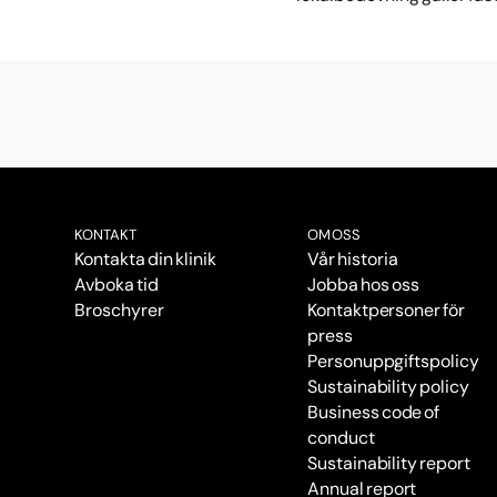
KONTAKT
OM OSS
Kontakta din klinik
Vår historia
Avboka tid
Jobba hos oss
Broschyrer
Kontaktpersoner för
press
Personuppgiftspolicy
Sustainability policy
Business code of
conduct
Sustainability report
Annual report