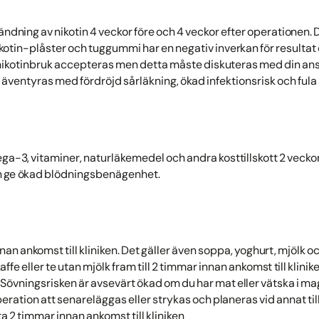
ndning av nikotin 4 veckor före och 4 veckor efter operationen. D
kotin-plåster och tuggummi har en negativ inverkan för resultat o
 nikotinbruk accepteras men detta måste diskuteras med din ans
äventyras med fördröjd sårläkning, ökad infektionsrisk och fula 
ga-3, vitaminer, naturläkemedel och andra kosttillskott 2 veckor
n ge ökad blödningsbenägenhet.
nan ankomst till kliniken. Det gäller även soppa, yoghurt, mjölk o
ffe eller te utan mjölk fram till 2 timmar innan ankomst till klinike
. Sövningsrisken är avsevärt ökad om du har mat eller vätska i 
ration att senareläggas eller strykas och planeras vid annat til
a 2 timmar innan ankomst till kliniken