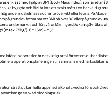
eras enklast med hjälp av BMI (Body Mass Index), som är ett måt
är olika byggda och BMI är inte ett exakt mått t.ex. har väldigt m
 hög andel muskelmassa och inte övervikt eller fetma. På Akadem
som på grund av fetma har ett BMI på över 30 eller på grund av un
kerna under narkos och försvårar läkningen. Du kan själv räkna ut 
ngd (m) ex: 75kg/(1.6 * 1.6m)=29,3.
e inför din operation är det viktigt att vi får vet om du har diab
ptimera operationsplaneringen tillsammans med narkosläkarna på
ration så att du kan hålla upp med alkohol 2 veckor före och 2 ve
d annat kan ge en ökad blödningsrisk.