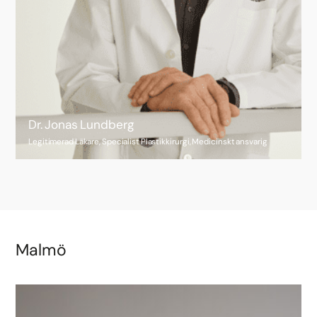
Dr. Jonas Lundberg
Legitimerad Läkare, Specialist Plastikkirurgi, Medicinskt ansvarig
Malmö