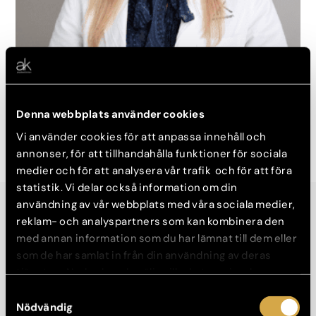
Denna webbplats använder cookies
Dr Tinna Harper Arnardóttir
Legitimerad Läkare, Specialist Plastikkirurgi
Vi använder cookies för att anpassa innehåll och
annonser, för att tillhandahålla funktioner för sociala
medier och för att analysera vår trafik och för att föra
statistik. Vi delar också information om din
användning av vår webbplats med våra sociala medier,
Göteborg
reklam- och analyspartners som kan kombinera den
med annan information som du har lämnat till dem eller
som de har samlat in från din användning av deras
tjänster. Nedan kan du välja vilka kategorier du
samtycker till och under ”Visa detaljer” hittar du även
Samtyckesval
mer information om hur varje kategori används.
Nödvändig