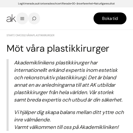
Legitimerade, auktoriserade och certifierade
30-års erfarenhet
Naturliga resultat
Boka tid
START
/
OM OSS
/
VÅRA PLASTIKKIRURGER
Möt våra plastikkirurger
Akademiklinikens plastikkirurger har
internationellt erkänd expertis inom estetisk
och rekonstruktiv plastikkirurgi. Det är bland
annat en av anledningarna till att AK utbildar
plastikkirurger från hela världen. Vår storlek
samt breda expertis och utbud är din säkerhet.
Vi hjälper dig skapa balans mellan ditt yttre och
inre välmående.
Varmt välkommen till oss på Akademikliniken!