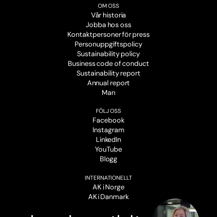
OM OSS
Vår historia
Jobba hos oss
Kontaktpersoner för press
Personuppgiftspolicy
Sustainability policy
Business code of conduct
Sustainability report
Annual report
Man
FÖLJ OSS
Facebook
Instagram
LinkedIn
YouTube
Blogg
INTERNATIONELLT
AK i Norge
AK i Danmark