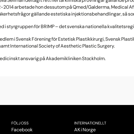
la Sellman deltagit i ett flertal kliniska prövningar gällande prod
012-2014 arbetade hon dessutom på Qmed/Galderma, Medical Af
kerhetsfrågor gällande estetiska injektionsbehandlingar, så som 
ed i styrgruppen för BRIMP – det svenska nationella kvalitetsregi
edlem i Svensk Förening för Estetisk Plastikkirurgi, Svensk Plasti
mt International Society of Aesthetic Plastic Surgery.
medicinskt ansvarig på Akademikliniken Stockholm.
FÖLJ OSS
INTERNATIONELLT
Facebook
AK i Norge