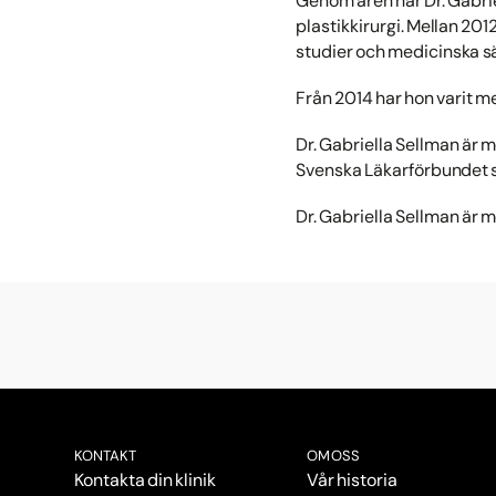
Genom åren har Dr. Gabriel
plastikkirurgi. Mellan 2
studier och medicinska sä
Från 2014 har hon varit m
Dr. Gabriella Sellman är m
Svenska Läkarförbundet sa
Dr. Gabriella Sellman är 
KONTAKT
OM OSS
Kontakta din klinik
Vår historia