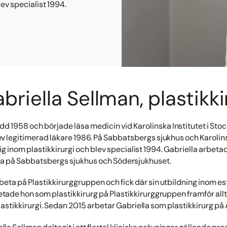
ev specialist 1994.
briella Sellman, plastikki
ödd 1958 och började läsa medicin vid Karolinska Institutet i Sto
v legitimerad läkare 1986. På Sabbatsbergs sjukhus och Karolin
ig inom plastikkirurgi och blev specialist 1994. Gabriella arbet
rna på Sabbatsbergs sjukhus och Södersjukhuset.
eta på Plastikkirurggruppen och fick där sin utbildning inom est
tade hon som plastikkirurg på Plastikkirurggruppen framför allt
astikkirurgi. Sedan 2015 arbetar Gabriella som plastikkirurg på