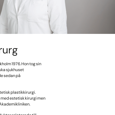
rurg
ckholm 1976. Hon tog sin
ska sjukhuset
ade sedan på
etisk plastikkirurgi.
 med estetisk kirurgi men
 Akademikliniken.