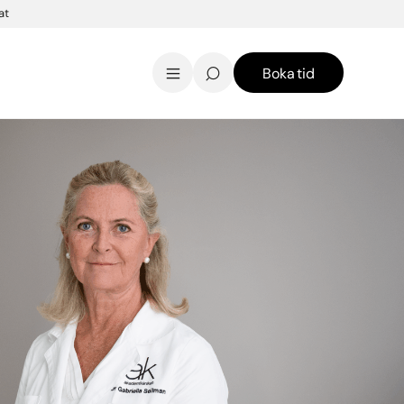
at
Boka tid
AK Skincare webbshop
Kontakt
English