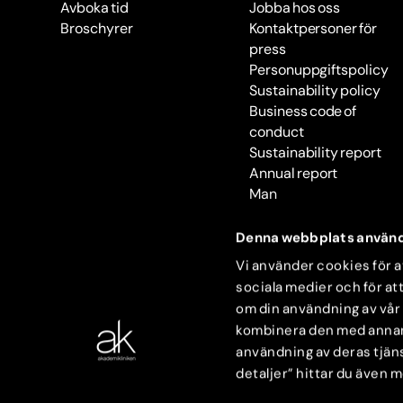
Avboka tid
Jobba hos oss
Broschyrer
Kontaktpersoner för
press
Personuppgiftspolicy
Sustainability policy
Business code of
conduct
Sustainability report
Annual report
Man
Denna webbplats använd
Vi använder cookies för at
sociala medier och för att
om din användning av vår
kombinera den med annan i
användning av deras tjäns
detaljer” hittar du även 