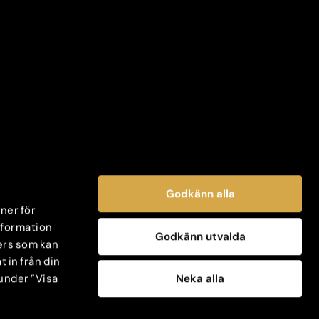
Godkänn alla
oner för
information
Godkänn utvalda
ers som kan
 in från din
Neka alla
 under ”Visa