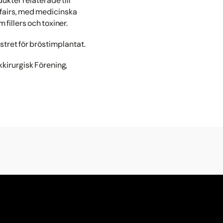
ukter relaterade till
fairs, med medicinska
fillers och toxiner.
stret för bröstimplantat.
kkirurgisk Förening,