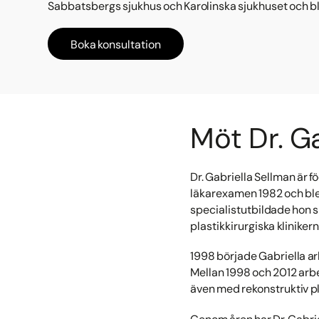
Sabbatsbergs sjukhus och Karolinska sjukhuset och bl
Boka konsultation
Möt Dr. Ga
Dr. Gabriella Sellman är f
läkarexamen 1982 och ble
specialistutbildade hon s
plastikkirurgiska klinike
1998 började Gabriella arb
Mellan 1998 och 2012 arbe
även med rekonstruktiv pl