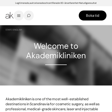
Legitimerade, auktoriserade och certifierade
30-års erfarenhet
Naturliga resultat
Boka tid
START
/
ENGLISH
Welcome to
Akademikliniken
Akademikliniken is one of the most well-established
destinations in Scandinavia for cosmetic surgery, as well as
professional, medical-grade skincare, laser and injectable