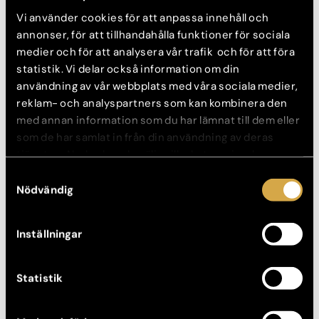
Vi använder cookies för att anpassa innehåll och
annonser, för att tillhandahålla funktioner för sociala
medier och för att analysera vår trafik och för att föra
statistik. Vi delar också information om din
användning av vår webbplats med våra sociala medier,
Our Fellowship programme
reklam- och analyspartners som kan kombinera den
med annan information som du har lämnat till dem eller
som de har samlat in från din användning av deras
tjänster. Nedan kan du välja vilka kategorier du
samtycker till och under ”Visa detaljer” hittar du även
Samtyckesval
mer information om hur varje kategori används.
Nödvändig
Inställningar
Statistik
Read more about Plastic surgery at AK