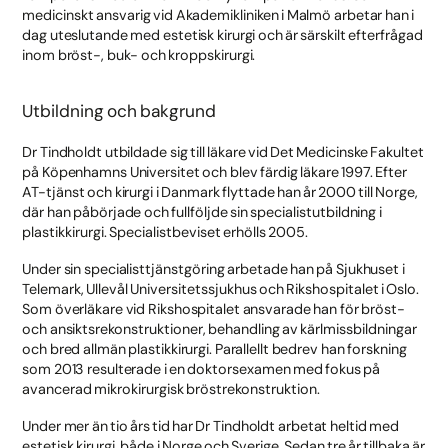
medicinskt ansvarig vid Akademikliniken i Malmö arbetar han i
dag uteslutande med estetisk kirurgi och är särskilt efterfrågad
inom bröst-, buk- och kroppskirurgi.
Utbildning och bakgrund
Dr Tindholdt utbildade sig till läkare vid Det Medicinske Fakultet
på Köpenhamns Universitet och blev färdig läkare 1997. Efter
AT-tjänst och kirurgi i Danmark flyttade han år 2000 till Norge,
där han påbörjade och fullföljde sin specialistutbildning i
plastikkirurgi. Specialistbeviset erhölls 2005.
Under sin specialisttjänstgöring arbetade han på Sjukhuset i
Telemark, Ullevål Universitetssjukhus och Rikshospitalet i Oslo.
Som överläkare vid Rikshospitalet ansvarade han för bröst-
och ansiktsrekonstruktioner, behandling av kärlmissbildningar
och bred allmän plastikkirurgi. Parallellt bedrev han forskning
som 2013 resulterade i en doktorsexamen med fokus på
avancerad mikrokirurgisk bröstrekonstruktion.
Under mer än tio års tid har Dr Tindholdt arbetat heltid med
estetisk kirurgi, både i Norge och Sverige. Sedan tre år tillbaka är