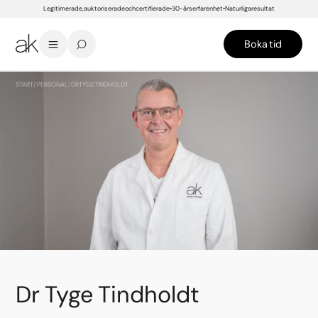
Legitimerade, auktoriserade och certifierade
30-års erfarenhet
Naturliga resultat
Boka tid
START
/
PERSONAL
/
DR TYGE TINDHOLDT
Dr Tyge Tindholdt