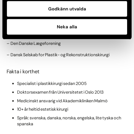
Godkänn utvalda
– Sveriges Läkarförbund
– Svensk Plastikkirurgisk Förening
Neka alla
– Svensk Förening för Estetisk Plastikkirurgi
– Den Danske Lægeforening
– Dansk Selskab for Plastik- og Rekonstruktionskirurgi
Fakta i korthet
Specialist i plastikkirurgi sedan 2005
Doktorsexamen från Universitetet i Oslo 2013
Medicinskt ansvarig vid Akademikliniken Malmö
10+ år heltid estetisk kirurgi
Språk: svenska, danska, norska, engelska, lite tyska och
spanska