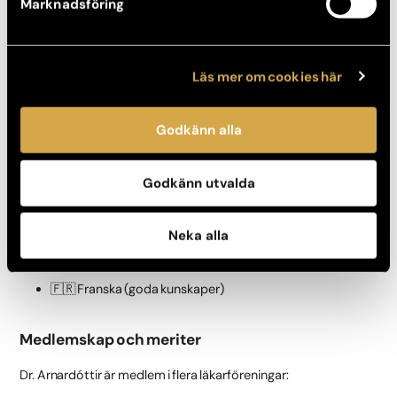
Marknadsföring
stark bakgrund inom all form av bröstkirurgi och kroppskirurgi,
där man använder både egen vävnad för uppbyggnad samt
implantat. Hon deltar aktivt i både nationella och
internationella plastikkirurgiska konferenser och möten.
Läs mer om cookies här
Språk
Godkänn alla
Dr. Arnardóttir talar flytande:
Godkänn utvalda
🇸🇪 Svenska
🇬🇧 Engelska
Neka alla
🇮🇸 Isländska (modersmål)
🇩🇰 Danska (goda kunskaper)
🇫🇷 Franska (goda kunskaper)
Medlemskap och meriter
Dr. Arnardóttir är medlem i flera läkarföreningar: