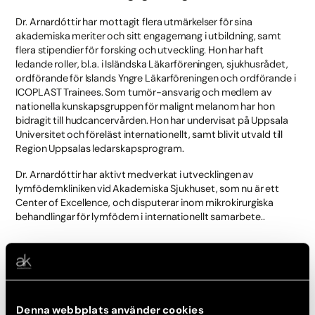
Dr. Arnardóttir har mottagit flera utmärkelser för sina
akademiska meriter och sitt engagemang i utbildning, samt
flera stipendier för forsking och utveckling. Hon har haft
ledande roller, bl.a. i Isländska Läkarföreningen, sjukhusrådet,
ordförande för Islands Yngre Läkarföreningen och ordförande i
ICOPLAST Trainees. Som tumör-ansvarig och medlem av
nationella kunskapsgruppen för malignt melanom har hon
bidragit till hudcancervården. Hon har undervisat på Uppsala
Universitet och föreläst internationellt, samt blivit utvald till
Region Uppsalas ledarskapsprogram.
Dr. Arnardóttir har aktivt medverkat i utvecklingen av
lymfödemkliniken vid Akademiska Sjukhuset, som nu är ett
Center of Excellence, och disputerar inom mikrokirurgiska
behandlingar för lymfödem i internationellt samarbete..
Estetisk specialisering
Dr. Arnardóttir har en bred kompetens inom plastikkirurgi, med
särskilt fokus på:
Denna webbplats använder cookies