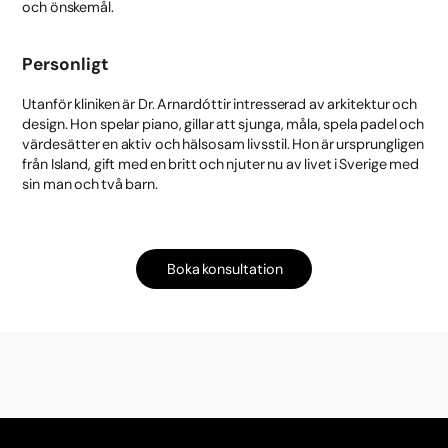
och önskemål.
Personligt
Utanför kliniken är Dr. Arnardóttir intresserad av arkitektur och
design. Hon spelar piano, gillar att sjunga, måla, spela padel och
värdesätter en aktiv och hälsosam livsstil. Hon är ursprungligen
från Island, gift med en britt och njuter nu av livet i Sverige med
sin man och två barn.
Boka konsultation