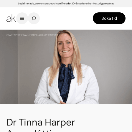
Legitimerade, auktoriserade och certifierade
30-års erfarenhet
Naturliga resultat
Boka tid
START
/
PERSONAL
/
DR TINNA HARPER ARNARDÓTTIR
Dr Tinna Harper