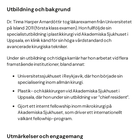
Utbildning och bakgrund
Dr. Tinna Harper Arnardóttir tog läkarexamen från Universitetet
på Island 2011 (första klass examen). Hon fullföljde sin
specialistutbildning i plastikkirurgi vid Akademiska Sjukhuset i
Uppsala, en klinik känd för sin höga vårdstandard och
avancerade kirurgiska tekniker.
Under sin utbildning och tidiga karriär har hon arbetat vid flera
framstående institutioner, bland annat:
Universitetssjukhuset i Reykjavik, där hon började sin
specialisering inom allmän kirurgi.
Plastik- och käkkirurgen vid Akademiska Sjukhuset i
Uppsala, där hon under sin utbildning var ”chief resident”.
Gjort ett internt fellowship inom mikrokirurgi på
Akademiska Sjukhuset, som driver ett internationellt
välkänt fellowhip-program.
Utmärkelser och engagemang