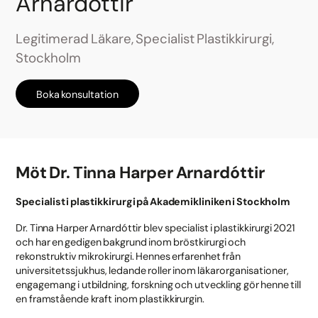
Arnardóttir
Legitimerad Läkare, Specialist Plastikkirurgi,
Stockholm
Boka konsultation
Möt Dr. Tinna Harper Arnardóttir
Specialist i plastikkirurgi på Akademikliniken i Stockholm
Dr. Tinna Harper Arnardóttir blev specialist i plastikkirurgi 2021
och har en gedigen bakgrund inom bröstkirurgi och
rekonstruktiv mikrokirurgi. Hennes erfarenhet från
universitetssjukhus, ledande roller inom läkarorganisationer,
engagemang i utbildning, forskning och utveckling gör henne till
en framstående kraft inom plastikkirurgin.