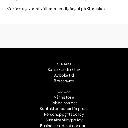
Så, känn dig varmt välkommen till gänget på Stureplan!
KONTAKT
Kontakta din klinik
Avboka tid
Broschyrer
OM OSS
Vår historia
Jobba hos oss
Kontaktpersoner för press
Personuppgiftspolicy
Sustainability policy
Business code of conduct