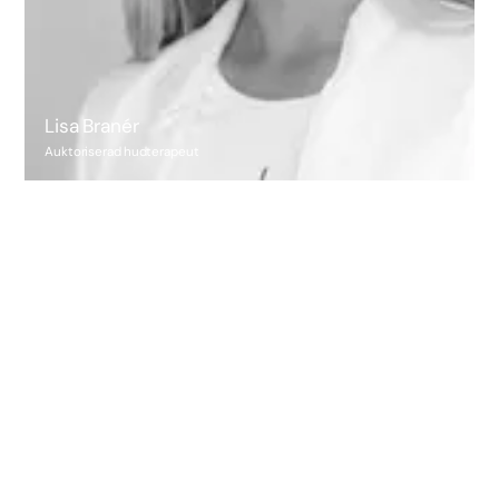
Lisa Branér
Auktoriserad hudterapeut