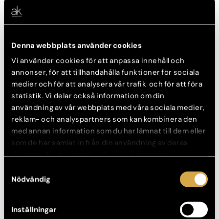
Denna webbplats använder cookies
Vi använder cookies för att anpassa innehåll och
annonser, för att tillhandahålla funktioner för sociala
medier och för att analysera vår trafik och för att föra
statistik. Vi delar också information om din
användning av vår webbplats med våra sociala medier,
Charlotte Blomberg
reklam- och analyspartners som kan kombinera den
Leg sjuksköterska
med annan information som du har lämnat till dem eller
som de har samlat in från din användning av deras
tjänster. Nedan kan du välja vilka kategorier du
samtycker till och under ”Visa detaljer” hittar du även
Samtyckesval
mer information om hur varje kategori används.
Nödvändig
Inställningar