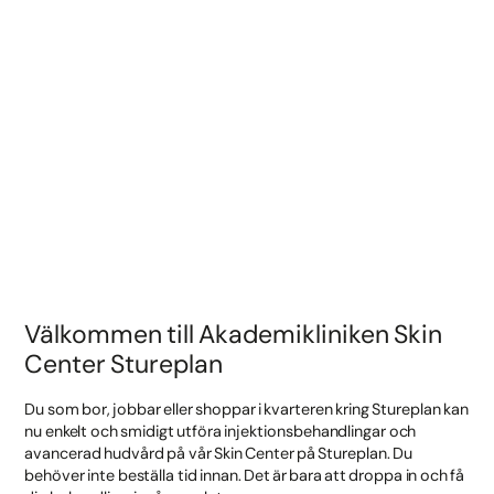
Alexandra Kjellström
Auktoriserad hudterapeut
Välkommen till Akademikliniken Skin
Center Stureplan
Du som bor, jobbar eller shoppar i kvarteren kring Stureplan kan
nu enkelt och smidigt utföra injektionsbehandlingar och
avancerad hudvård på vår Skin Center på Stureplan. Du
behöver inte beställa tid innan. Det är bara att droppa in och få