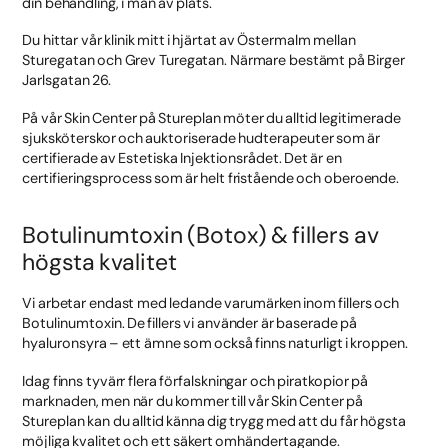
din behandling, i mån av plats.
Du hittar vår klinik mitt i hjärtat av Östermalm mellan
Sturegatan och Grev Turegatan. Närmare bestämt på Birger
Jarlsgatan 26.
På vår Skin Center på Stureplan möter du alltid legitimerade
sjuksköterskor och auktoriserade hudterapeuter som är
certifierade av Estetiska Injektionsrådet. Det är en
certifieringsprocess som är helt fristående och oberoende.
Botulinumtoxin (Botox) & fillers av
högsta kvalitet
Vi arbetar endast med ledande varumärken inom fillers och
Botulinumtoxin. De fillers vi använder är baserade på
hyaluronsyra – ett ämne som också finns naturligt i kroppen.
Idag finns tyvärr flera förfalskningar och piratkopior på
marknaden, men när du kommer till vår Skin Center på
Stureplan kan du alltid känna dig trygg med att du får högsta
möjliga kvalitet och ett säkert omhändertagande.