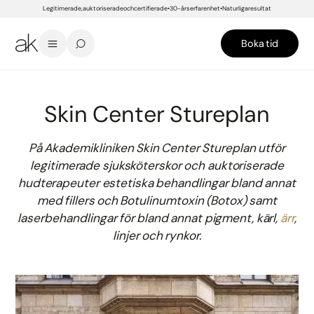
Legitimerade, auktoriserade och certifierade
30-års erfarenhet
Naturliga resultat
Boka tid
START
/
KLINIKER
/
SKIN CENTER STUREPLAN
Skin Center Stureplan
På Akademikliniken Skin Center Stureplan utför
legitimerade sjuksköterskor och auktoriserade
hudterapeuter estetiska behandlingar bland annat
med fillers och Botulinumtoxin (Botox) samt
laserbehandlingar för bland annat pigment, kärl,
ärr
,
linjer och rynkor.