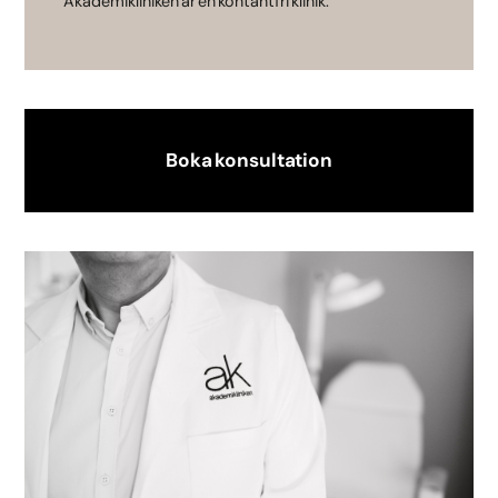
Akademikliniken är en kontantfri klinik.
Boka konsultation