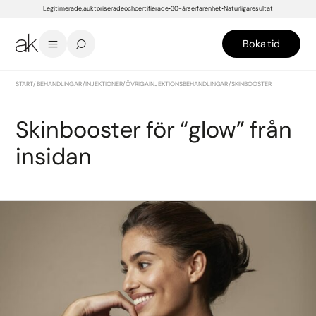
Legitimerade, auktoriserade och certifierade
30-års erfarenhet
Naturliga resultat
Boka tid
START
/
BEHANDLINGAR
/
INJEKTIONER
/
ÖVRIGA INJEKTIONSBEHANDLINGAR
/
SKINBOOSTER
Skinbooster för “glow” från
insidan