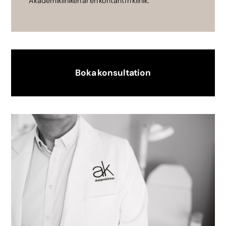
Akademikliniken är en kontantfri klinik.
Boka konsultation