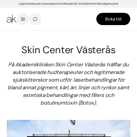
Legitimerade, auktoriserade och certifierade
30-års erfarenhet
Naturliga resultat
Boka tid
START
/
KLINIKER
/
SKIN CENTER VÄSTERÅS
Skin Center Västerås
På Akademikliniken Skin Center Västerås träffar du
auktoriserade hudterapeuter och legitimerade
sjuksköterskor som utför laserbehandlingar för
bland annat pigment, kärl, ärr, linjer och rynkor samt
estetiska behandlingar med fillers och
botulinumtoxin (Botox).