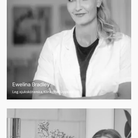
Ewelina Bradley
Leg. sjuksköterska, Klinikchef Uppsala