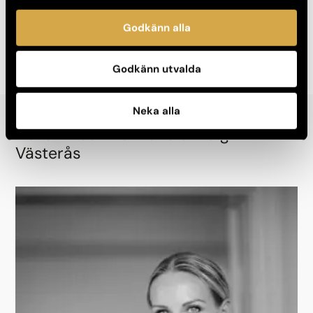
Pannlinjer/ Rynkor
Godkänn alla
Kärlborttagning
Godkänn utvalda
Neka alla
Det är vi som tar hand om dig i
Västerås