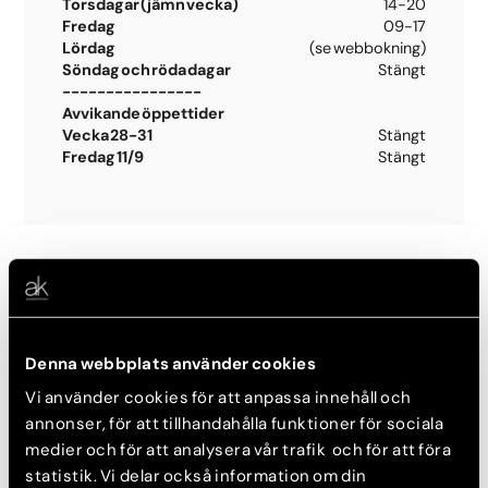
Torsdagar (jämn vecka)
14-20
Fredag
09-17
Lördag
(se webbokning)
Söndag och röda dagar
Stängt
----------------
Avvikande öppettider
Vecka 28-31
Stängt
Fredag 11/9
Stängt
Estetiska behandlingar på Skin Center
Västerås
Denna webbplats använder cookies
Fillersbehandlingar
Vi använder cookies för att anpassa innehåll och
annonser, för att tillhandahålla funktioner för sociala
Dermapenbehandling
medier och för att analysera vår trafik och för att föra
Acneärr
statistik. Vi delar också information om din