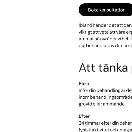
Boka konsultation
Ibland händer det att den 
viktigt att veta att våra e
ammar så avråder vi helt f
dig behandlas av de som är
Att tänka
Före
Inför din behandling är d
inom behandlingsområdet är
gravid eller ammande.
Efter
24 timmar efter din behan
fysisk aktivitet och intag 