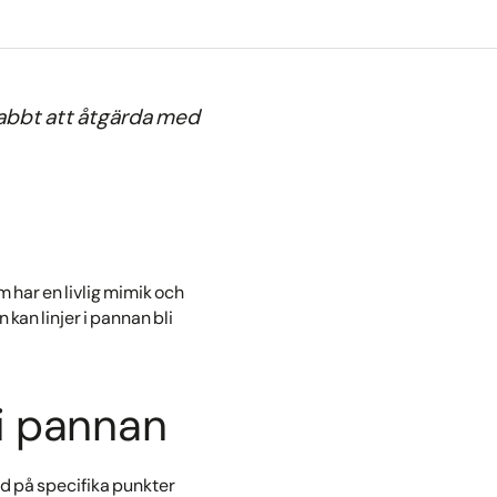
nabbt att åtgärda med
m har en livlig mimik och
an linjer i pannan bli
 i pannan
d på specifika punkter