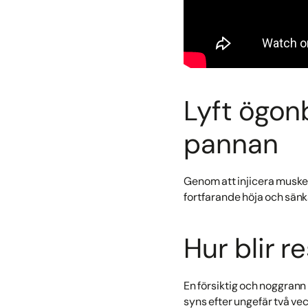
Lyft ögo
pannan
Genom att injicera muskel
fortfarande höja och sänk
Hur blir 
En försiktig och noggrann b
syns efter ungefär två vec