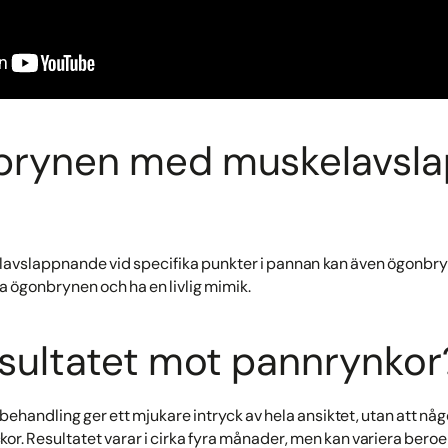
nbrynen med muskelavsla
avslappnande vid specifika punkter i pannan kan även ögonbrynen 
a ögonbrynen och ha en livlig mimik.
resultatet mot pannrynkor
ehandling ger ett mjukare intryck av hela ansiktet, utan att något 
kor. Resultatet varar i cirka fyra månader, men kan variera bero