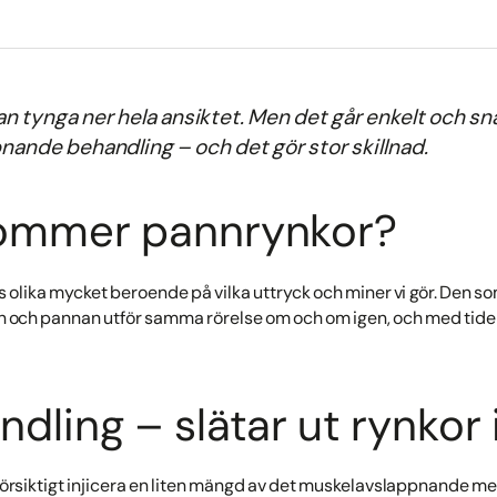
an tynga ner hela ansiktet. Men det går enkelt och s
ande behandling – och det gör stor skillnad.
ommer pannrynkor?
 olika mycket beroende på vilka uttryck och miner vi gör. Den so
och pannan utför samma rörelse om och om igen, och med tiden k
dling – slätar ut rynkor
örsiktigt injicera en liten mängd av det muskelavslappnande me