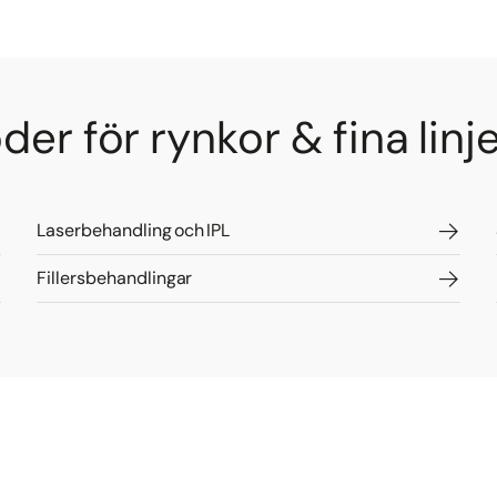
r för rynkor & fina linj
Laserbehandling och IPL
Fillersbehandlingar