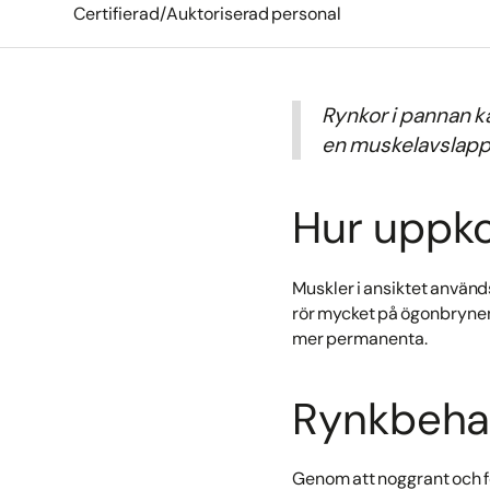
Certifierad/Auktoriserad personal
Rynkor i pannan k
en muskelavslappn
Hur uppk
Muskler i ansiktet används
rör mycket på ögonbrynen 
mer permanenta.
Rynkbehan
Genom att noggrant och f