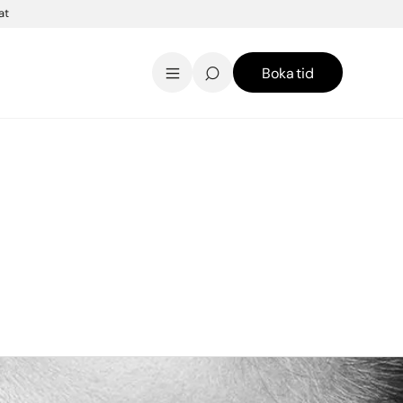
at
Boka tid
AK Skincare webbshop
Kontakt
English