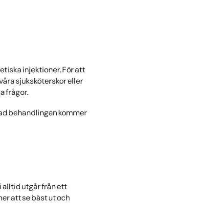
tiska injektioner. För att
våra sjuksköterskor eller
a frågor.
ch vad behandlingen kommer
lltid utgår från ett
r att se bäst ut och