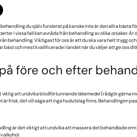
behandling du själv funderat på kanske inte är den allra bästa för
xperter i vissa fall kan avråda från behandling av olika orsaker. Är
rån behandling. Viktigast för oss är att du ska vara helt trygg och
 bäst och mest kvalificerade i landet när du väljer att ge oss dit
 på före och efter behand
et viktig att undvika blodförtunnande läkemedel (rådgör gärna m
 frisk, det vill säga att inga hudutslag finns. Behandlingen pass
dling är det viktigt att undvika att massera det behandlade omr
av alkohol.