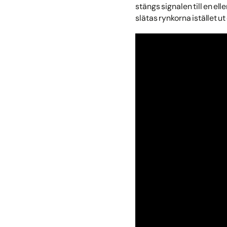
stängs signalen till en ell
slätas rynkorna istället u