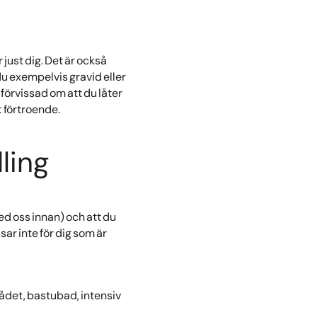
 just dig. Det är också
 du exempelvis gravid eller
 förvissad om att du låter
t förtroende.
ling
ed oss innan) och att du
ar inte för dig som är
ådet, bastubad, intensiv