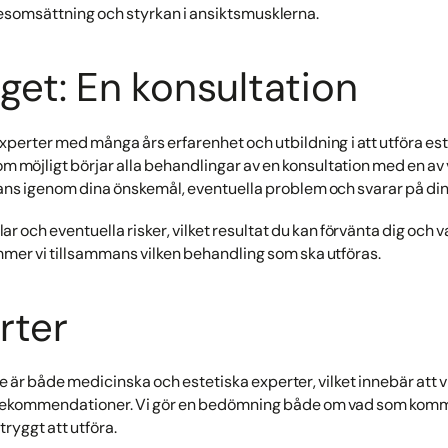
somsättning och styrkan i ansiktsmusklerna.
get: En konsultation
xperter med många års erfarenhet och utbildning i att utföra este
som möjligt börjar alla behandlingar av en konsultation med en av 
mans igenom dina önskemål, eventuella problem och svarar på din
lar och eventuella risker, vilket resultat du kan förvänta dig o
mmer vi tillsammans vilken behandling som ska utföras.
rter
är både medicinska och estetiska experter, vilket innebär att vi a
 rekommendationer. Vi gör en bedömning både om vad som komme
tryggt att utföra.