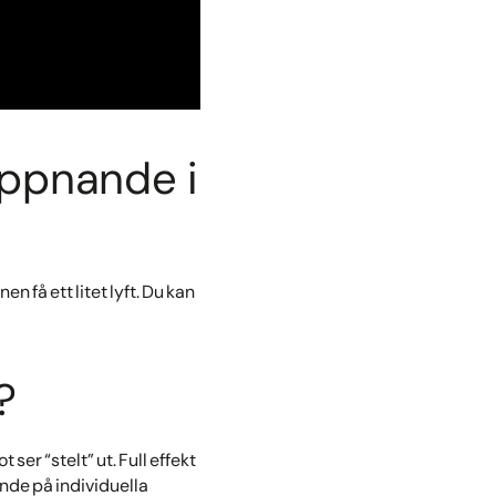
ppnande i
få ett litet lyft. Du kan
?
ser “stelt” ut. Full effekt
ende på individuella