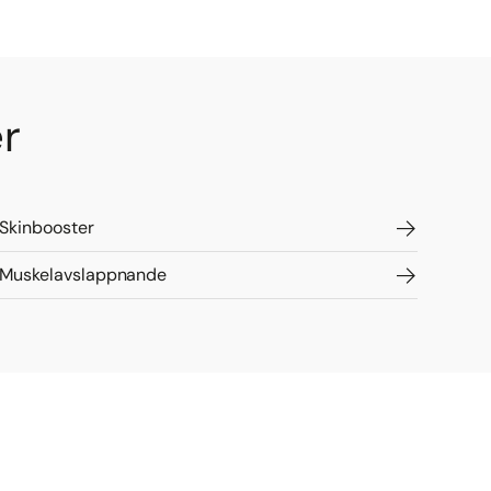
er
Skinbooster
Muskelavslappnande