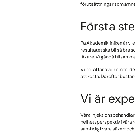
förutsättningar som ämne
Första ste
På Akademikliniken är vi e
resultatet ska bli så bra 
läkare. Vi går då tillsam
Vi berättar även om förde
att kosta. Därefter bestä
Vi är expe
Våra injektionsbehandlare 
helhetsperspektiv i våra
samtidigt vara säkert och 