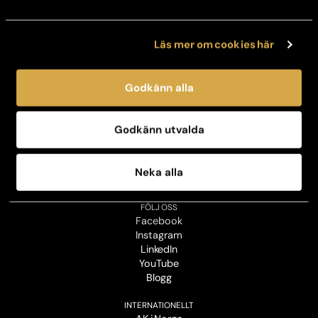
Avboka tid
Broschyrer
Läs mer om cookies här
OM OSS
Vår historia
Jobba hos oss
Godkänn alla
Kontaktpersoner för press
Personuppgiftspolicy
Sustainability policy
Godkänn utvalda
Business code of conduct
Sustainability report
Annual report
Neka alla
Man
FÖLJ OSS
Facebook
Instagram
LinkedIn
YouTube
Blogg
INTERNATIONELLT