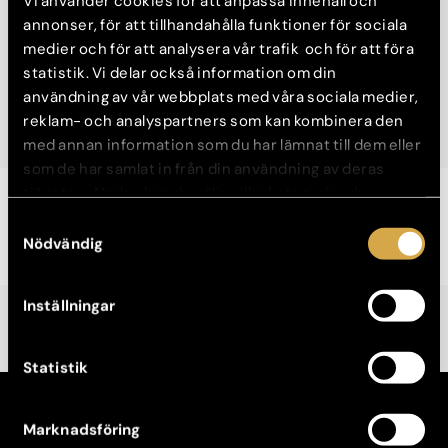
Vi använder cookies för att anpassa innehåll och
Auktoriserad hudterapeut, Västerås
annonser, för att tillhandahålla funktioner för sociala
medier och för att analysera vår trafik och för att föra
Föräldraledig
statistik. Vi delar också information om din
användning av vår webbplats med våra sociala medier,
Boka konsultation
reklam- och analyspartners som kan kombinera den
med annan information som du har lämnat till dem eller
som de har samlat in från din användning av deras
tjänster. Nedan kan du välja vilka kategorier du
Evelina Pettersson är auktoriserad hudterapeut och för tillfället
samtycker till och under ”Visa detaljer” hittar du även
Samtyckesval
föräldraledig.
mer information om hur varje kategori används.
Nödvändig
Inställningar
Statistik
KONTAKT
Marknadsföring
Kontakta din klinik