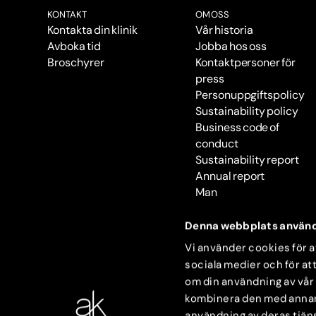
KONTAKT
OM OSS
Kontakta din klinik
Vår historia
Avboka tid
Jobba hos oss
Broschyrer
Kontaktpersoner för
press
Personuppgiftspolicy
Sustainability policy
Business code of
conduct
Sustainability report
Annual report
Man
Denna webbplats använd
Vi använder cookies för at
sociala medier och för att
om din användning av vår
kombinera den med annan i
användning av deras tjäns