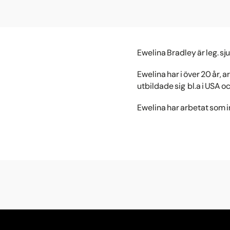
Ewelina Bradley är leg. sj
Ewelina har i över 20 år, 
utbildade sig bl.a i USA o
Ewelina har arbetat som 