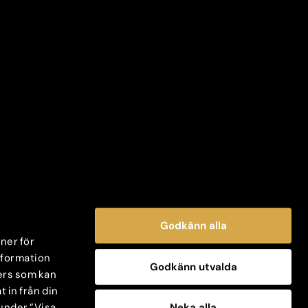
Godkänn alla
oner för
information
Godkänn utvalda
ers som kan
 in från din
Neka alla
 under ”Visa