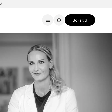
at
Boka tid
AK Skincare webbshop
Kontakt
English