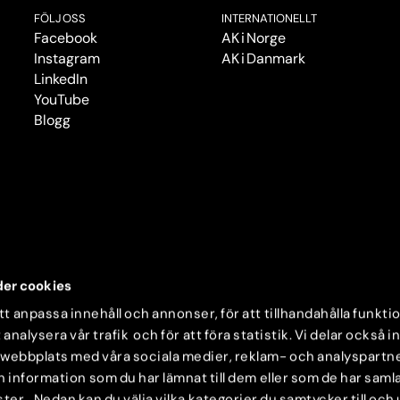
FÖLJ OSS
INTERNATIONELLT
Facebook
AK i Norge
Instagram
AK i Danmark
LinkedIn
YouTube
Blogg
er cookies
t anpassa innehåll och annonser, för att tillhandahålla funkti
 analysera vår trafik och för att föra statistik. Vi delar också 
 webbplats med våra sociala medier, reklam- och analyspartn
nformation som du har lämnat till dem eller som de har samlat
ter. Nedan kan du välja vilka kategorier du samtycker till och