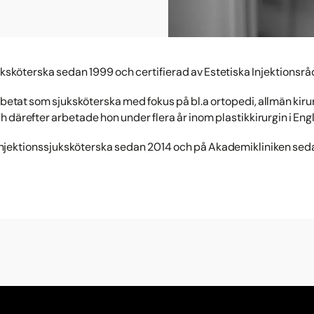
uksköterska sedan 1999 och certifierad av Estetiska Injektionsrå
arbetat som sjuksköterska med fokus på bl.a ortopedi, allmän kiru
ch därefter arbetade hon under flera år inom plastikkirurgin i Eng
injektionssjuksköterska sedan 2014 och på Akademikliniken sed