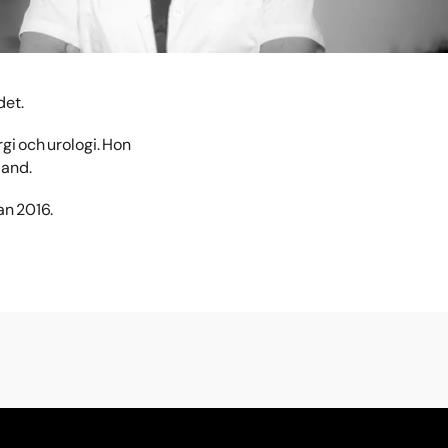
det.
rgi och urologi. Hon
land.
an 2016.