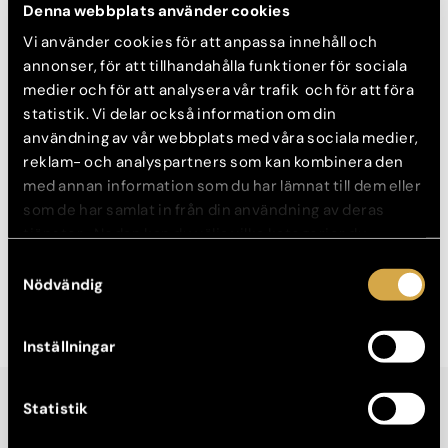
Denna webbplats använder cookies
Vi använder cookies för att anpassa innehåll och
annonser, för att tillhandahålla funktioner för sociala
medier och för att analysera vår trafik och för att föra
statistik. Vi delar också information om din
användning av vår webbplats med våra sociala medier,
reklam- och analyspartners som kan kombinera den
med annan information som du har lämnat till dem eller
som de har samlat in från din användning av deras
Kvinna, 53 år
tjänster. Nedan kan du välja vilka kategorier du
samtycker till och under ”Visa detaljer” hittar du även
Samtyckesval
Före- och efterbilder visar exempel på individuella resultat. Alla ingrepp
mer information om hur varje kategori används.
Nödvändig
föregås av obligatorisk konsultation där förutsättningar, risker och möjliga
komplikationer gås igenom av specialist.
Inställningar
Statistik