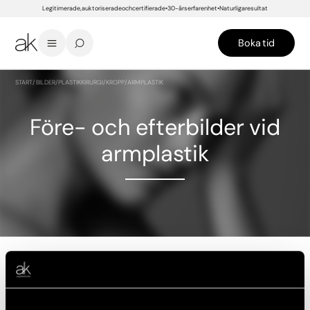
Legitimerade, auktoriserade och certifierade
30-års erfarenhet
Naturliga resultat
Boka tid
START
/
BILDER
/
PLASTIKKIRURGI
/
KROPP
/
ARMPLASTIK
Före- och efterbilder vid
armplastik
FÖRE
EFTER