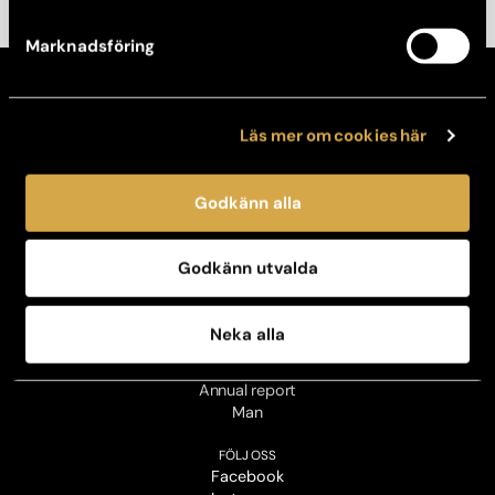
Marknadsföring
KONTAKT
Kontakta din klinik
Läs mer om cookies här
Avboka tid
Broschyrer
Godkänn alla
OM OSS
Vår historia
Jobba hos oss
Godkänn utvalda
Kontaktpersoner för press
Personuppgiftspolicy
Sustainability policy
Neka alla
Business code of conduct
Sustainability report
Annual report
Man
FÖLJ OSS
Facebook