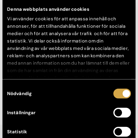
Denna webbplats använder cookies
Vi använder cookies för att anpassa innehåll och
annonser, för att tillhandahålla funktioner för sociala
medier och för att analysera vår trafik och för att föra
statistik. Vi delar också information om din
användning av vår webbplats med våra sociala medier,
reklam- och analyspartners som kan kombinera den
med annan information som du har lämnat till dem eller
som de har samlat in från din användning av deras
tjänster. Nedan kan du välja vilka kategorier du
Kvinna, 51 år
samtycker till och under ”Visa detaljer” hittar du även
Samtyckesval
mer information om hur varje kategori används.
Nödvändig
Före- och efterbilder visar exempel på individuella resultat. Alla ingrepp
föregås av obligatorisk konsultation där förutsättningar, risker och möjliga
komplikationer gås igenom av specialist.
Inställningar
Statistik