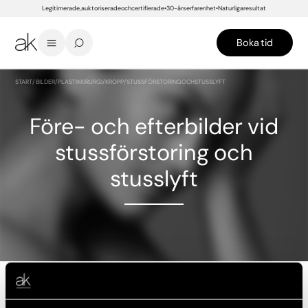
Legitimerade, auktoriserade och certifierade
30-års erfarenhet
Naturliga resultat
Boka tid
START
/
BILDER
/
PLASTIKKIRURGI
/
KROPP
/
STUSSFÖRSTORING OCH STUSSLYFT
Före- och efterbilder vid
stussförstoring och
stusslyft
FÖRE
EFTER