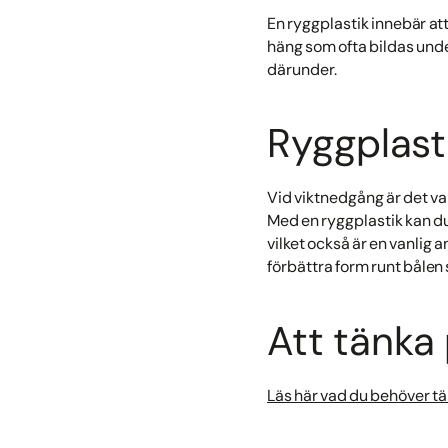
En ryggplastik innebär at
häng som ofta bildas unde
därunder.
Ryggplast
Vid viktnedgång är det va
Med en ryggplastik kan du
vilket också är en vanlig 
förbättra form runt bålen 
Att tänka
Läs här vad du behöver tä