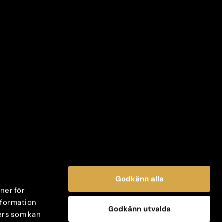
Godkänn alla
oner för
information
Godkänn utvalda
ers som kan