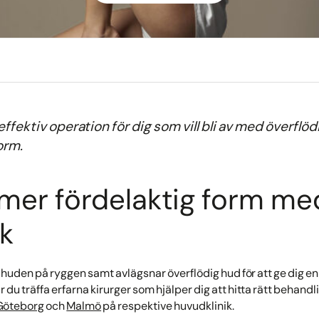
effektiv operation för dig som vill bli av med överflö
orm.
mer fördelaktig form me
ik
t huden på ryggen samt avlägsnar överflödig hud för att ge dig en
 du träffa erfarna kirurger som hjälper dig att hitta rätt behandl
Göteborg
och
Malmö
på respektive huvudklinik.