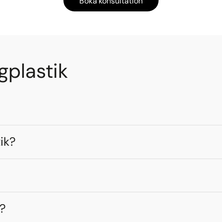
Boka konsultation
gplastik
ik?
t?