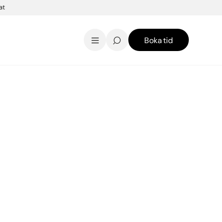
at
Boka tid
AK Skincare webbshop
Kontakt
English