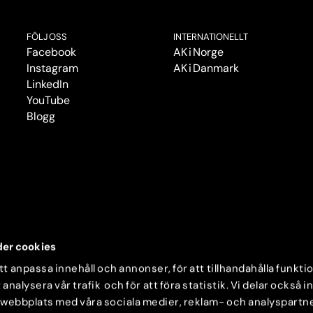
FÖLJ OSS
INTERNATIONELLT
Facebook
AK i Norge
Instagram
AK i Danmark
LinkedIn
YouTube
Blogg
er cookies
t anpassa innehåll och annonser, för att tillhandahålla funkti
 analysera vår trafik och för att föra statistik. Vi delar också 
 webbplats med våra sociala medier, reklam- och analyspartn