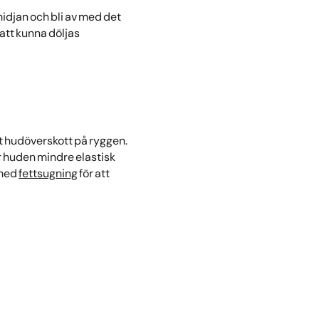
midjan och bli av med det
 att kunna döljas
tt hudöverskott på ryggen.
ir huden mindre elastisk
 med
fettsugning
för att