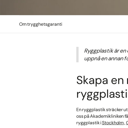
Om trygghetsgaranti
Ryggplastik är en 
uppnå en annan f
Skapa en 
ryggplast
En ryggplastik sträcker u
oss på Akademikliniken får
ryggplastik i
Stockholm
,