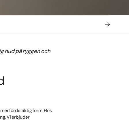
dig hud på ryggen och
d
 mer fördelaktig form. Hos
ing. Vi erbjuder