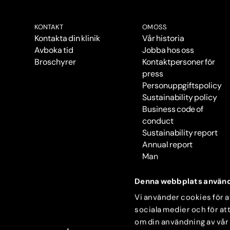
KONTAKT
OM OSS
Kontakta din klinik
Vår historia
Avboka tid
Jobba hos oss
Broschyrer
Kontaktpersoner för
press
Personuppgiftspolicy
Sustainability policy
Business code of
conduct
Sustainability report
Annual report
Man
Denna webbplats använd
Vi använder cookies för at
sociala medier och för att
om din användning av vår