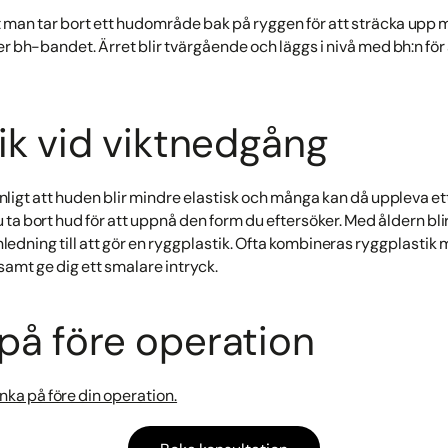
t man tar bort ett hudområde bak på ryggen för att sträcka upp 
r bh-bandet. Ärret blir tvärgående och läggs i nivå med bh:n för
ik vid viktnedgång
nligt att huden blir mindre elastisk och många kan då uppleva e
 ta bort hud för att uppnå den form du eftersöker. Med åldern bl
anledning till att gör en ryggplastik. Ofta kombineras ryggplastik
samt ge dig ett smalare intryck.
 på före operation
nka på före din operation.