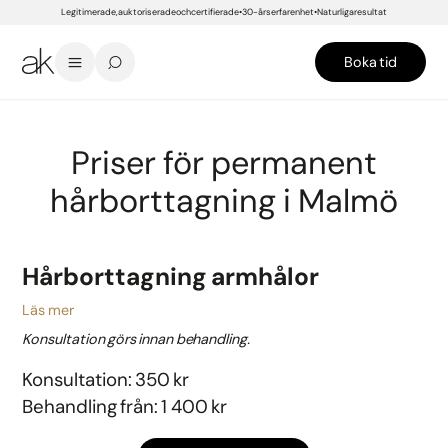
Legitimerade, auktoriserade och certifierade
30-års erfarenhet
Naturliga resultat
Boka tid
START
/
PRISER
/
MALMÖ
/
HUD- & KROPPSBEHANDLINGAR
/
PERMANENT HÅRBORTTAGNING
Priser för permanent
hårborttagning i Malmö
Hårborttagning armhålor
Läs mer
Konsultation görs innan behandling.
Konsultation: 350 kr
Behandling från: 1 400 kr