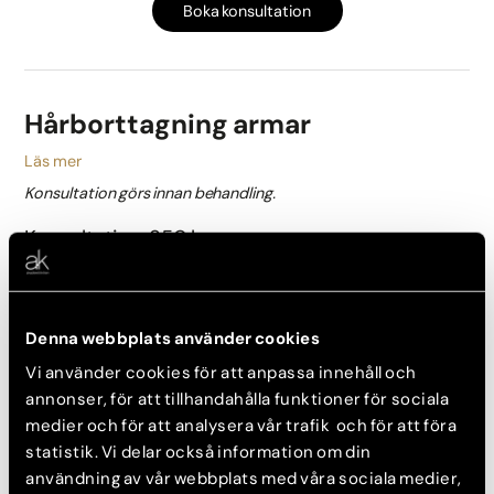
Boka konsultation
Hårborttagning armar
Läs mer
Konsultation görs innan behandling.
Konsultation: 350 kr
Behandling från: 2 100 kr
Boka konsultation
Denna webbplats använder cookies
Vi använder cookies för att anpassa innehåll och
annonser, för att tillhandahålla funktioner för sociala
medier och för att analysera vår trafik och för att föra
Hårborttagning lår
statistik. Vi delar också information om din
Läs mer
användning av vår webbplats med våra sociala medier,