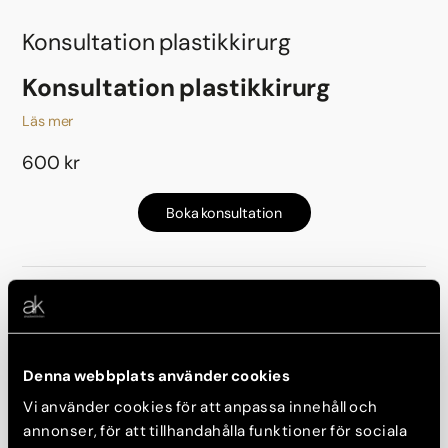
Konsultation plastikkirurg
Konsultation plastikkirurg
Läs mer
600 kr
Boka konsultation
Återbesök till plastikkirurg mer än
1år efter operation
Denna webbplats använder cookies
Konsultation görs innan operation.
Vi använder cookies för att anpassa innehåll och
600 kr
annonser, för att tillhandahålla funktioner för sociala