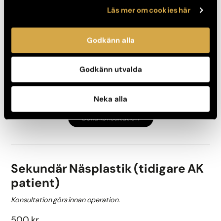
Läs mer om cookies här
Sekundär Näsplastik (endast för
dig som inte har gjort din primära
Godkänn alla
näsplastik på AK)
Konsultation görs innan operation.
Godkänn utvalda
1 200 kr
Delbetala räntefritt med Svea Bank
Neka alla
Boka konsultation
Sekundär Näsplastik (tidigare AK
patient)
Konsultation görs innan operation.
500 kr