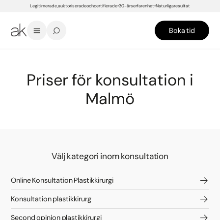
Legitimerade, auktoriserade och certifierade
30-års erfarenhet
Naturliga resultat
Boka tid
START
/
PRISER
/
MALMÖ
/
PLASTIKKIRURGI
/
KONSULTATION
Priser för konsultation i
Malmö
Välj kategori inom konsultation
Online Konsultation Plastikkirurgi
Konsultation plastikkirurg
Second opinion plastikkirurgi