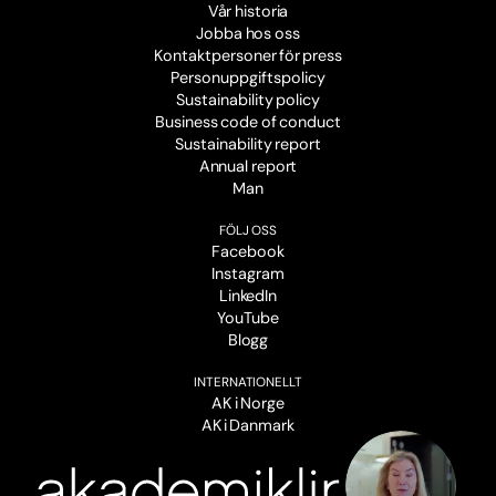
Vår historia
Jobba hos oss
Kontaktpersoner för press
Personuppgiftspolicy
Sustainability policy
Business code of conduct
Sustainability report
Annual report
Man
FÖLJ OSS
Facebook
Instagram
LinkedIn
YouTube
Blogg
INTERNATIONELLT
AK i Norge
AK i Danmark