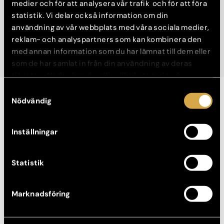
medier och för att analysera vår trafik och för att föra
Boka konsultation
statistik. Vi delar också information om din
användning av vår webbplats med våra sociala medier,
reklam- och analyspartners som kan kombinera den
med annan information som du har lämnat till dem eller
som de har samlat in från din användning av deras
tjänster. Nedan kan du välja vilka kategorier du
samtycker till och under ”Visa detaljer” hittar du även
Samtyckesval
mer information om hur varje kategori används.
Nödvändig
Second opinion plastikkirurgi
Second Opinion Plastikkirurgi
Inställningar
Konsultation görs innan operation.
Statistik
2 500 kr
Boka konsultation
Marknadsföring