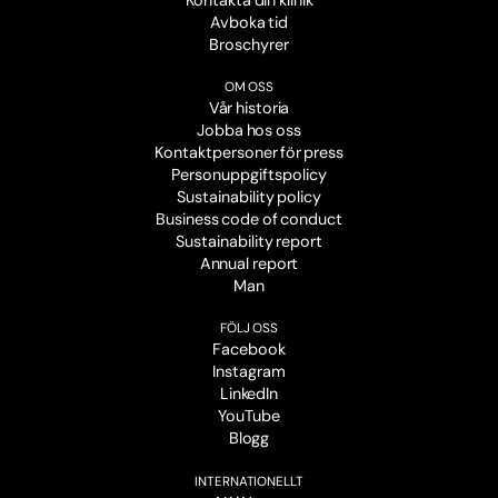
Avboka tid
Broschyrer
OM OSS
Vår historia
Jobba hos oss
Kontaktpersoner för press
Personuppgiftspolicy
Sustainability policy
Business code of conduct
Sustainability report
Annual report
Man
FÖLJ OSS
Facebook
Instagram
LinkedIn
YouTube
Blogg
INTERNATIONELLT