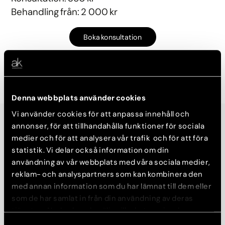
Behandling från: 2 000 kr
Boka konsultation
Denna webbplats använder cookies
Vi använder cookies för att anpassa innehåll och
annonser, för att tillhandahålla funktioner för sociala
Kärlborttagning
medier och för att analysera vår trafik och för att föra
statistik. Vi delar också information om din
Ådernät på ben med Yag-laser
användning av vår webbplats med våra sociala medier,
Läs mer
reklam- och analyspartners som kan kombinera den
med annan information som du har lämnat till dem eller
Konsultation görs innan behandling.
som de har samlat in från din användning av deras
Konsultation: 350 kr
tjänster. Nedan kan du välja vilka kategorier du
Behandling från: 2 000 kr
samtycker till och under ”Visa detaljer” hittar du även