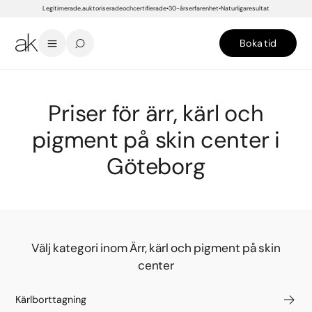
Legitimerade, auktoriserade och certifierade
30-års erfarenhet
Naturliga resultat
Boka tid
START
/
PRISER
/
GÖTEBORG
/
HUD- & KROPPSBEHANDLINGAR
/
ÄRR, KÄRL OCH PIGMENT PÅ SKIN CENTER
Priser för ärr, kärl och
pigment på skin center i
Göteborg
Välj kategori inom Ärr, kärl och pigment på skin
center
Kärlborttagning