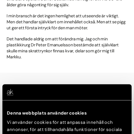
ålder göra någonting för sig själv.
I min bransch är det ingen hemlighet att utseende är viktigt.
Men det handlar självklart om innehållet också. Men att se pigg
ut ger ett första intryck för den man möter.
Det handlade aldrig om att förändra mig. Jag och min
plastikkirurg Dr Peter Emanuelsson bestämde att självklart
skulle mina skrattrynkor finnas kvar, delar som gör mig till
Markku.
Vill du höra mer om Markkus resa?
Här berättar Markku varför han valde att genomgå en
Ögonlocksoperation och vilken skillnad det har gjort för honom
Denna webbplats använder cookies
och hans självkänsla.
Vi använder cookies för att anpassa innehåll och
annonser, för att tillhandahålla funktioner för sociala