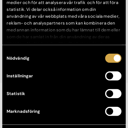
medier och för att analysera vår trafik och för att föra
https://youtu.be/TNzcHhpPBC0
statistik. Vi delar också information om din
användning av vår webbplats med våra sociala medier,
reklam- och analyspartners som kan kombinera den
med annan information som du har lämnat till dem eller
som de har samlat in från din användning av deras
tjänster. Nedan kan du välja vilka kategorier du
samtycker till och under ”Visa detaljer” hittar du även
Samtyckesval
mer information om hur varje kategori används.
Nödvändig
Inställningar
Statistik
Låter detta intressant?
Läs mer här om Ögonlocksoperation
eller boka en konsultation
Marknadsföring
för att få reda på hur en ögonlocksplastik kan fungera för just
dig.