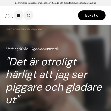
Legitimerade, auktoriserade och certifierade
30-års erfarenhet
Naturliga resultat
Boka tid
START
/
PATIENTBERÄTTELSER
/
MARKKU
Markuu, 60 år - Ögonlocksplastik
Det är otroligt
härligt att jag ser
piggare och gladare
ut