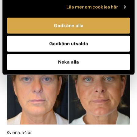
Läs mer om cookies här
Boka konsultation
Godkänn alla
Bildgalleri på Ögonlocksplastik
Godkänn utvalda
FÖRE
EFTER
Neka alla
Kvinna, 54 år