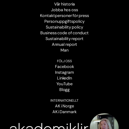
Vår historia
Jobba hos oss
Kontaktpersoner för press
Personuppgiftspolicy
Sustainability policy
Business code of conduct
Sustainability report
Annual report
Man
FÖLJ OSS
Facebook
Instagram
LinkedIn
YouTube
Blogg
INTERNATIONELLT
AK i Norge
AK i Danmark