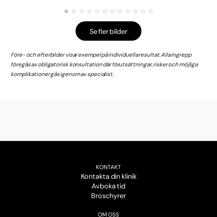
Se fler bilder
Före- och efterbilder visar exempel på individuella resultat. Alla ingrepp
föregås av obligatorisk konsultation där förutsättningar, risker och möjliga
komplikationer gås igenom av specialist.
KONTAKT
Kontakta din klinik
Avboka tid
Broschyrer
OM OSS