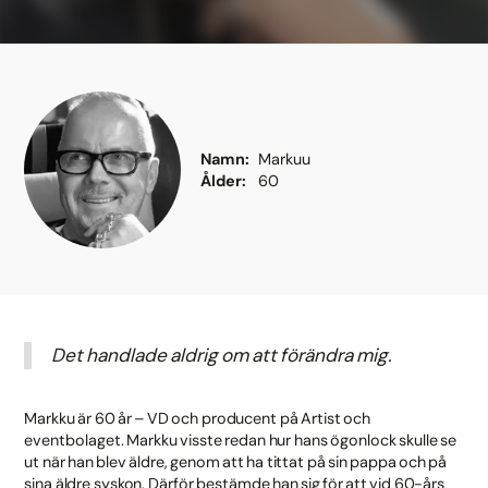
Namn
Markuu
Ålder
60
Det handlade aldrig om att förändra mig.
Markku är 60 år – VD och producent på Artist och
eventbolaget. Markku visste redan hur hans ögonlock skulle se
ut när han blev äldre, genom att ha tittat på sin pappa och på
sina äldre syskon. Därför bestämde han sig för att vid 60-års