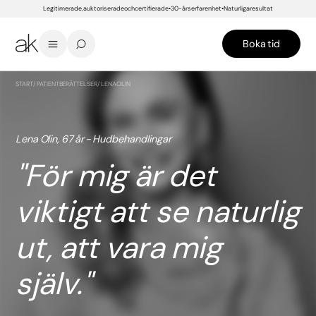
Legitimerade, auktoriserade och certifierade
30-års erfarenhet
Naturliga resultat
Boka tid
START
/
PATIENTBERÄTTELSER
/
LENA OLIN
Lena Olin, 67 år - Hudbehandlingar
För mig är det
viktigt att se naturlig
ut, att vara mig
själv.