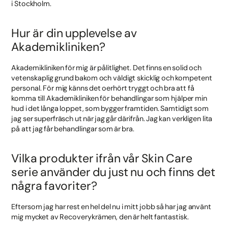
i Stockholm.
Hur är din upplevelse av
Akademikliniken?
Akademikliniken för mig är pålitlighet. Det finns en solid och
vetenskaplig grund bakom och väldigt skicklig och kompetent
personal. För mig känns det oerhört tryggt och bra att få
komma till Akademikliniken för behandlingar som hjälper min
hud i det långa loppet, som bygger framtiden. Samtidigt som
jag ser superfräsch ut när jag går därifrån. Jag kan verkligen lita
på att jag får behandlingar som är bra.
Vilka produkter ifrån vår Skin Care
serie använder du just nu och finns det
några favoriter?
Eftersom jag har rest en hel del nu i mitt jobb så har jag använt
mig mycket av Recoverykrämen, den är helt fantastisk.