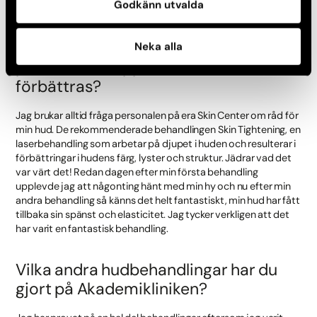
Godkänn utvalda
Varför vill du göra en Skin Tightening
laserbehandling med Fotona 4D och
Neka alla
på vilket sätt upplever du att din hud
förbättras?
Jag brukar alltid fråga personalen på era Skin Center om råd för
min hud. De rekommenderade behandlingen Skin Tightening, en
laserbehandling som arbetar på djupet i huden och resulterar i
förbättringar i hudens färg, lyster och struktur. Jädrar vad det
var värt det! Redan dagen efter min första behandling
upplevde jag att någonting hänt med min hy och nu efter min
andra behandling så känns det helt fantastiskt, min hud har fått
tillbaka sin spänst och elasticitet. Jag tycker verkligen att det
har varit en fantastisk behandling.
Vilka andra hudbehandlingar har du
gjort på Akademikliniken?