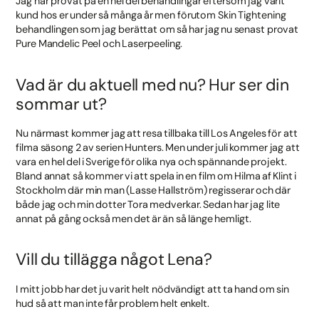
Jag har provat på en hel del behandlingar eftersom jag varit
kund hos er under så många år men förutom Skin Tightening
behandlingen som jag berättat om så har jag nu senast provat
Pure Mandelic Peel och Laserpeeling.
Vad är du aktuell med nu? Hur ser din
sommar ut?
Nu närmast kommer jag att resa tillbaka till Los Angeles för att
filma säsong 2 av serien Hunters. Men under juli kommer jag att
vara en hel del i Sverige för olika nya och spännande projekt.
Bland annat så kommer vi att spela in en film om Hilma af Klint i
Stockholm där min man (Lasse Hallström) regisserar och där
både jag och min dotter Tora medverkar. Sedan har jag lite
annat på gång också men det är än så länge hemligt.
Vill du tillägga något Lena?
I mitt jobb har det ju varit helt nödvändigt att ta hand om sin
hud så att man inte får problem helt enkelt.