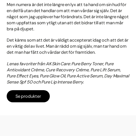
Men numera är det inte längre en lyx att ta hand om sin hud för
en del få utan det handlar om att man vårdar sig själv. Det är
något som jag upplever har förändrats. Det är inte längre något
som uppfattas som ytligt utan att det bidrar till att man mår
bra på djupet.
Det känns som att det är väldigt accepterat idag och att det är
en viktig del av livet. Man är rädd om sig själv, man tar hand om
det man har fått och vårdar det för framtiden.
Lenas favoriter från AK Skin Care: Pure Berry Toner, Pure
Antioxidant Crème, Cure Recovery Crème, Pure Lift Serum,
Pure Effect Eyes, Pure Glow Oil, Pure Active Serum, Day Maximal
Sense Spf 50 och Pure Lip Intense Berry.
Se produkter