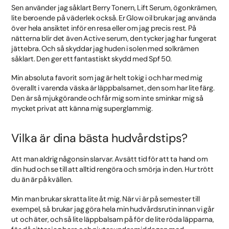
Sen använder jag såklart Berry Tonern, Lift Serum, ögonkrämen,
lite beroende på väderlek också. Er Glow oil brukar jag använda
över hela ansiktet inför en resa eller om jag precis rest. På
nätterna blir det även Active serum, den tycker jag har fungerat
jättebra. Och så skyddar jag huden i solen med solkrämen
såklart. Den ger ett fantastiskt skydd med Spf 50.
Min absoluta favorit som jag är helt tokig i och har med mig
överallt i varenda väska är läppbalsamet, den som har lite färg.
Den är så mjukgörande och får mig som inte sminkar mig så
mycket privat att känna mig superglammig.
Vilka är dina bästa hudvårdstips?
Att man aldrig någonsin slarvar. Avsätt tid för att ta hand om
din hud och se till att alltid rengöra och smörja in den. Hur trött
du än är på kvällen.
Min man brukar skratta lite åt mig. När vi är på semester till
exempel, så brukar jag göra hela min hudvårdsrutin innan vi går
ut och äter, och så lite läppbalsam på för de lite röda läpparna,