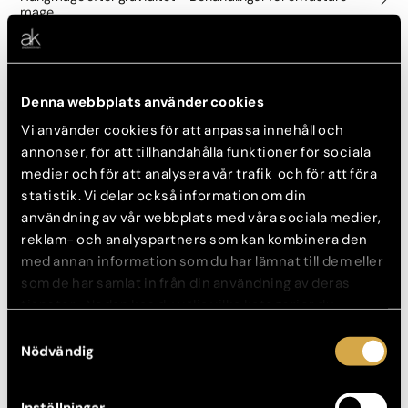
mage
17 juni, 2024
Denna webbplats använder cookies
Vi använder cookies för att anpassa innehåll och
annonser, för att tillhandahålla funktioner för sociala
medier och för att analysera vår trafik och för att föra
statistik. Vi delar också information om din
användning av vår webbplats med våra sociala medier,
reklam- och analyspartners som kan kombinera den
med annan information som du har lämnat till dem eller
som de har samlat in från din användning av deras
tjänster. Nedan kan du välja vilka kategorier du
Bukplastik, fettsugning
samtycker till och under ”Visa detaljer” hittar du även
Mamma mage – Skräddarsydda behandlingar för plattare
Samtyckesval
mage
mer information om hur varje kategori används.
Nödvändig
29 maj, 2024
Inställningar