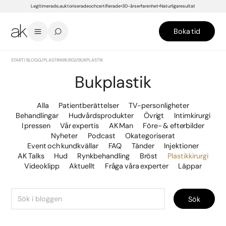
Legitimerade, auktoriserade och certifierade
30-års erfarenhet
Naturliga resultat
Boka tid
START
/
BLOGG
/
PLASTIKKIRURGI
/
BUKPLASTIK
Bukplastik
Alla
Patientberättelser
TV-personligheter
Behandlingar
Hudvårdsprodukter
Övrigt
Intimkirurgi
I pressen
Vår expertis
AK Man
Före- & efterbilder
Nyheter
Podcast
Okategoriserat
Event och kundkvällar
FAQ
Tänder
Injektioner
AK Talks
Hud
Rynkbehandling
Bröst
Plastikkirurgi
Videoklipp
Aktuellt
Fråga våra experter
Läppar
Sök