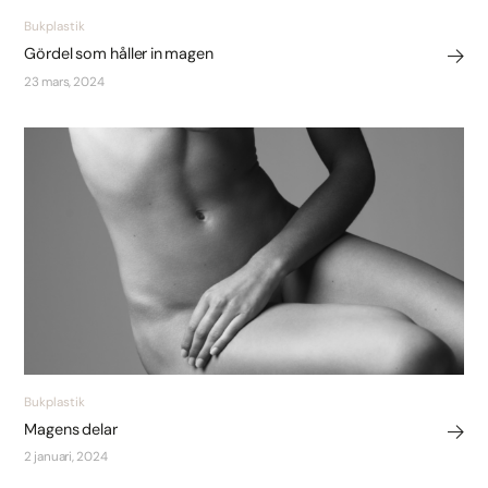
Bukplastik
Gördel som håller in magen
23 mars, 2024
Bukplastik
Magens delar
2 januari, 2024