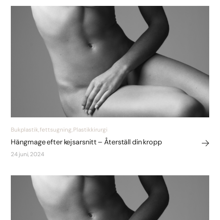
Bukplastik, fettsugning, Plastikkirurgi
Hängmage efter kejsarsnitt – Återställ din kropp
24 juni, 2024