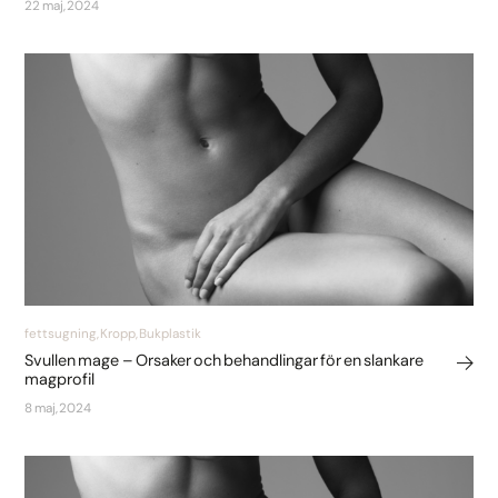
22 maj, 2024
fettsugning, Kropp, Bukplastik
Svullen mage – Orsaker och behandlingar för en slankare
magprofil
8 maj, 2024