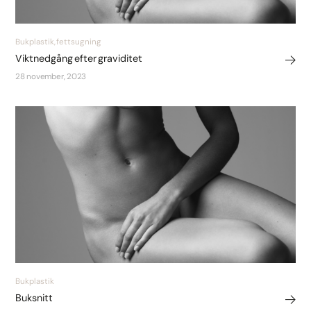
Bukplastik, fettsugning
Viktnedgång efter graviditet
28 november, 2023
Bukplastik
Buksnitt