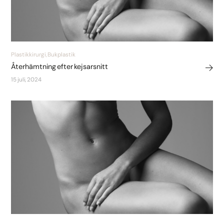
Plastikkirurgi, Bukplastik
Återhämtning efter kejsarsnitt
15 juli, 2024