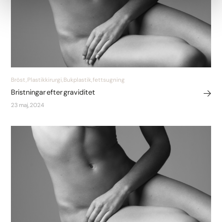
Bröst, Plastikkirurgi, Bukplastik, fettsugning
Bristningar efter graviditet
23 maj, 2024