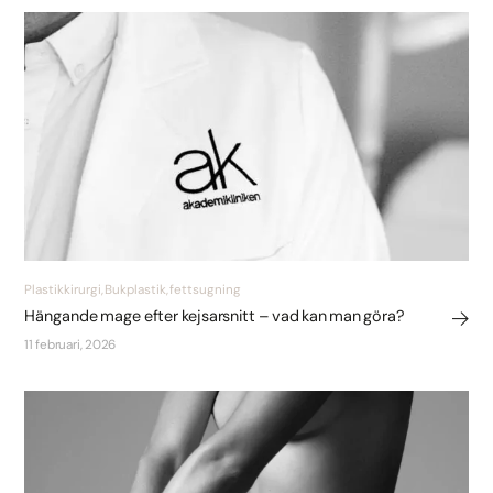
Plastikkirurgi, Bukplastik, fettsugning
Hängande mage efter kejsarsnitt – vad kan man göra?
11 februari, 2026