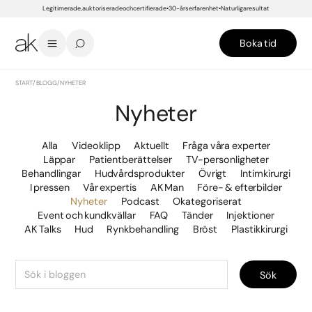
Legitimerade, auktoriserade och certifierade
30-års erfarenhet
Naturliga resultat
Boka tid
START
/
BLOGG
/
NYHETER
Nyheter
Alla
Videoklipp
Aktuellt
Fråga våra experter
Läppar
Patientberättelser
TV-personligheter
Behandlingar
Hudvårdsprodukter
Övrigt
Intimkirurgi
I pressen
Vår expertis
AK Man
Före- & efterbilder
Nyheter
Podcast
Okategoriserat
Event och kundkvällar
FAQ
Tänder
Injektioner
AK Talks
Hud
Rynkbehandling
Bröst
Plastikkirurgi
Sök