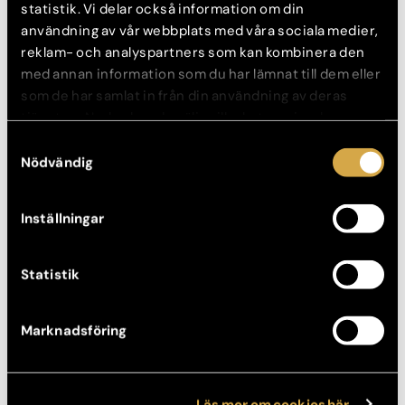
statistik. Vi delar också information om din
användning av vår webbplats med våra sociala medier,
reklam- och analyspartners som kan kombinera den
med annan information som du har lämnat till dem eller
som de har samlat in från din användning av deras
tjänster. Nedan kan du välja vilka kategorier du
samtycker till och under ”Visa detaljer” hittar du även
Samtyckesval
Nyheter, Aktuellt, Plastikkirurgi
mer information om hur varje kategori används.
Nödvändig
Forskning visar: kvinnliga kirurger kan ge tryggare resultat
29 juni, 2026
Inställningar
Statistik
Marknadsföring
Läs mer om cookies här