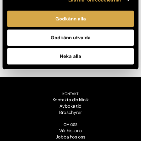
Nyheter
Godkänn alla
Akademikliniken öppnar Skin Center på NK i Stockholm
19 augusti, 2020
Godkänn utvalda
Neka alla
KONTAKT
Kontakta din klinik
Avboka tid
Broschyrer
OM OSS
Vår historia
Jobba hos oss