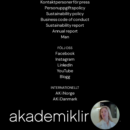
Kontaktpersoner för press
Personuppgiftspolicy
Sustainability policy
Business code of conduct
Sustainability report
Annual report
Man
FÖLJ OSS
Facebook
Instagram
LinkedIn
YouTube
Blogg
INTERNATIONELLT
AK i Norge
AK i Danmark