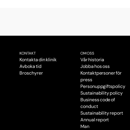
KONTAKT
OM OSS
Kontakta din klinik
Vår historia
Avboka tid
Jobba hos oss
Broschyrer
Kontaktpersoner för
press
Personuppgiftspolicy
Sustainability policy
Business code of
conduct
Sustainability report
Annual report
Man