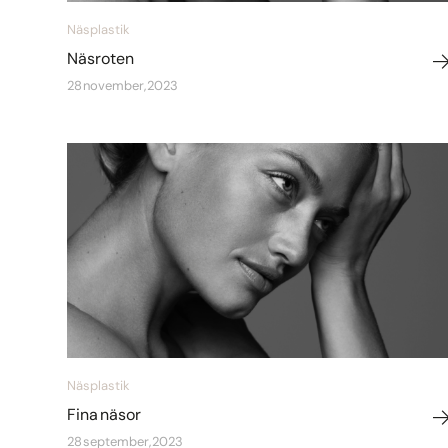
Näsplastik
Näsroten
28 november, 2023
Näsplastik
Fina näsor
28 september, 2023