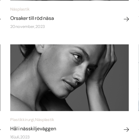
Näsplastik
Orsaker till röd näsa
20 november, 2023
Plastikkirurgi, Näsplastik
Hål i nässkiljeväggen
16 juli, 2023