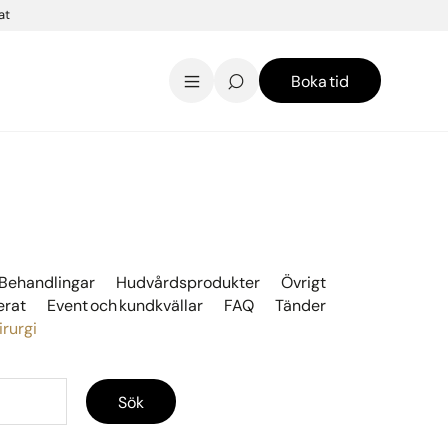
at
Boka tid
AK Skincare webbshop
Kontakt
English
Behandlingar
Hudvårdsprodukter
Övrigt
erat
Event och kundkvällar
FAQ
Tänder
irurgi
Sök