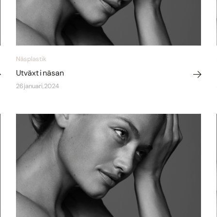
Näsplastik
Utväxt i näsan
26 januari, 2024