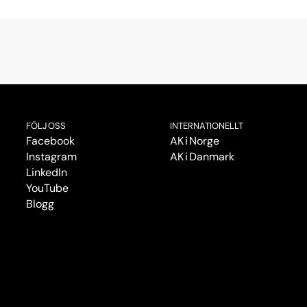
FÖLJ OSS
INTERNATIONELLT
Facebook
AK i Norge
Instagram
AK i Danmark
LinkedIn
YouTube
Blogg