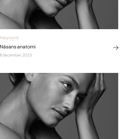
Näsplastik
Näsans anatomi
8 december, 2023