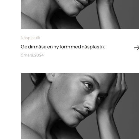
Näsplastik
Ge din näsa en ny form med näsplastik
5 mars, 2024