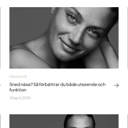
Näsplastik
Sned näsa? Så förbättrar du både utseende och
funktion
22 april, 2025