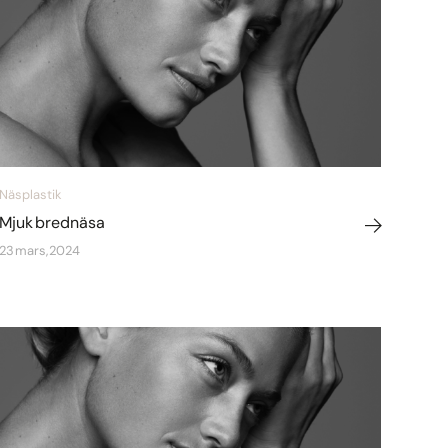
Näsplastik
Mjuk brednäsa
23 mars, 2024