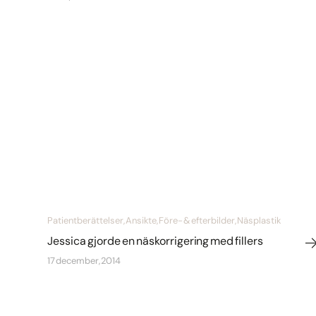
Patientberättelser, Ansikte, Före- & efterbilder, Näsplastik
Jessica gjorde en näskorrigering med fillers
17 december, 2014