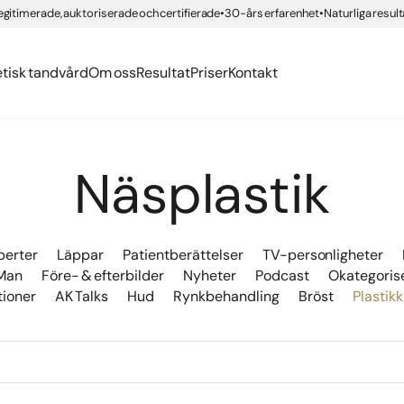
erättelser
org
egitimerade, auktoriserade och certifierade
30-års erfarenhet
Naturliga result
ngar med compositematerial
ning IPL
er
ing
Health
nden
 tandvård
g Brilliant Smile
etisk tandvård
Om oss
Resultat
Priser
Kontakt
Näsplastik
perter
Läppar
Patientberättelser
TV-personligheter
Man
Före- & efterbilder
Nyheter
Podcast
Okategoris
tioner
AK Talks
Hud
Rynkbehandling
Bröst
Plastikk