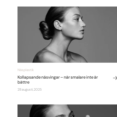
Näsplastik
Kollapsande näsvingar – när smalare inte är
bättre
28 augusti, 2025