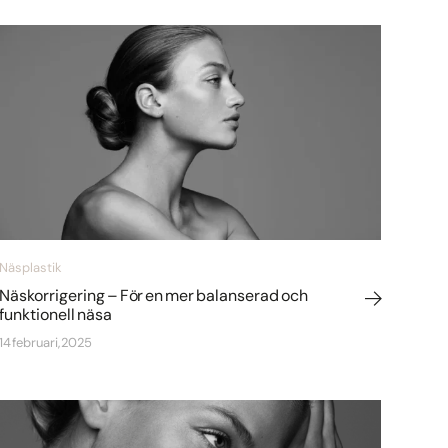
Näsplastik
Näskorrigering – För en mer balanserad och
funktionell näsa
14 februari, 2025