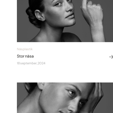
Näsplastik
Stor näsa
18 september, 2024