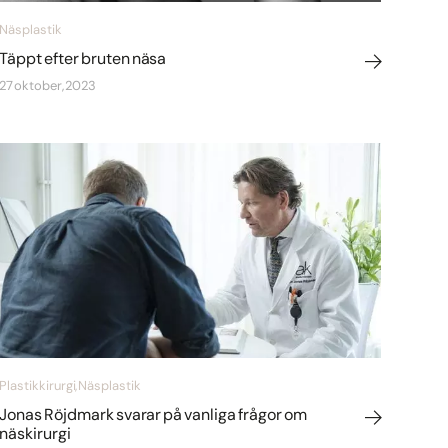
Näsplastik
Täppt efter bruten näsa
27 oktober, 2023
Plastikkirurgi, Näsplastik
Jonas Röjdmark svarar på vanliga frågor om
näskirurgi