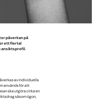
stor påverkan på
r ett flertal
 ansiktsprofil.
påverkas av individuella
om används för att
näsan ska utgöra cirka en
nsiktsdrag såsom ögon,