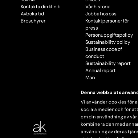
Kontakta din klinik
Vår historia
Avboka tid
Jobba hos oss
Broschyrer
Kontaktpersoner för
press
Personuppgiftspolicy
Sustainability policy
Business code of
conduct
Sustainability report
Annual report
Man
Denna webbplats använd
Vi använder cookies för at
sociala medier och för att
om din användning av vår
kombinera den med annan i
användning av deras tjäns