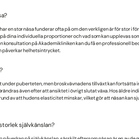
sa?
r en stor näsa funderar ofta på om den verkligen är för stor i för
 på dina individuella proportioner och vad som kan upplevas som 
en konsultation på Akademikliniken kan du få en professionell b
 påverkar helhetsintrycket.
a?
t under puberteten, men broskvävnadens tillväxt kan fortsätta in
rändras även efter att ansiktet i övrigt slutat växa. Hos äldre in
nd av att hudens elasticitet minskar, vilket gör att näsan kan s
storlek självkänslan?
up påverkan på självkänslan, särskilt eftersom näsan är en av d