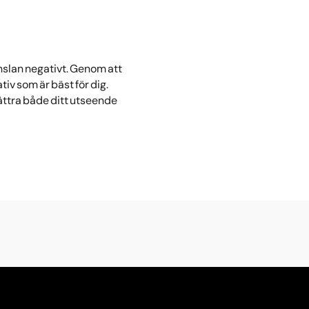
nslan negativt. Genom att
iv som är bäst för dig.
bättra både ditt utseende