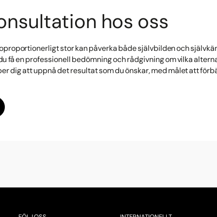
onsultation hos oss
oproportionerligt stor kan påverka både självbilden och självkä
u få en professionell bedömning och rådgivning om vilka alternat
lper dig att uppnå det resultat som du önskar, med målet att för
FÖLJ OSS
INTERNATIONELLT