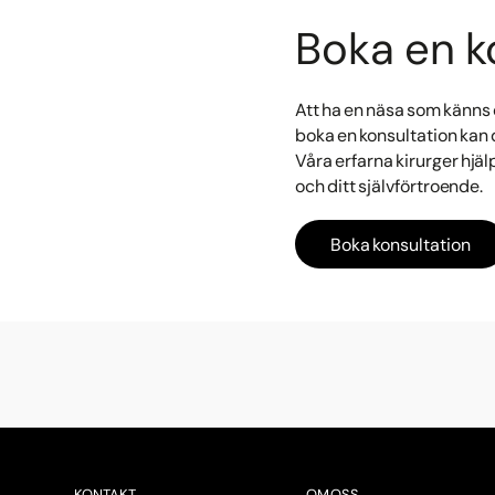
Boka en k
Att ha en näsa som känns 
boka en konsultation kan d
Våra erfarna kirurger hjä
och ditt självförtroende.
Boka konsultation
KONTAKT
OM OSS