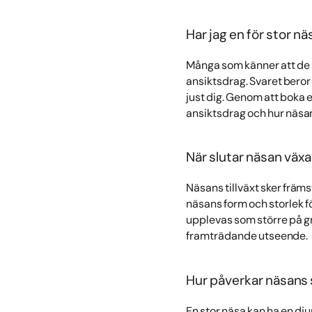
Har jag en för stor nä
Många som känner att de ha
ansiktsdrag. Svaret beror
just dig. Genom att boka 
ansiktsdrag och hur näsan
När slutar näsan väx
Näsans tillväxt sker främs
näsans form och storlek fö
upplevas som större på gru
framträdande utseende.
Hur påverkar näsans 
En stor näsa kan ha en dj