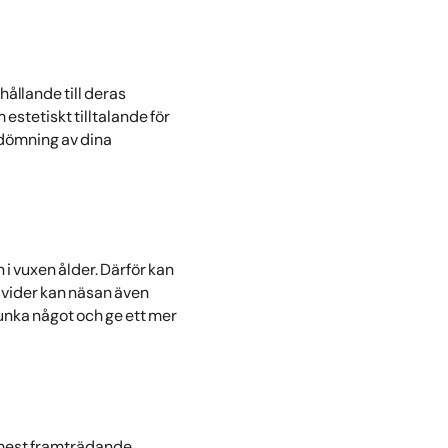
hållande till deras
estetiskt tilltalande för
edömning av dina
 i vuxen ålder. Därför kan
divider kan näsan även
junka något och ge ett mer
e mest framträdande