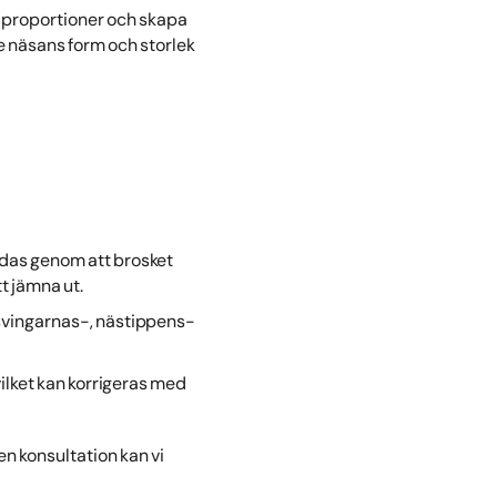
 proportioner och skapa
e näsans form och storlek
das genom att brosket
t jämna ut.
äsvingarnas-, nästippens-
ilket kan korrigeras med
n konsultation kan vi