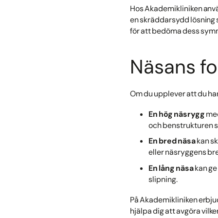
Hos Akademikliniken anv
en skräddarsydd lösning s
för att bedöma dess symmet
Näsans fo
Om du upplever att du har
En hög näsrygg
med
och benstrukturen sl
En bred näsa
kan sk
eller näsryggens br
En lång näsa
kan ge
slipning.
På Akademikliniken erbjud
hjälpa dig att avgöra vilk