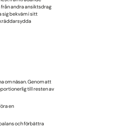
 från andra ansiktsdrag
 sig bekväm i sitt
 skräddarsydda
orma om näsan. Genom att
rtionerlig till resten av
föra en
 balans och förbättra