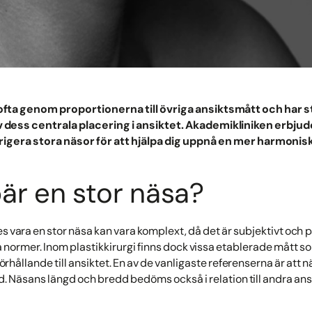
 ofta genom proportionerna till övriga ansiktsmått och har 
 dess centrala placering i ansiktet. Akademikliniken erbjude
rigera stora näsor för att hjälpa dig uppnå en mer harmonisk
är en stor näsa?
s vara en stor näsa kan vara komplext, då det är subjektivt och 
a normer. Inom plastikkirurgi finns dock vissa etablerade mått s
rhållande till ansiktet. En av de vanligaste referenserna är att 
jd. Näsans längd och bredd bedöms också i relation till andra a