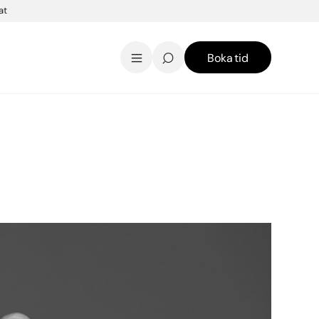
at
Boka tid
AK Skincare webbshop
Kontakt
English