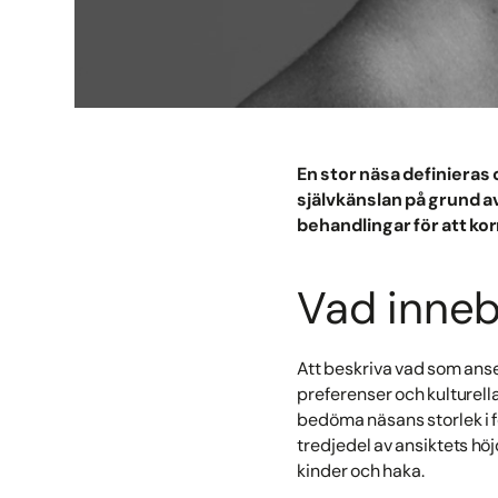
En stor näsa definieras
självkänslan på grund av
behandlingar för att kor
Vad inneb
Att beskriva vad som anse
preferenser och kulturell
bedöma näsans storlek i fö
tredjedel av ansiktets hö
kinder och haka.