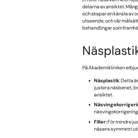
delarna av ansiktet. Mån
och skapar en känsla av os
utseende, och vår målsätt
behandlingar som framhäv
Näsplasti
På Akademikliniken erbju
Näsplastik
: Detta 
justera näsbenet, br
ansiktet.
Näsvingekorriger
näsvingekorrigering 
Filler:
För mindre jus
näsans symmetri uta