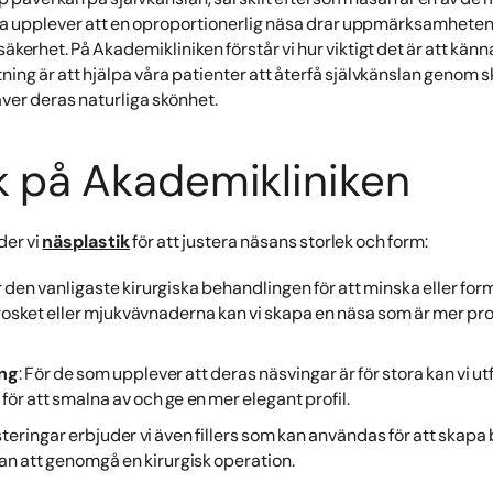
ga upplever att en oproportionerlig näsa drar uppmärksamheten
äkerhet. På Akademikliniken förstår vi hur viktigt det är att känna
ning är att hjälpa våra patienter att återfå självkänslan genom
er deras naturliga skönhet.
k på Akademikliniken
der vi
näsplastik
för att justera näsans storlek och form:
är den vanligaste kirurgiska behandlingen för att minska eller f
osket eller mjukvävnaderna kan vi skapa en näsa som är mer propo
ing
: För de som upplever att deras näsvingar är för stora kan vi ut
för att smalna av och ge en mer elegant profil.
teringar erbjuder vi även fillers som kan användas för att skapa
n att genomgå en kirurgisk operation.