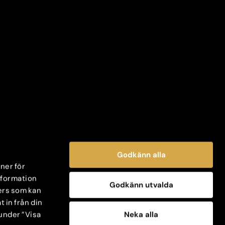
Godkänn alla
oner för
information
Godkänn utvalda
ers som kan
 in från din
Neka alla
 under ”Visa