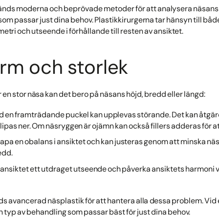
änds moderna och beprövade metoder för att analysera näsans
om passar just dina behov. Plastikkirurgerna tar hänsyn till båd
ri och utseende i förhållande till resten av ansiktet.
rm och storlek
 en stor näsa kan det bero på näsans höjd, bredd eller längd:
 en framträdande puckel kan upplevas störande. Det kan åtgär
ipas ner. Om näsryggen är ojämn kan också fillers adderas för at
apa en obalans i ansiktet och kan justeras genom att minska n
edd.
 ansiktet ett utdraget utseende och påverka ansiktets harmoni v
s avancerad näsplastik för att hantera alla dessa problem. Vid e
en typ av behandling som passar bäst för just dina behov.