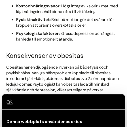
Kost och näringsvanor:
Högt intag av kaloririk mat med
lågt näringsinnehåll bidrar ofta till viktökning.
Fysisk inaktivitet:
Brist på motion gör det svårare för
kroppen att bränna överskottskalorier.
Psykologiska faktorer:
Stress, depression och ångest
kan leda till emotionellt ätande.
Konsekvenser av obesitas
Obesitas har en djupgående inverkan på både fysisk och
psykisk hälsa. Vanliga hälsoproblem kopplade till obesitas
inkluderar hjärt-kärlsjukdomar, diabetes typ 2, sömnapné och
ledsjukdomar. Psykologiskt kan obesitas leda till minskad
självkänsla och depression, vilket ytterligare påverkar
livskvaliteten.
Plastikkirurgi som en del av lösningen
Denna webbplats använder cookies
På Akademikliniken ser vi plastikkirurgi som en viktig