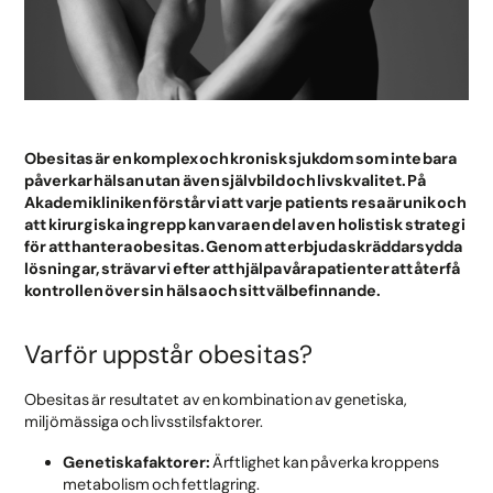
Obesitas är en komplex och kronisk sjukdom som inte bara
påverkar hälsan utan även självbild och livskvalitet. På
Akademikliniken förstår vi att varje patients resa är unik och
att kirurgiska ingrepp kan vara en del av en holistisk strategi
för att hantera obesitas. Genom att erbjuda skräddarsydda
lösningar, strävar vi efter att hjälpa våra patienter att återfå
kontrollen över sin hälsa och sitt välbefinnande.
Varför uppstår obesitas?
Obesitas är resultatet av en kombination av genetiska,
miljömässiga och livsstilsfaktorer.
Genetiska faktorer:
Ärftlighet kan påverka kroppens
metabolism och fettlagring.