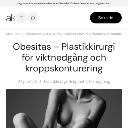
Legitimerade, auktoriserade och certifierade
30-års erfarenhet
Naturliga resultat
Boka tid
START
/
BLOGG
/
PLASTIKKIRURGI
/
OBESITAS – PLASTIKKIRURGI FÖR VIKTNEDGÅNG OCH KROPPSKONTURERI
Obesitas – Plastikkirurgi
för viktnedgång och
kroppskonturering
24 juni, 2024
Plastikkirurgi, Bukplastik, fettsugning