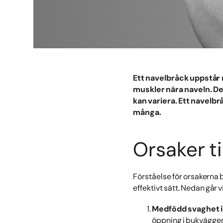
Ett navelbråck uppstår 
muskler nära naveln. 
kan variera. Ett navelb
många.
Orsaker ti
Förståelse för orsakerna 
effektivt sätt. Nedan går 
Medfödd svaghet 
öppning i bukväggen,