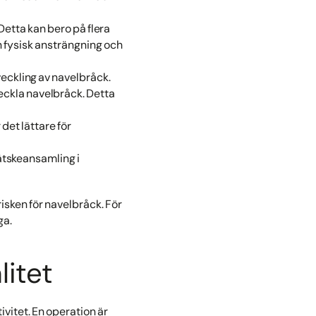
Detta kan bero på flera
en fysisk ansträngning och
veckling av navelbråck.
eckla navelbråck. Detta
 det lättare för
vätskeansamling i
isken för navelbråck. För
ga.
litet
ivitet. En operation är