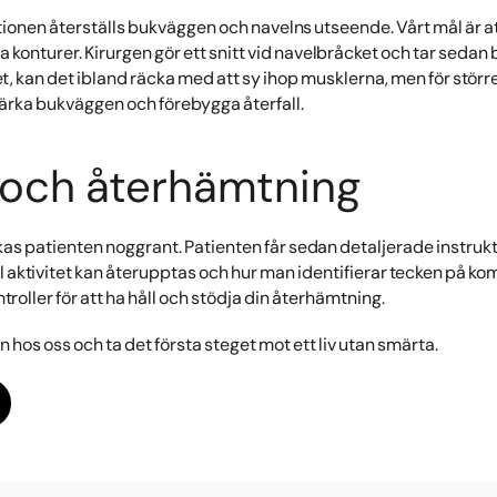
onen återställs bukväggen och navelns utseende. Vårt mål är 
a konturer. Kirurgen gör ett snitt vid navelbråcket och tar sedan
et, kan det ibland räcka med att sy ihop musklerna, men för störr
stärka bukväggen och förebygga återfall.
 och återhämtning
as patienten noggrant. Patienten får sedan detaljerade instruk
aktivitet kan återupptas och hur man identifierar tecken på komp
oller för att ha håll och stödja din återhämtning.
n hos oss och ta det första steget mot ett liv utan smärta.