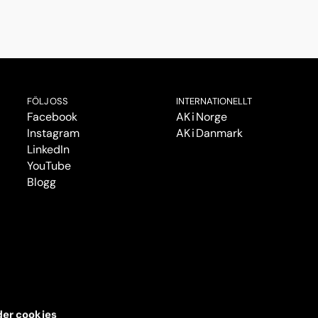
FÖLJ OSS
INTERNATIONELLT
Facebook
AK i Norge
Instagram
AK i Danmark
LinkedIn
YouTube
Blogg
er cookies