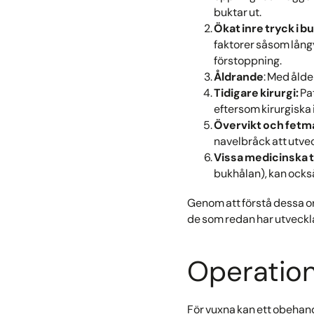
buktar ut.
Ökat inre tryck i b
faktorer såsom långv
förstoppning.
Åldrande
: Med ålde
Tidigare kirurgi:
Pat
eftersom kirurgiska 
Övervikt och fetm
navelbråck att utve
Vissa medicinska t
bukhålan), kan ocks
Genom att förstå dessa or
de som redan har utvecklat
Operation 
För vuxna kan ett obehandl