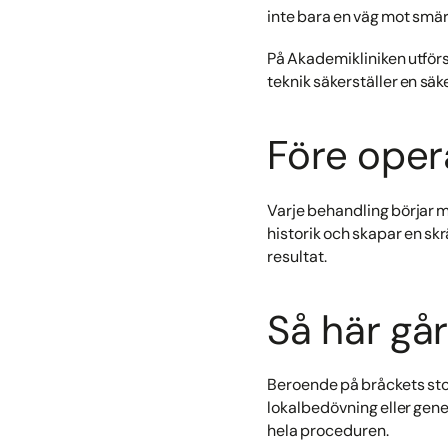
inte bara en väg mot smär
På Akademikliniken utför
teknik säkerställer en säk
Före oper
Varje behandling börjar m
historik och skapar en sk
resultat.
Så här går
Beroende på bråckets sto
lokalbedövning eller gene
hela proceduren.