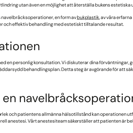
tlindring utan även en möjlighet att återställa bukens estetiska
s navelbråcksoperationer, en form av
bukplastik
, av våra erfarn
er och effektiv behandling med estetiskt tilltalande resultat.
ationen
ed en personlig konsultation. Vi diskuterar dina förväntningar
räddarsydd behandlingsplan. Detta steg är avgörande för att säk
 en navelbråcksoperation 
rlek och patientens allmänna hälsotillstånd kan operationen ut
rell anestesi. Vårt anestesiteam säkerställer att patienten är 