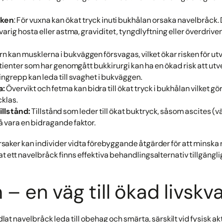
uken
: För vuxna kan ökat tryck inuti bukhålan orsaka navelbråck. 
arig hosta eller astma, graviditet, tyngdlyftning eller överdriv
rn kan musklerna i bukväggen försvagas, vilket ökar risken för ut
ienter som har genomgått bukkirurgi kan ha en ökad risk att utv
ingrepp kan leda till svaghet i bukväggen.
a:
Övervikt och fetma kan bidra till ökat tryck i bukhålan vilket gör
cklas.
illstånd:
Tillstånd som leder till ökat buktryck, såsom ascites (
å vara en bidragande faktor.
saker kan individer vidta förebyggande åtgärder för att minska r
 ett navelbråck finns effektiva behandlingsalternativ tillgängli
– en väg till ökad livskva
at navelbråck leda till obehag och smärta, särskilt vid fysisk akt