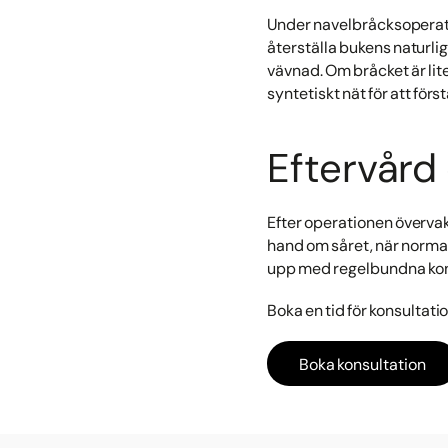
Under navelbråcksoperati
återställa bukens naturlig
vävnad. Om bråcket är lit
syntetiskt nät för att för
Eftervård
Efter operationen övervak
hand om såret, när normal 
upp med regelbundna kontr
Boka en tid för konsultatio
Boka konsultation