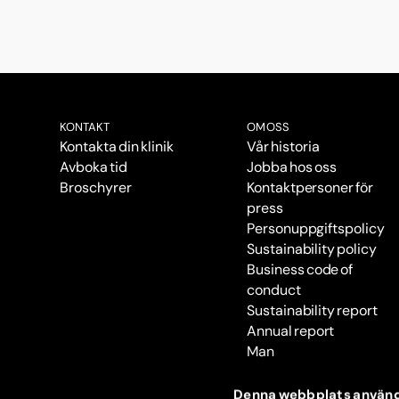
KONTAKT
OM OSS
Kontakta din klinik
Vår historia
Avboka tid
Jobba hos oss
Broschyrer
Kontaktpersoner för
press
Personuppgiftspolicy
Sustainability policy
Business code of
conduct
Sustainability report
Annual report
Man
Denna webbplats använd