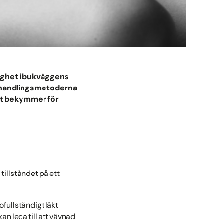
vaghet i bukväggens
ehandlingsmetoderna
skt bekymmer för
tillståndet på ett
ofullständigt läkt
an leda till att vävnad