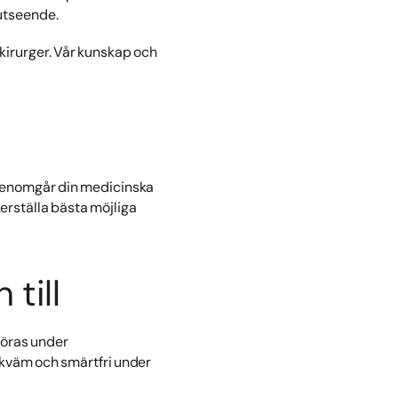
 utseende.
a kirurger. Vår kunskap och
, genomgår din medicinska
erställa bästa möjliga
till
föras under
bekväm och smärtfri under