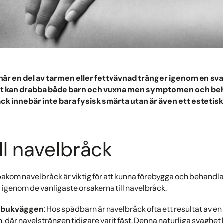
när en del av tarmen eller fettvävnad tränger igenom en s
Det kan drabba både barn och vuxna men symptomen och b
råck innebär inte bara fysisk smärta utan är även ett esteti
ll navelbråck
bakom navelbråck är viktig för att kunna förebygga och behandla 
vi igenom de vanligaste orsakerna till navelbråck.
i bukväggen
: Hos spädbarn är navelbråck ofta ett resultat av en 
 där navelsträngen tidigare varit fäst. Denna naturliga svaghet k