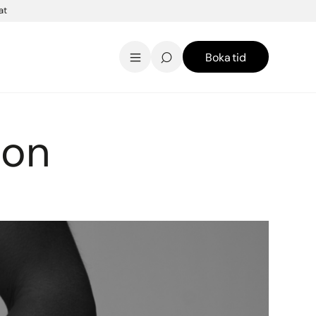
at
Boka tid
AK Skincare webbshop
Kontakt
English
ion