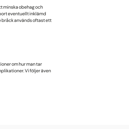
att minska obehag och
 bort eventuellt inklämd
e bråck används oftast ett
tioner om hur man tar
likationer. Vi följer även