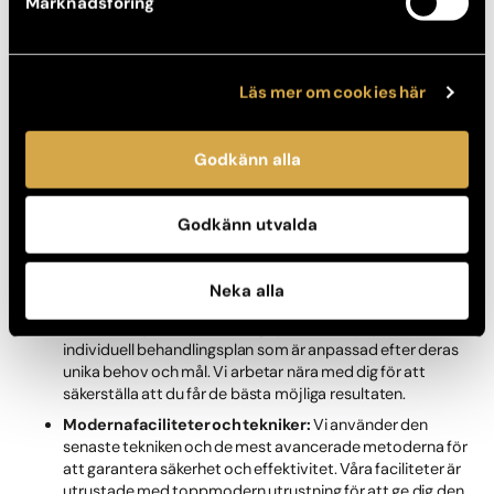
Marknadsföring
För att säkerställa bästa möjliga resultat är det viktigt att följa
en hälsosam livsstil efter operationen. Detta inkluderar en
balanserad kost och regelbunden motion. Våra experter på
Akademikliniken ger dig råd och stöd för att hjälpa dig att
Läs mer om cookies här
bibehålla dina resultat på lång sikt.
Godkänn alla
Varför välja Akademikliniken?
Vi erbjuder:
Godkänn utvalda
Erfarna kirurger:
Våra kirurger har lång erfarenhet och
specialiserar sig på estetisk kirurgi. De har utfört
Neka alla
hundratals ingrepp med utmärkta resultat.
Skräddarsydda behandlingsplaner:
Varje patient får en
individuell behandlingsplan som är anpassad efter deras
unika behov och mål. Vi arbetar nära med dig för att
säkerställa att du får de bästa möjliga resultaten.
Moderna faciliteter och tekniker:
Vi använder den
senaste tekniken och de mest avancerade metoderna för
att garantera säkerhet och effektivitet. Våra faciliteter är
utrustade med toppmodern utrustning för att ge dig den