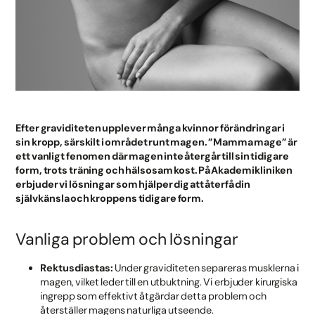
Efter graviditeten upplever många kvinnor förändringar i
sin kropp, särskilt i området runt magen. ”Mamma mage” är
ett vanligt fenomen där magen inte återgår till sin tidigare
form, trots träning och hälsosam kost. På Akademikliniken
erbjuder vi lösningar som hjälper dig att återfå din
självkänsla och kroppens tidigare form.
Vanliga problem och lösningar
Rektusdiastas:
Under graviditeten separeras musklerna i
magen, vilket leder till en utbuktning. Vi erbjuder kirurgiska
ingrepp som effektivt åtgärdar detta problem och
återställer magens naturliga utseende.