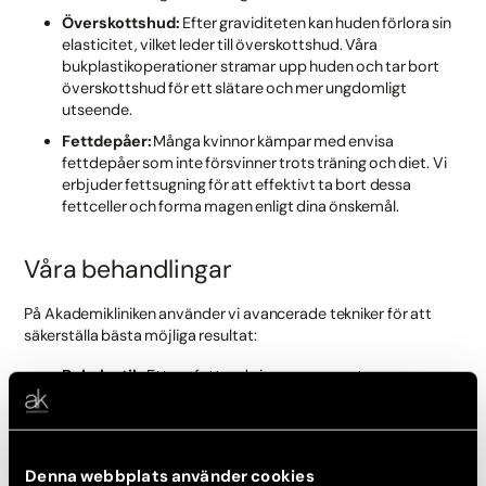
Överskottshud:
Efter graviditeten kan huden förlora sin
elasticitet, vilket leder till överskottshud. Våra
bukplastikoperationer stramar upp huden och tar bort
överskottshud för ett slätare och mer ungdomligt
utseende.
Fettdepåer:
Många kvinnor kämpar med envisa
fettdepåer som inte försvinner trots träning och diet. Vi
erbjuder fettsugning för att effektivt ta bort dessa
fettceller och forma magen enligt dina önskemål.
Våra behandlingar
På Akademikliniken använder vi avancerade tekniker för att
säkerställa bästa möjliga resultat:
Bukplastik
:
Ett omfattande ingrepp som stramar upp
både muskler och hud för att ge en plattare mage. Detta
ingrepp är idealiskt för att åtgärda både diastasis recti
och överskottshud.
Mini-bukplastik
:
En mindre invasiv variant av bukplastik
Denna webbplats använder cookies