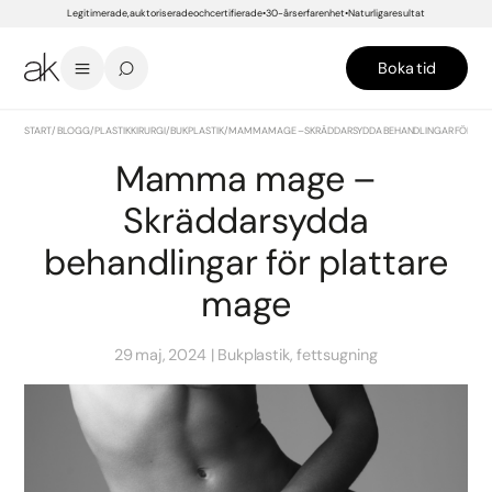
Legitimerade, auktoriserade och certifierade
30-års erfarenhet
Naturliga resultat
Boka tid
START
/
BLOGG
/
PLASTIKKIRURGI
/
BUKPLASTIK
/
MAMMA MAGE – SKRÄDDARSYDDA BEHANDLINGAR FÖR PLA
Mamma mage –
Skräddarsydda
behandlingar för plattare
mage
29 maj, 2024
Bukplastik, fettsugning