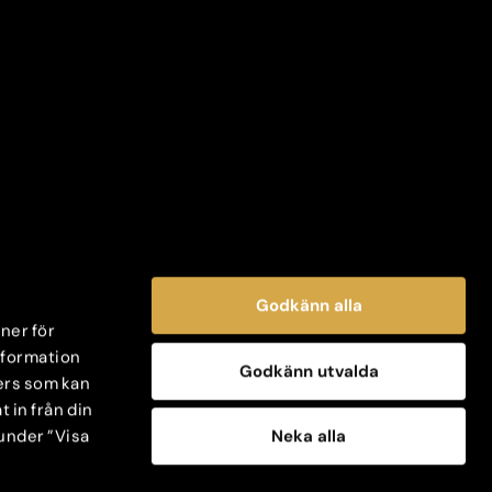
Godkänn alla
oner för
information
Godkänn utvalda
ers som kan
 in från din
Neka alla
 under ”Visa