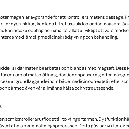
ter magen, är avgörande för att kontrollera matens passage. Pr
 eller dysfunktion, kan leda till refluxsjukdomar där magsyra läck
nd kan orsaka obehag och smärta vilket är viktigt att vara medv
anteras med lämplig medicinsk rådgivning och behandling.
ddel, är där maten bearbetas och blandas med magsaft. Dess 
al för en normal matsmältning, där den anpassar sig efter mängde
ocess är grundläggande inom både medicin och estetik efterso
ch därmed även vår allmänna hälsa och yttre utseende.
s
en som kontrollerar utflödet till tolvfingertarmen. Dysfunktion h
påverka hela matsmältningsprocessen. Detta påvisar vikten av en