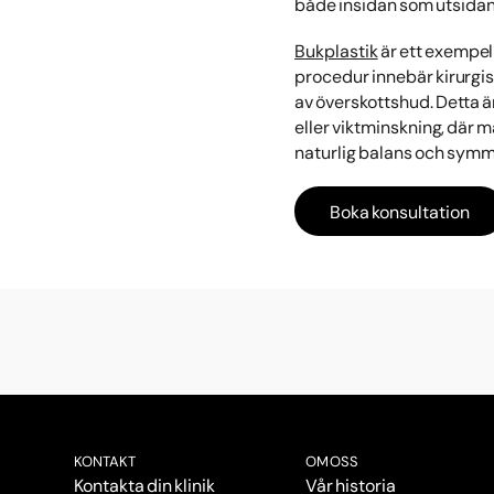
både insidan som utsidan
Bukplastik
är ett exempel
procedur innebär kirurgi
av överskottshud. Detta ä
eller viktminskning, där 
naturlig balans och symmetr
Boka konsultation
KONTAKT
OM OSS
Kontakta din klinik
Vår historia