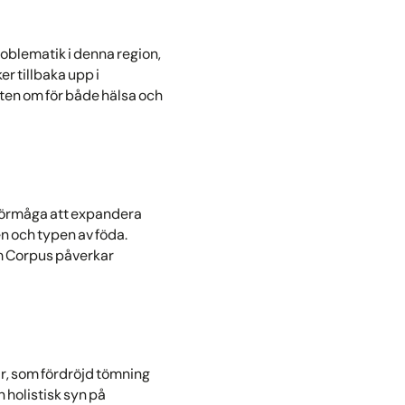
oblematik i denna region,
er tillbaka upp i
eten om för både hälsa och
förmåga att expandera
n och typen av föda.
m Corpus påverkar
är, som fördröjd tömning
 holistisk syn på