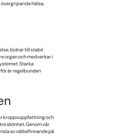
 övergripande hälsa,
e, bidrar till stabil
nre organ och medverkar i
ystemet. Starka
rför är regelbunden
en
 vår kroppsuppfattning och
ttre skönhet. Genom vår
känsla av välbefinnande på