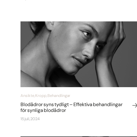
Ansikte, Kropp, Behandlingar
Blodådror syns tydligt – Effektiva behandlingar
för synliga blodådror
15 juli, 2024