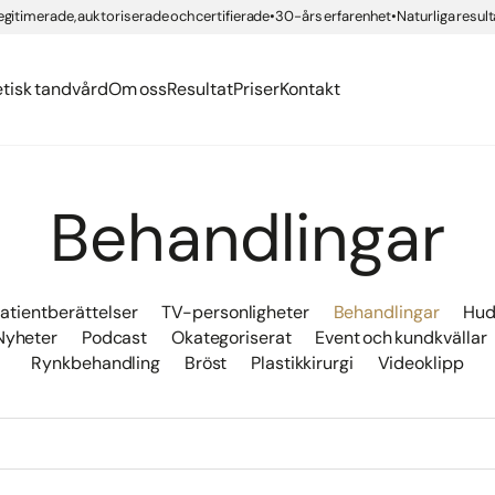
erättelser
org
egitimerade, auktoriserade och certifierade
30-års erfarenhet
Naturliga result
ngar med compositematerial
ning IPL
er
ing
Health
nden
 tandvård
g Brilliant Smile
etisk tandvård
Om oss
Resultat
Priser
Kontakt
Behandlingar
atientberättelser
TV-personligheter
Behandlingar
Hud
Nyheter
Podcast
Okategoriserat
Event och kundkvällar
Rynkbehandling
Bröst
Plastikkirurgi
Videoklipp