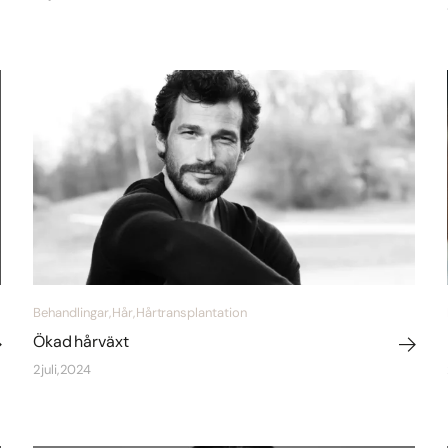
Behandlingar, Hår, Hårtransplantation
Ökad hårväxt
2 juli, 2024