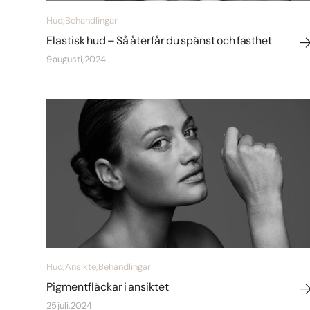
Hud, Behandlingar
Elastisk hud – Så återfår du spänst och fasthet
9 augusti, 2024
Hud, Ansikte, Behandlingar
Pigmentfläckar i ansiktet
25 juli, 2024