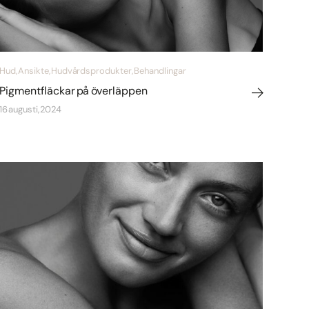
Hud, Ansikte, Hudvårdsprodukter, Behandlingar
Pigmentfläckar på överläppen
16 augusti, 2024