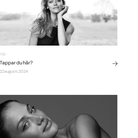
Hår
Tappar du hår?
22 augusti, 2024