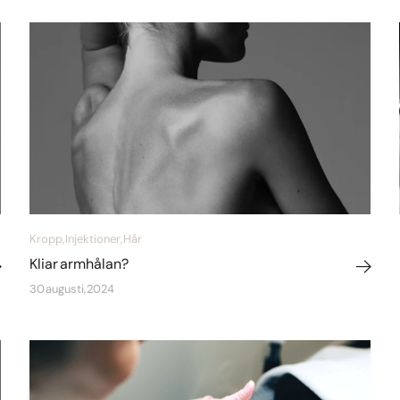
Kropp, Injektioner, Hår
Kliar armhålan?
30 augusti, 2024