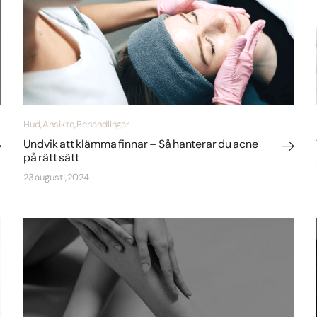
Hud, Ansikte, Behandlingar
Undvik att klämma finnar – Så hanterar du acne
på rätt sätt
23 augusti, 2024