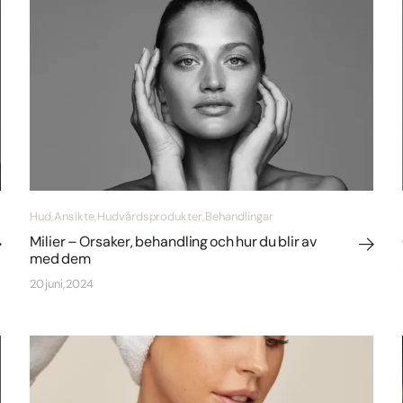
Hud, Ansikte, Hudvårdsprodukter, Behandlingar
Milier – Orsaker, behandling och hur du blir av
med dem
20 juni, 2024