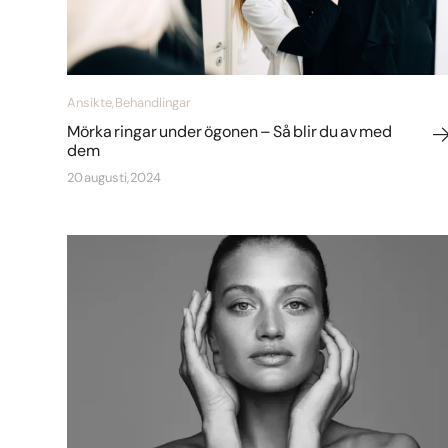
Ansikte, Behandlingar
Mörka ringar under ögonen – Så blir du av med
dem
20 augusti, 2024