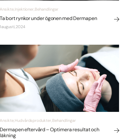
Ansikte, Injektioner, Behandlingar
Ta bort rynkor under ögonen med Dermapen
1 augusti, 2024
Ansikte, Hudvårdsprodukter, Behandlingar
Dermapen eftervård – Optimera resultat och
läkning