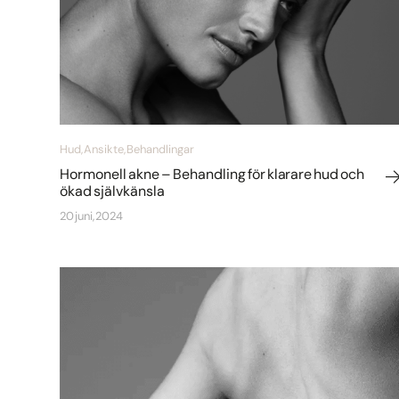
Hud, Ansikte, Behandlingar
Hormonell akne – Behandling för klarare hud och
ökad självkänsla
20 juni, 2024