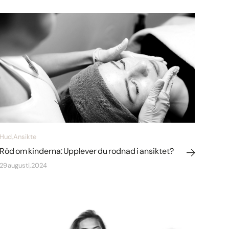
Hud, Ansikte
Röd om kinderna: Upplever du rodnad i ansiktet?
29 augusti, 2024