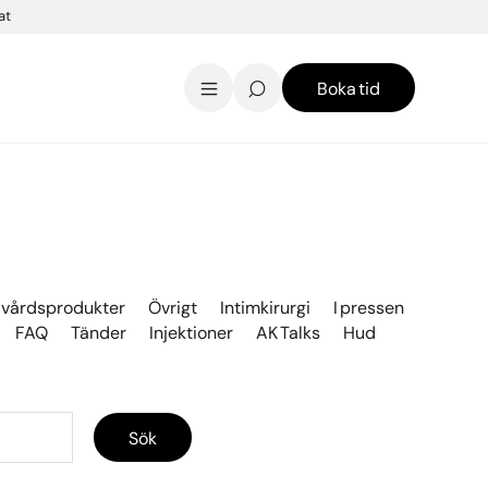
at
Boka tid
AK Skincare webbshop
Kontakt
English
vårdsprodukter
Övrigt
Intimkirurgi
I pressen
FAQ
Tänder
Injektioner
AK Talks
Hud
Sök