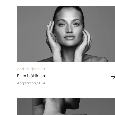
Ansikte, Injektioner
Filler i käklinjen
4 september, 2024