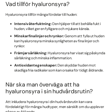
Vad tillför hyaluronsyra?
Hyaluronsyra tillför många fördelar till huden:
Intensiv återfuktning:
Den hjälper till att behålla fukt i
huden, vilket ger en fylligare och mjukare känsla.
Minskar fina linjer och rynkor:
Genom att fylla ut huden
kan hyaluronsyra minska synligheten av fina linjer och
rynkor.
Främjar sårläkning:
Hyaluronsyra har visat sig påskynda
sårläkning och minska inflammation.
Antioxidant egenskaper:
Den skyddar huden mot
skadliga fria radikaler som kan orsaka för tidigt åldrande.
När ska man överväga att ha
hyaluronsyra i sin hudvårdsrutin?
Att inkludera hyaluronsyra i din hudvårdsrutin kan vara
fördelaktigt för många hudtyper, men särskilt om du upplever
någon av följande: