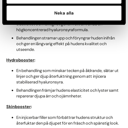
Profilo
:
Neka alla
En injicerbar behandling som återställer hudens
elasticitet och fuktighet genom att använda en
högkoncentrerad hyaluronsyraformula.
Behandlingen stramar upp och föryngrar huden inifrån
och ger en långvarig effekt på hudens kvalitet och
utseende.
Hydrobooster
:
En behandling som minskar tecken på åldrande, slätar ut
linjer och ger djup återfuktning genom att injicera
stabiliserad hyaluronsyra.
Behandlingen främjar hudens elasticitet och lyster samt
reparerar djupa ärr och ojämnheter.
Skinbooster
:
En injicerbar filler som förbättrar hudens struktur och
återfuktar den på djupet för en fräsch och spänstig look.