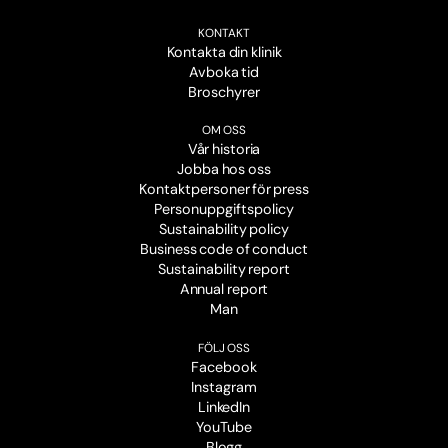
KONTAKT
Kontakta din klinik
Avboka tid
Broschyrer
OM OSS
Vår historia
Jobba hos oss
Kontaktpersoner för press
Personuppgiftspolicy
Sustainability policy
Business code of conduct
Sustainability report
Annual report
Man
FÖLJ OSS
Facebook
Instagram
LinkedIn
YouTube
Blogg