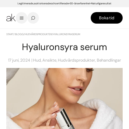
Legitimerade, auktoriserade och certifierade
30-års erfarenhet
Naturliga resultat
Boka tid
START
/
BLOGG
/
HUDVÅRDSPRODUKTER
/
HYALURONSYRA SERUM
Hyaluronsyra serum
17 juni, 2024
Hud, Ansikte, Hudvårdsprodukter, Behandlingar