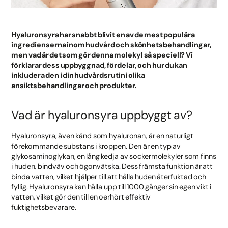
Hyaluronsyra har snabbt blivit en av de mest populära
ingredienserna inom hudvård och skönhetsbehandlingar,
men vad är det som gör denna molekyl så speciell? Vi
förklarar dess uppbyggnad, fördelar, och hur du kan
inkludera den i din hudvårdsrutin i olika
ansiktsbehandlingar och produkter.
Vad är hyaluronsyra uppbyggt av?
Hyaluronsyra, även känd som hyaluronan, är en naturligt
förekommande substans i kroppen. Den är en typ av
glykosaminoglykan, en lång kedja av sockermolekyler som finns
i huden, bindväv och ögonvätska. Dess främsta funktion är att
binda vatten, vilket hjälper till att hålla huden återfuktad och
fyllig. Hyaluronsyra kan hålla upp till 1000 gånger sin egen vikt i
vatten, vilket gör den till en oerhört effektiv
fuktighetsbevarare.