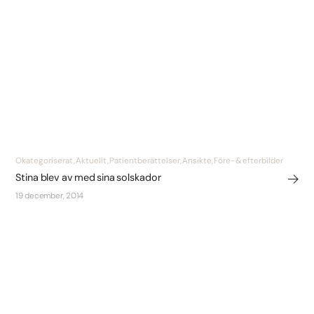
Okategoriserat, Aktuellt, Patientberättelser, Ansikte, Före- & efterbilder
Stina blev av med sina solskador
19 december, 2014