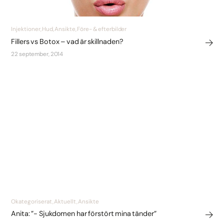
Injektioner, Hud, Ansikte, Före- & efterbilder
Fillers vs Botox – vad är skillnaden?
22 september, 2014
Okategoriserat, Aktuellt, Ansikte
Anita: ”- Sjukdomen har förstört mina tänder”