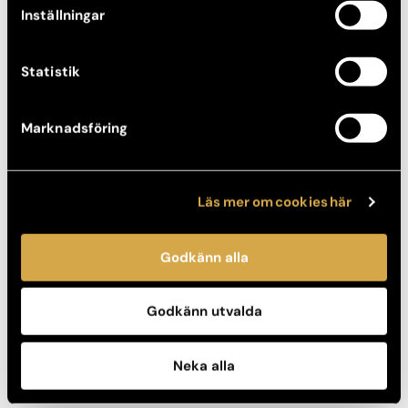
Inställningar
Statistik
Marknadsföring
Läs mer om cookies här
Okategoriserat, Patientberättelser, Ansikte
Godkänn alla
Tankar om läppar och självförtroende
17 november, 2014
Godkänn utvalda
Neka alla