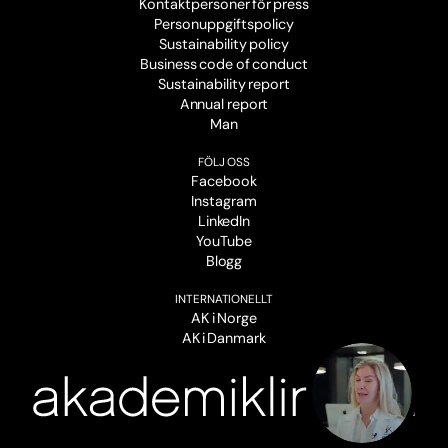
Kontaktpersoner för press
Personuppgiftspolicy
Sustainability policy
Business code of conduct
Sustainability report
Annual report
Man
FÖLJ OSS
Facebook
Instagram
LinkedIn
YouTube
Blogg
INTERNATIONELLT
AK i Norge
AK i Danmark