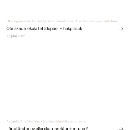
Okategoriserat, Aktuellt, Patientberättelser, Ansikte, Före- & efterbilder
Oönskade lokala fettdepåer – hakplastik
25 juni, 2015
Aktuellt, Ansikte, Före- & efterbilder, Okategoriserat
Läppförstoring eller skarpare läppkonturer?