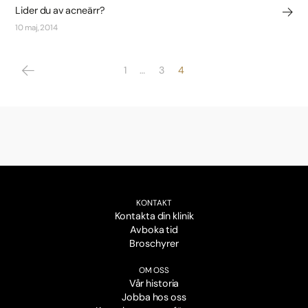
Lider du av acneärr?
10 maj, 2014
1
…
3
4
KONTAKT
Kontakta din klinik
Avboka tid
Broschyrer
OM OSS
Vår historia
Jobba hos oss