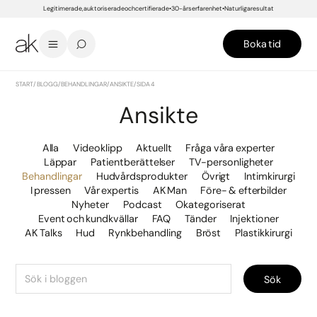
Legitimerade, auktoriserade och certifierade
30-års erfarenhet
Naturliga resultat
Boka tid
START
/
BLOGG
/
BEHANDLINGAR
/
ANSIKTE
/
SIDA 4
Ansikte
Alla
Videoklipp
Aktuellt
Fråga våra experter
Läppar
Patientberättelser
TV-personligheter
Behandlingar
Hudvårdsprodukter
Övrigt
Intimkirurgi
I pressen
Vår expertis
AK Man
Före- & efterbilder
Nyheter
Podcast
Okategoriserat
Event och kundkvällar
FAQ
Tänder
Injektioner
AK Talks
Hud
Rynkbehandling
Bröst
Plastikkirurgi
Sök