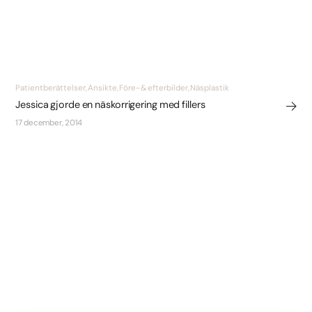
Patientberättelser, Ansikte, Före- & efterbilder, Näsplastik
Jessica gjorde en näskorrigering med fillers
17 december, 2014