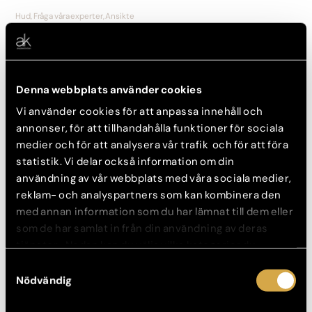
Hud, Fråga våra experter, Ansikte
Solen skadar din hud utan att det syns
4 december, 2014
Denna webbplats använder cookies
Vi använder cookies för att anpassa innehåll och
annonser, för att tillhandahålla funktioner för sociala
medier och för att analysera vår trafik och för att föra
statistik. Vi delar också information om din
användning av vår webbplats med våra sociala medier,
reklam- och analyspartners som kan kombinera den
med annan information som du har lämnat till dem eller
som de har samlat in från din användning av deras
tjänster. Nedan kan du välja vilka kategorier du
Före- & efterbilder, Okategoriserat, Aktuellt, Patientberättelser, Ansikte
samtycker till och under ”Visa detaljer” hittar du även
Samtyckesval
Susanna har provat Dermapen – se hennes resultat
mer information om hur varje kategori används.
Nödvändig
3 december, 2014