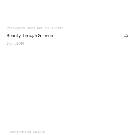
Vår expertis, Bröst, Aktuellt, Ansikte
Beauty through Science
3 juni, 2014
Okategoriserat, Ansikte