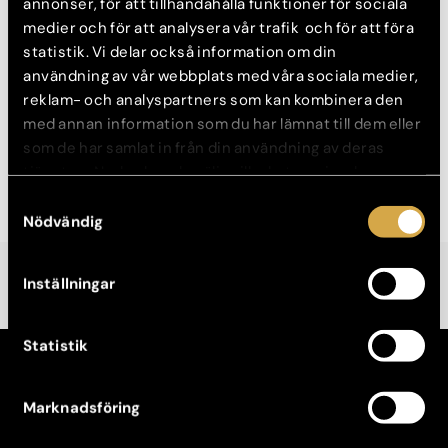
annonser, för att tillhandahålla funktioner för sociala
läppbehandlingar. Hon började fylla sina läppar för 7 år sedan
medier och för att analysera vår trafik och för att föra
och går numera till vår injektionssjuksköterska Josephine
statistik. Vi delar också information om din
Malming.
användning av vår webbplats med våra sociala medier,
Boka tid för en konsultation eller behandling via vår
reklam- och analyspartners som kan kombinera den
webbokning
med annan information som du har lämnat till dem eller
som de har samlat in från din användning av deras
Läs hela Izabellas inlägg här >
tjänster. Nedan kan du välja vilka kategorier du
samtycker till och under ”Visa detaljer” hittar du även
Samtyckesval
mer information om hur varje kategori används.
Nödvändig
Inställningar
Statistik
KONTAKT
Kontakta din klinik
Marknadsföring
Avboka tid
Broschyrer