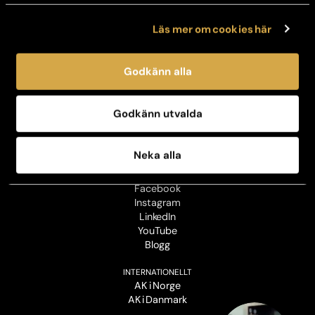
OM OSS
Läs mer om cookies här
Vår historia
Jobba hos oss
Kontaktpersoner för press
Godkänn alla
Personuppgiftspolicy
Sustainability policy
Business code of conduct
Godkänn utvalda
Sustainability report
Annual report
Man
Neka alla
FÖLJ OSS
Facebook
Instagram
LinkedIn
YouTube
Blogg
INTERNATIONELLT
AK i Norge
AK i Danmark