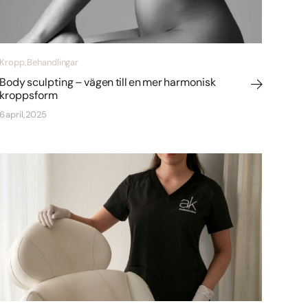
Kropp, Behandlingar
Body sculpting – vägen till en mer harmonisk
kroppsform
6 april, 2025