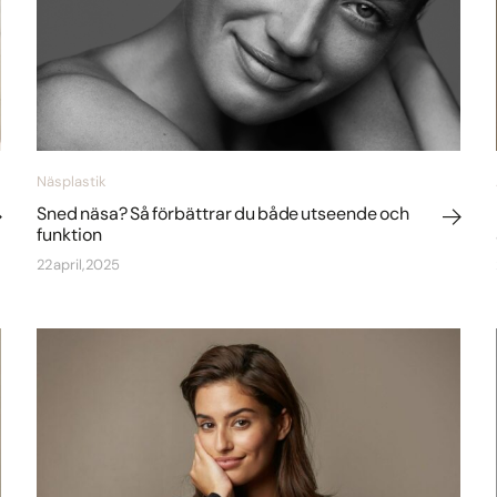
Näsplastik
Sned näsa? Så förbättrar du både utseende och
funktion
22 april, 2025