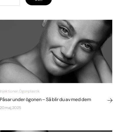
Injektioner, Ögonplastik
Påsar under ögonen – Så blir du av med dem
20 maj, 2025