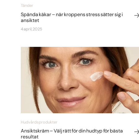
Tänder
Spända käkar – när kroppens stress sätter sig i
ansiktet
4 april, 2025
Hudvårdsprodukter
Ansiktskräm – Välj rätt för din hudtyp för bästa
resultat