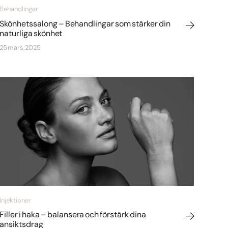
Behandlingar
Skönhetssalong – Behandlingar som stärker din
naturliga skönhet
25 mars, 2025
Injektioner
Filler i haka – balansera och förstärk dina
ansiktsdrag