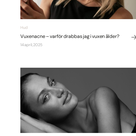
Hud
Vuxenacne – varför drabbas jag i vuxen ålder?
14 april, 2025