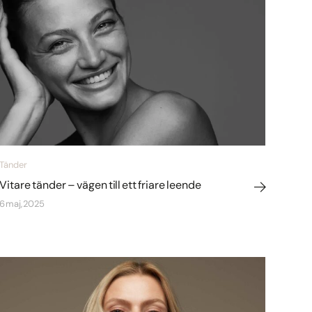
Tänder
Vitare tänder – vägen till ett friare leende
6 maj, 2025