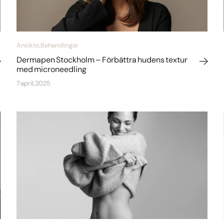
Ansikte, Behandlingar
Dermapen Stockholm – Förbättra hudens textur
med microneedling
7 april, 2025