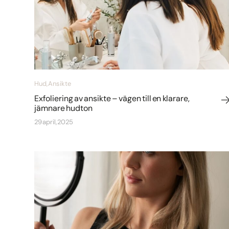
Hud, Ansikte
Exfoliering av ansikte – vägen till en klarare,
jämnare hudton
29 april, 2025