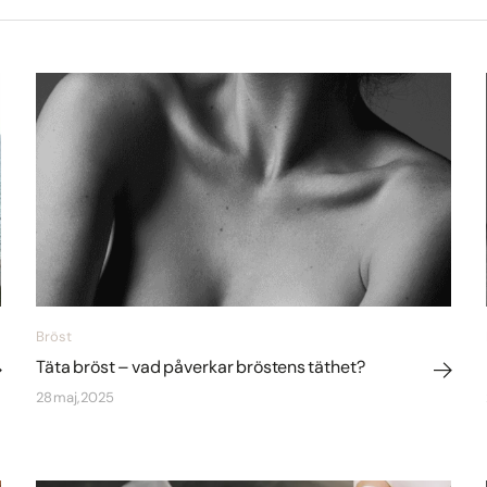
Bröst
Täta bröst – vad påverkar bröstens täthet?
28 maj, 2025