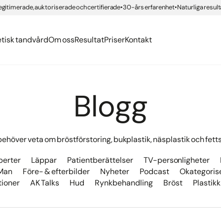
erättelser
org
egitimerade, auktoriserade och certifierade
30-års erfarenhet
Naturliga result
ngar med compositematerial
ning IPL
er
ing
Health
nden
 tandvård
g Brilliant Smile
etisk tandvård
Om oss
Resultat
Priser
Kontakt
Blogg
 behöver veta om bröstförstoring, bukplastik, näsplastik och fett
perter
Läppar
Patientberättelser
TV-personligheter
Man
Före- & efterbilder
Nyheter
Podcast
Okategoris
tioner
AK Talks
Hud
Rynkbehandling
Bröst
Plastikk