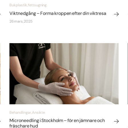
Bukplastik, fettsugning
Viktnedgång – Forma kroppen efter din viktresa
26 mars, 2025
Behandlingar, Ansikte
Microneedling i Stockholm – för en jämnare och
fräschare hud