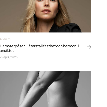
Ansikte
Hamsterpåsar – återställ fasthet och harmoni i
ansiktet
22 april, 2025