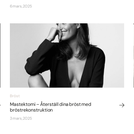
6 mars, 2025
Bröst
Mastektomi – Återställ dina bröst med
bröstrekonstruktion
3 mars, 2025