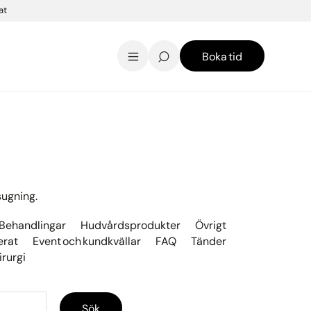
at
Boka tid
AK Skincare webbshop
Kontakt
English
sugning.
Behandlingar
Hudvårdsprodukter
Övrigt
erat
Event och kundkvällar
FAQ
Tänder
irurgi
Sök