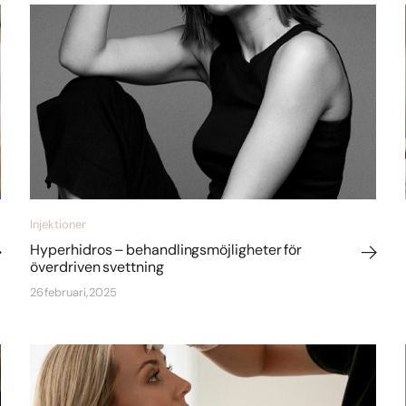
Injektioner
Hyperhidros – behandlingsmöjligheter för
överdriven svettning
26 februari, 2025