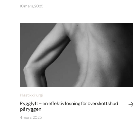
10 mars, 2025
Plastikkirurgi
Rygglyft – en effektiv lösning för överskottshud
på ryggen
4 mars, 2025