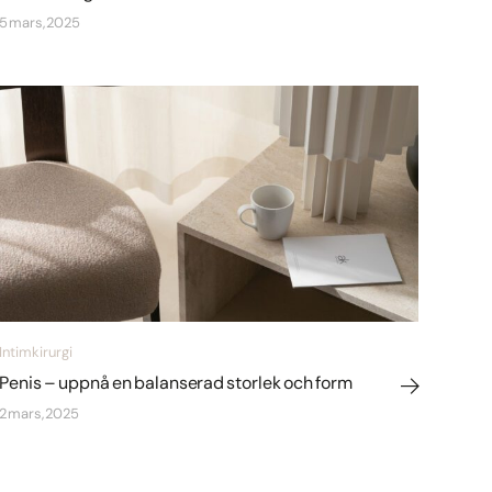
5 mars, 2025
Intimkirurgi
Penis – uppnå en balanserad storlek och form
2 mars, 2025