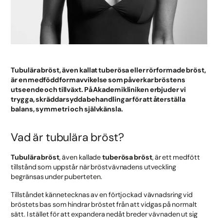
Tubulära bröst, även kallat tuberösa eller rörformade bröst,
är en medfödd formavvikelse som påverkar bröstens
utseende och tillväxt. På Akademikliniken erbjuder vi
trygga, skräddarsydda behandlingar för att återställa
balans, symmetri och självkänsla.
Vad är tubulära bröst?
Tubulära bröst
, även kallade
tuberösa bröst
, är ett medfött
tillstånd som uppstår när bröstvävnadens utveckling
begränsas under puberteten.
Tillståndet kännetecknas av en förtjockad vävnadsring vid
bröstets bas som hindrar bröstet från att vidgas på normalt
sätt. I stället för att expandera nedåt breder vävnaden ut sig