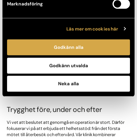
Marknadsföring
3D-simulering som en del av
planeringen
Läs mer om cookies här
För att kunna skapa ett så träffsäkert resultat som möjligt
använder vi avancerad
3D-simulering
i samband med
konsultationen. Med hjälp av denna teknik visualiserar vi ett
Godkänn alla
möjligt slutresultat baserat på kroppens egna förutsättningar.
Det skapar trygghet för dig och ger oss som kirurgiskt team ett
ännu tydligare planeringsunderlag inför operationen.
Godkänn utvalda
Simuleringen ger också möjlighet att i lugn och ro diskutera
proportioner, implantatstorlekar och bröstform – redan innan
Neka alla
ingreppet. Det skapar realistiska förväntningar och stärker
beslutsprocessen.
Trygghet före, under och efter
Vi vet att beslutet att genomgå en operation är stort. Därför
fokuserar vi på att erbjuda ett helhetsstöd: från det första
mötet till återbesök och eftervård. Vår klinik kombinerar