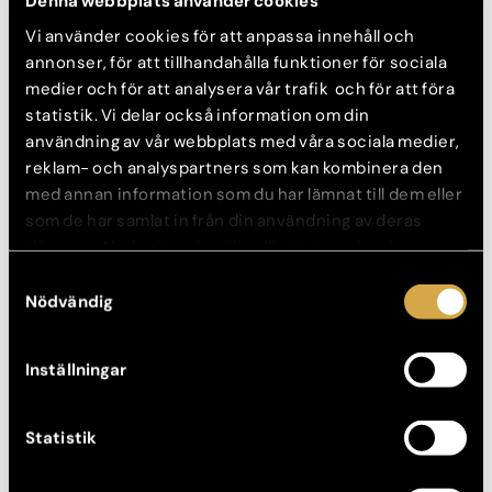
Denna webbplats använder cookies
Hos oss går vi igenom både anatomin och vad du önskar
uppnå – alltid med ett individuellt anpassat bemötande.
Vi använder cookies för att anpassa innehåll och
annonser, för att tillhandahålla funktioner för sociala
Så behandlar vi tubulära bröst
medier och för att analysera vår trafik och för att föra
statistik. Vi delar också information om din
Beroende på graden av formavvikelse kan vi kombinera flera
användning av vår webbplats med våra sociala medier,
tekniker:
reklam- och analyspartners som kan kombinera den
med annan information som du har lämnat till dem eller
Bröstkirurgi
:
som de har samlat in från din användning av deras
Formkorrigering med implantat
för att återställa volym
tjänster. Nedan kan du välja vilka kategorier du
och projicering
samtycker till och under ”Visa detaljer” hittar du även
Samtyckesval
Omformning av bröstvävnad
för att skapa rundare
mer information om hur varje kategori används.
Nödvändig
kontur
Förstärkning av det undre bröstvecket
för stabilitet
och form
Inställningar
Vårtgårdsplastik
för att minska och centrera vårtgården
Statistik
Målet är att skapa balans, harmoni och en naturlig bröstform,
anpassad efter varje persons anatomi.