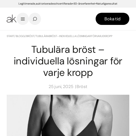
Legitimerade, auktoriserade och certifierade
30-års erfarenhet
Naturliga resultat
Boka tid
START
/
BLOGG
/
BRÖST
/
TUBULÄRA BRÖST – INDIVIDUELLA LÖSNINGAR FÖR VARJE KROPP
Tubulära bröst –
individuella lösningar för
varje kropp
25 juni, 2025
Bröst