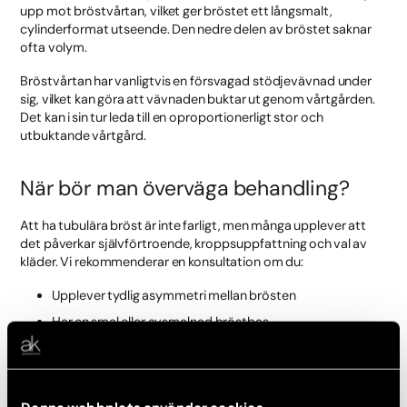
upp mot bröstvårtan, vilket ger bröstet ett långsmalt,
cylinderformat utseende. Den nedre delen av bröstet saknar
ofta volym.
Bröstvårtan har vanligtvis en försvagad stödjevävnad under
sig, vilket kan göra att vävnaden buktar ut genom vårtgården.
Det kan i sin tur leda till en oproportionerligt stor och
utbuktande vårtgård.
När bör man överväga behandling?
Att ha tubulära bröst är inte farligt, men många upplever att
det påverkar självförtroende, kroppsuppfattning och val av
kläder. Vi rekommenderar en konsultation om du:
Upplever tydlig asymmetri mellan brösten
Har en smal eller avsmalnad bröstbas
Har stora eller förhöjda vårtgårdar
Känner oro, begränsning eller obehag i sociala situationer