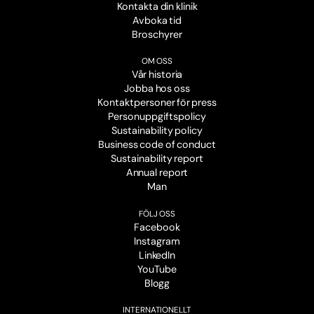
Kontakta din klinik
Avboka tid
Broschyrer
OM OSS
Vår historia
Jobba hos oss
Kontaktpersoner för press
Personuppgiftspolicy
Sustainability policy
Business code of conduct
Sustainability report
Annual report
Man
FÖLJ OSS
Facebook
Instagram
LinkedIn
YouTube
Blogg
INTERNATIONELLT