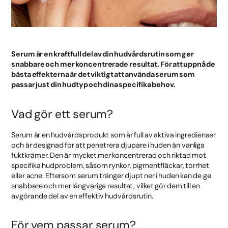
Serum är en kraftfull del av din hudvårdsrutin som ger
snabbare och mer koncentrerade resultat. För att uppnå de
bästa effekterna är det viktigt att använda serum som
passar just din hudtyp och dina specifika behov.
Vad gör ett serum?
Serum är en hudvårdsprodukt som är full av aktiva ingredienser
och är designad för att penetrera djupare i huden än vanliga
fuktkrämer. Den är mycket mer koncentrerad och riktad mot
specifika hudproblem, såsom rynkor, pigmentfläckar, torrhet
eller acne. Eftersom serum tränger djupt ner i huden kan de ge
snabbare och mer långvariga resultat, vilket gör dem till en
avgörande del av en effektiv hudvårdsrutin.
För vem passar serum?