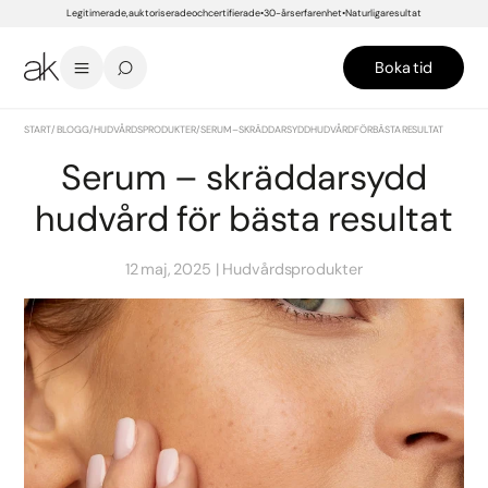
Legitimerade, auktoriserade och certifierade
30-års erfarenhet
Naturliga resultat
Boka tid
START
/
BLOGG
/
HUDVÅRDSPRODUKTER
/
SERUM – SKRÄDDARSYDD HUDVÅRD FÖR BÄSTA RESULTAT
Serum – skräddarsydd
hudvård för bästa resultat
12 maj, 2025
Hudvårdsprodukter