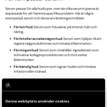
Serum passar för alla hudtyper, men de olika serumtyperna är
anpassade för att hantera specifika problem. Här är några
exempel på serum och deras användningsområden:
För torr hud
: Serum som fokuserar på intensiv fukt och
näring.
För fet eller acnebenägen hud
: Serum som hjälper till att
reglera talgproduktionen och minska inflammation.
För mogen hud
: Serum som innehåller ingredienser som
stimulerar kollagenproduktionen och motverkar
ålderstecken.
För känslig hud
: Serum som lugnar huden och minskar
irritation eller rodnad.
När ska man använda serum i
hudvårdsrutinen?
Denna webbplats använder cookies
Serum appliceras efter rengöring, men före ansiktskräm, för att
effektivt tränga in i huden. Här är de grundläggande stegen för