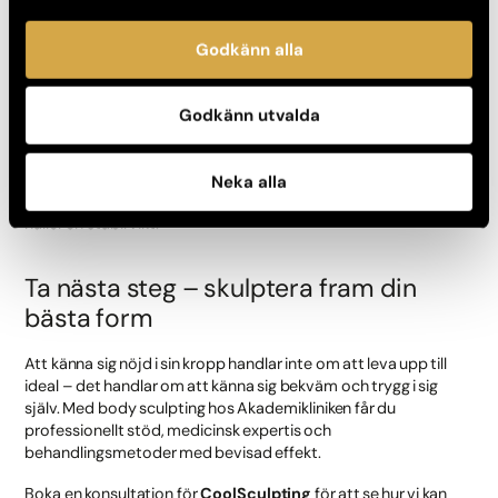
Skulptera kroppen med naturliga
resultat
Godkänn alla
Resultatet utvecklas gradvis under de kommande veckorna
och månaderna efter behandlingen – precis som kroppen själv
Godkänn utvalda
behöver tid att anpassa sig. Många ser en märkbar skillnad
efter två till fyra månader, och upp till 25 % av det behandlade
fettet kan reduceras. Eftersom fettcellerna som eliminerats
Neka alla
inte kommer tillbaka, är resultatet långvarigt – förutsatt att du
håller en stabil vikt.
Ta nästa steg – skulptera fram din
bästa form
Att känna sig nöjd i sin kropp handlar inte om att leva upp till
ideal – det handlar om att känna sig bekväm och trygg i sig
själv. Med body sculpting hos Akademikliniken får du
professionellt stöd, medicinsk expertis och
behandlingsmetoder med bevisad effekt.
Boka en konsultation för
CoolSculpting
för att se hur vi kan