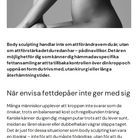
Body sculpting handlar inte om att förändra vem du är, utan
om att förstärka det du redan har – på dina villkor. Det är en
möjlighet för dig som känner dig hämmad av specifika
fettansamlingar att ta tillbaka kontrollen över din kropp och
uppnå en form du trivs med, utan kirurgi eller långa
återhämtningstider.
När envisa fettdepåer inte ger med sig
Många människor upplever att kroppen inte svarar som de
önskar, trots en balanserad kost och regelbunden träning.
Kanske känner du igen dig: magen putar trots att du lever sunt,
insidan av låren skaver eller dubbelhakan vägrar släppa taget.
Det är just för dessa situationer som body sculpting kan vara
en lösning – inte för att du måste förändras, utan för att du