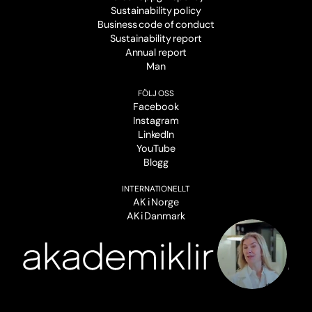
Sustainability policy
Business code of conduct
Sustainability report
Annual report
Man
FÖLJ OSS
Facebook
Instagram
LinkedIn
YouTube
Blogg
INTERNATIONELLT
AK i Norge
AK i Danmark