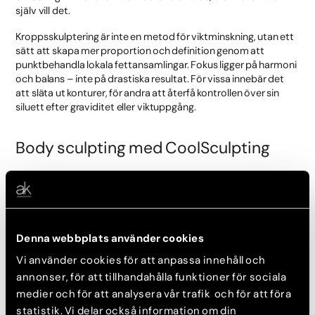
själv vill det.
Kroppsskulptering är inte en metod för viktminskning, utan ett
sätt att skapa mer proportion och definition genom att
punktbehandla lokala fettansamlingar. Fokus ligger på harmoni
och balans – inte på drastiska resultat. För vissa innebär det
att släta ut konturer, för andra att återfå kontrollen över sin
siluett efter graviditet eller viktuppgång.
Body sculpting med CoolSculpting
Akademikliniken erbjuder body sculpting med hjälp av den
avancerade tekniken
CoolSculpting
, en FDA-godkänd
behandling som bygger på cryolipolysis – en kontrollerad
frysning av fettceller. Det är en icke-kirurgisk metod som
reducerar fett på utvalda områden genom att försiktigt kyla
Denna webbplats använder cookies
ner cellerna tills de naturligt bryts ner och försvinner via
Vi använder cookies för att anpassa innehåll och
kroppens eget reningssystem.
annonser, för att tillhandahålla funktioner för sociala
Det som gör CoolSculpting unikt är dess skonsamhet: inga
medier och för att analysera vår trafik och för att föra
snitt, ingen narkos och ingen konvalescens. Behandlingen riktar
statistik. Vi delar också information om din