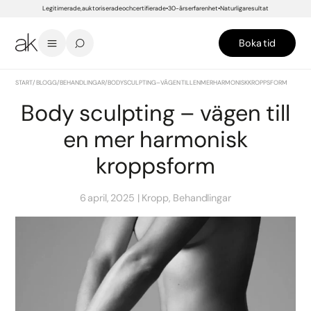
Legitimerade, auktoriserade och certifierade
30-års erfarenhet
Naturliga resultat
Boka tid
START
/
BLOGG
/
BEHANDLINGAR
/
BODY SCULPTING – VÄGEN TILL EN MER HARMONISK KROPPSFORM
Body sculpting – vägen till
en mer harmonisk
kroppsform
6 april, 2025
Kropp, Behandlingar