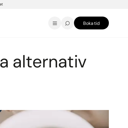
at
Boka tid
AK Skincare webbshop
Kontakt
English
ka alternativ