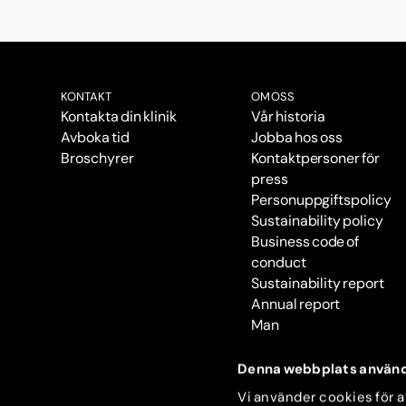
KONTAKT
OM OSS
Kontakta din klinik
Vår historia
Avboka tid
Jobba hos oss
Broschyrer
Kontaktpersoner för
press
Personuppgiftspolicy
Sustainability policy
Business code of
conduct
Sustainability report
Annual report
Man
Denna webbplats använd
Vi använder cookies för at