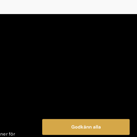
Godkänn alla
oner för