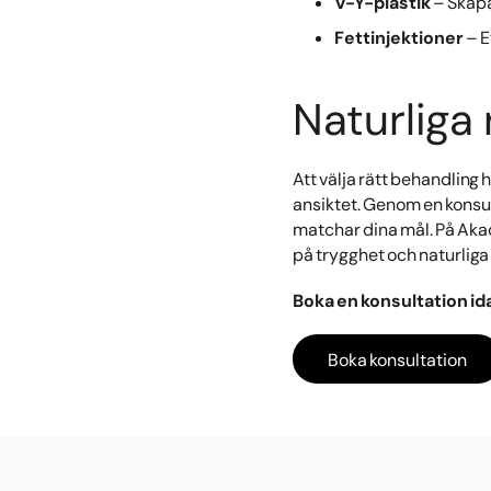
V-Y-plastik
– Skapa
Fettinjektioner
– E
Naturliga
Att välja rätt behandling
ansiktet. Genom en konsu
matchar dina mål. På Akad
på trygghet och naturliga 
Boka en konsultation id
Boka konsultation