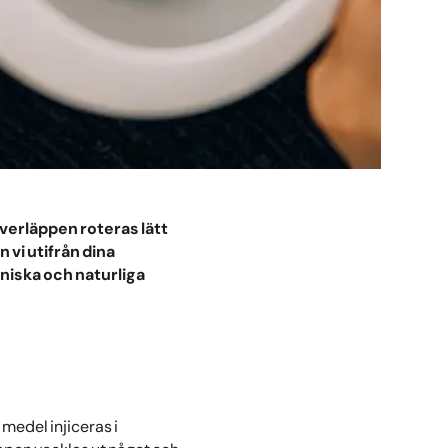
överläppen roteras lätt
n vi utifrån dina
niska och naturliga
medel injiceras i