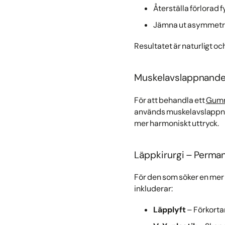
Återställa förlorad 
Jämna ut asymmetr
Resultatet är naturligt oc
Muskelavslappnande i
För att behandla ett
Gumm
används muskelavslappnan
mer harmoniskt uttryck.
Läppkirurgi – Perman
För den som söker en mer
inkluderar:
Läpplyft
– Förkorta