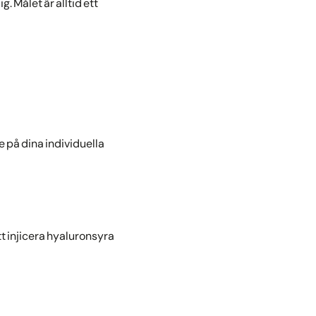
. Målet är alltid ett
e på dina individuella
t injicera hyaluronsyra