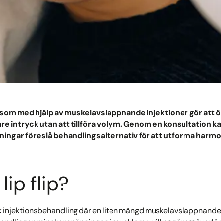
ng som med hjälp av muskelavslappnande injektioner gör att 
igare intryck utan att tillföra volym. Genom en konsultation ka
ingar föreslå behandlingsalternativ för att utforma harmo
lip flip?
gisk injektionsbehandling där en liten mängd muskelavslappnande 