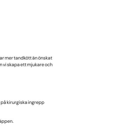
jar mer tandkött än önskat
 vi skapa ett mjukare och
 på kirurgiska ingrepp
läppen.