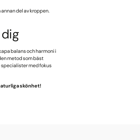
en annan del av kroppen.
 dig
skapa balans och harmoni i
 den metod som bäst
e specialister med fokus
naturliga skönhet!