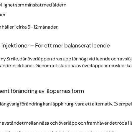
fyllighet som minskat med åldern
ier
h håller i cirka 6–12 månader.
njektioner – För ett mer balanserat leende
y Smile
, där överläppen dras upp för högt vid leende och avslö
de injektioner. Genom att slappna av överläppens muskler kan
ent förändring av läpparnas form
 långvarig förändring kan
läppkirurgi
vara ett alternativ. Exempel
r avståndet mellan näsa och överläpp och framhäver det röda i 