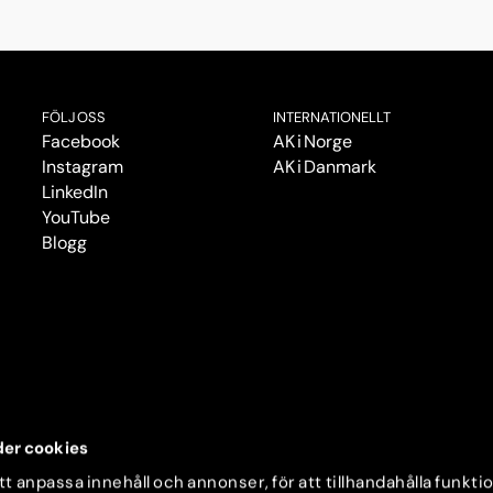
FÖLJ OSS
INTERNATIONELLT
Facebook
AK i Norge
Instagram
AK i Danmark
LinkedIn
YouTube
Blogg
er cookies
t anpassa innehåll och annonser, för att tillhandahålla funkti