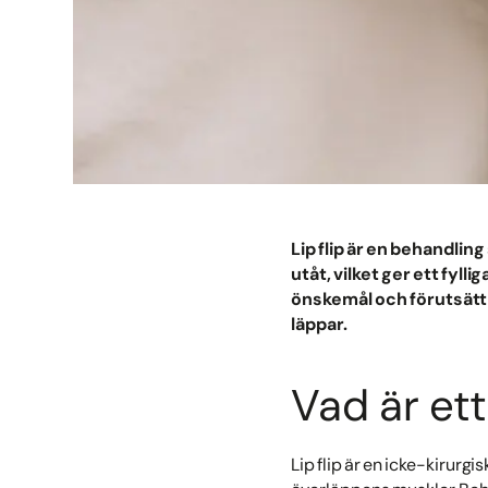
Lip flip är en behandli
utåt, vilket ger ett fyll
önskemål och förutsättn
läppar.
Vad är ett 
Lip flip är en icke-kirur