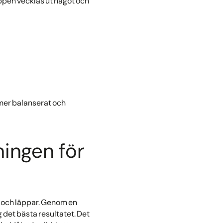
ppen vecklas ut något och
t mer balanserat och
ningen för
ov och läppar. Genom en
 det bästa resultatet. Det