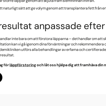
r större läppar genom att skjuta fram slemhinnan inifrån.
tt naturligt sätt att ge volym genom att transplantera fett från 
 resultat anpassade efter
 handlar inte bara om att förstora läpparna – det handlar om att 
ltation kan vi gå igenom dina förväntningar och rekommendera
emikliniken utförs alla behandlingar av erfarna och certifierad
resultat.
ag för
läppförstoring
och låt oss hjälpa dig att framhäva din 