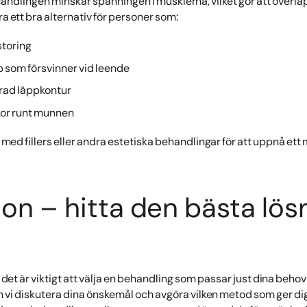
ndlingen minskar spänningen i musklerna, vilket gör att överlä
ra ett bra alternativ för personer som:
rstoring
p som försvinner vid leende
erad läppkontur
kor runt munnen
s med fillers eller andra estetiska behandlingar för att uppnå et
ion – hitta den bästa lös
h det är viktigt att välja en behandling som passar just dina beh
n vi diskutera dina önskemål och avgöra vilken metod som ger dig