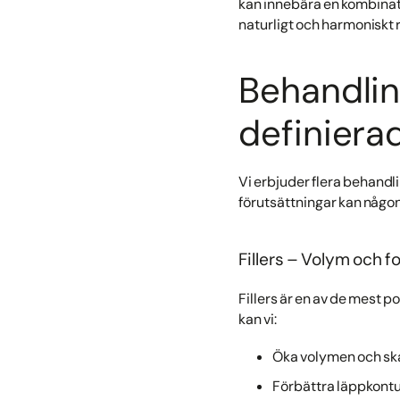
kan innebära en kombinatio
naturligt och harmoniskt r
Behandlin
definiera
Vi erbjuder flera behandl
förutsättningar kan någon
Fillers – Volym och 
Fillers är en av de mest 
kan vi:
Öka volymen och ska
Förbättra läppkont