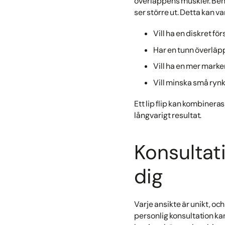
överläppens muskler. Beha
ser större ut. Detta kan va
Vill ha en diskret fö
Har en tunn överläp
Vill ha en mer mark
Vill minska små ryn
Ett lip flip kan kombinera
långvarigt resultat.
Konsultat
dig
Varje ansikte är unikt, oc
personlig konsultation ka