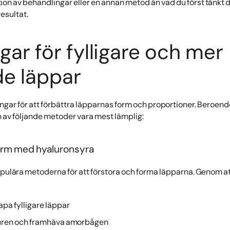
n av behandlingar eller en annan metod än vad du först tänkt dig
esultat.
gar för fylligare och mer
de läppar
ingar för att förbättra läpparnas form och proportioner. Beroend
 av följande metoder vara mest lämplig:
form med hyaluronsyra
populära metoderna för att förstora och forma läpparna. Genom at
pa fylligare läppar
uren och framhäva amorbågen