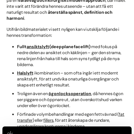
på en
väl avvägd och kirurgiskt modern approach
, där målet
inte varit att förändra hennes utseende – utan att få ett
naturligt resultat och
återställa spänst, definition och
harmoni
.
Utifrån bildmaterialet vi sett nyligen kan vi utskilja följande i
hennes transformation:
Fullt
ansiktslyft
(deep plane facelift)
med fokus på
nedre delen av ansiktet och käklinjen – ger den strama,
rena linjen från haka till hals som syns tydligt på de nya
bilderna.
Halslyft
i kombination – som ofta ingår i ett modernt
ansiktslyft, för att undvika onaturliga övergångar och
skapa ett enhetligt resultat.
Troligen även en
ögonlocksoperation
, då hennes ögon
ser piggare och öppnare ut, utan överskottshud varken
under eller över ögonlocket.
Förfinade volymbehandlingar med egen fettvävnad (
fat
transfer
) eller
fillers
, för att återskapa de rundare,
ungdomligare konturerna i kinderna.