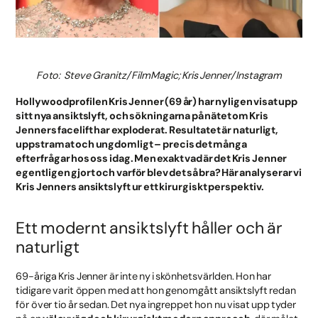
Foto: Steve Granitz/FilmMagic; Kris Jenner/Instagram
Hollywoodprofilen Kris Jenner (69 år) har nyligen visat upp
sitt nya ansiktslyft, och sökningarna på nätet om Kris
Jenners facelift har exploderat. Resultatet är naturligt,
uppstramat och ungdomligt – precis det många
efterfrågar hos oss idag. Men exakt vad är det Kris Jenner
egentligen gjort och varför blev det så bra? Här analyserar vi
Kris Jenners ansiktslyft ur ett kirurgiskt perspektiv.
Ett modernt ansiktslyft håller och är
naturligt
69-åriga Kris Jenner är inte ny i skönhetsvärlden. Hon har
tidigare varit öppen med att hon genomgått ansiktslyft redan
för över tio år sedan. Det nya ingreppet hon nu visat upp tyder