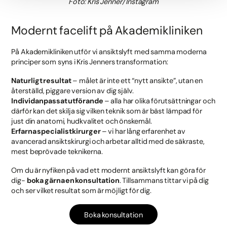
Foto: Kris Jenner/Instagram
Modernt facelift på Akademikliniken
På Akademikliniken utför vi ansiktslyft med samma moderna
principer som syns i Kris Jenners transformation:
Naturligt resultat
– målet är inte ett “nytt ansikte”, utan en
återställd, piggare version av dig själv.
Individanpassat utförande
– alla har olika förutsättningar och
därför kan det skilja sig vilken teknik som är bäst lämpad för
just din anatomi, hudkvalitet och önskemål.
Erfarna specialistkirurger
– vi har lång erfarenhet av
avancerad ansiktskirurgi och arbetar alltid med de säkraste,
mest beprövade teknikerna.
Om du är nyfiken på vad ett modernt ansiktslyft kan göra för
dig-
boka gärna en konsultation
. Tillsammans tittar vi på dig
och ser vilket resultat som är möjligt för dig.
Boka konsultation