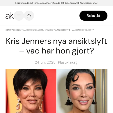
Legitimerade, auktoriserade och certifierade
30-års erfarenhet
Naturliga resultat
Boka tid
START
/
BLOGG
/
PLASTIKKIRURGI
/
KRIS JENNERS NYA ANSIKTSLYFT – VAD HAR HON GJORT?
Kris Jenners nya ansiktslyft
– vad har hon gjort?
24 juni, 2025
Plastikkirurgi