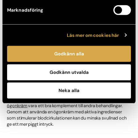
snabbt kan återgå till vardagen.
Marknadsföring
Ögonlocksplastik
Om du söker ett mer långvarigt och omfattande resultat, kan
Läs mer om cookies här
ögonlocksplastik
vara det bästa alternativet. Genom att ta
bort överflödigt fett eller hud från området under ögonen, kan
vi ge dig ett ungdomligare och mer uppfräschat utseende.
Godkänn alla
Ögonlocksplastik kräver längre återhämtning än
fillerbehandlingar, men resultatet är ofta permanent, vilket gör
det till ett populärt val för många.
Godkänn utvalda
Ögonkräm
Neka alla
För att hålla huden under ögonen återfuktad och fräsch, kan en
ögonkräm
vara ett bra komplement till andra behandlingar.
Genom att använda en ögonkräm med aktiva ingredienser
som stimulerar blodcirkulationen kan du minska svullnad och
ge ett mer piggt intryck.