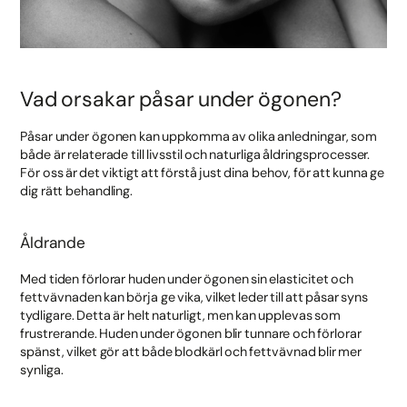
Vad orsakar påsar under ögonen?
Påsar under ögonen kan uppkomma av olika anledningar, som
både är relaterade till livsstil och naturliga åldringsprocesser.
För oss är det viktigt att förstå just dina behov, för att kunna ge
dig rätt behandling.
Åldrande
Med tiden förlorar huden under ögonen sin elasticitet och
fettvävnaden kan börja ge vika, vilket leder till att påsar syns
tydligare. Detta är helt naturligt, men kan upplevas som
frustrerande. Huden under ögonen blir tunnare och förlorar
spänst, vilket gör att både blodkärl och fettvävnad blir mer
synliga.