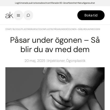
Legitimerade, auktoriserade och certifierade
30-års erfarenhet
Naturliga resultat
Boka tid
START
/
BLOGG
/
PLASTIKKIRURGI
/
ÖGONPLASTIK
/
PÅSAR UNDER ÖGONEN – SÅ BLIR DU AV MED DEM
Påsar under ögonen – Så
blir du av med dem
20 maj, 2025
Injektioner, Ögonplastik