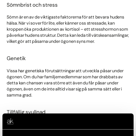
Sömnbrist och stress
Sömn är en av de viktigaste faktorerna för att bevara hudens
hälsa. När vi sover för lite, eller känner oss stressade, kan
kroppen öka produktionen av kortisol – ett stresshormon som
påverkar hudens struktur. Detta kan leda till vätskeansamlingar,
vilket gör att påsarna under ögonen syns mer.
Genetik
Vissa har genetiska förutsättningar att utveckla påsar under
ögonen. Om du har familjemedlemmar som har drabbats av
detta kan chansen vara större att även du får påsar under
ögonen, även om de inte alltid visar sig på samma sätt eller i
samma grad.
Tillfällig svullnad
Allergier och vätskeretention kan orsaka inflammation och
svullnad under ögonen. När ögonlocken svullnar upp på grund